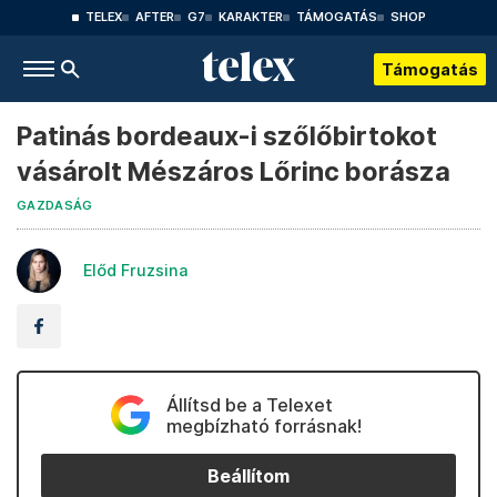
TELEX
AFTER
G7
KARAKTER
TÁMOGATÁS
SHOP
Támogatás
Patinás bordeaux-i szőlőbirtokot
vásárolt Mészáros Lőrinc borásza
GAZDASÁG
Előd Fruzsina
Állítsd be a Telexet
megbízható forrásnak!
Beállítom