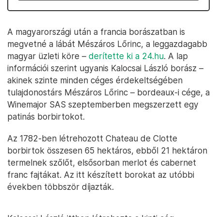
A magyarországi után a francia borászatban is
megvetné a lábát Mészáros Lőrinc, a leggazdagabb
magyar üzleti köre –
derítette ki a 24.hu
. A lap
információi szerint ugyanis Kalocsai László borász –
akinek szinte minden céges érdekeltségében
tulajdonostárs Mészáros Lőrinc – bordeaux-i cége, a
Winemajor SAS szeptemberben megszerzett egy
patinás borbirtokot.
Az 1782-ben létrehozott Chateau de Clotte
borbirtok összesen 65 hektáros, ebből 21 hektáron
termelnek szőlőt, elsősorban merlot és cabernet
franc fajtákat. Az itt készített borokat az utóbbi
években többször díjazták.