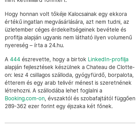
Hogy honnan volt tőkéje Kalocsainak egy ekkora
értékű ingatlan megvásárlására, azt nem tudni, az
üzletember céges érdekeltségeinek bevétele és
profitja alapján ugyanis nem látható ilyen volumenű
nyereség – írta a 24.hu.
A
444
észrevette, hogy a birtok
LinkedIn-profilja
alapján fejlesztések készülnek a Chateau de Clotte-
on: lesz 4 csillagos szálloda, gyógyfürdő, borpalota,
étterem és egy arab telivér ménest is szeretnének
létrehozni. A szállodába lehet foglalni a
Booking.com-on
, évszaktól és szobafajtától függően
289-362 ezer forint egy éjszaka két főnek.