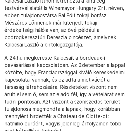
Kalocsai László itthon létrehozta a kinti cég
testvérvállalatát is Winemayor Hungary Zrt. néven,
ebben tulajdonostársa Bai Edit tokaji borász.
Mészáros Lőrincnek már kiterjedt tokaji
érdekeltségi hálója van, az övé például a
bodrogkeresztúri Dereszla pincészet, amelynek
Kalocsai László a birtokigazgatója.
A 24.hu megkereste Kalocsait a bordeaux-i
bevásárlással kapcsolatban. Az üzletember a lappal
közölte, hogy Franciaországgal kiváló kereskedelmi
kapcsolatai vannak, és ez adta a motivációt a
társaság létrehozására. Részleteket viszont nem
árult el sem ő, sem az eladó fél, így a vételárat sem
tudni pontosan. Azt viszont a szomszédos terület
tulajdonosa megmondta a lapnak, hogy korábban
mennyiért hirdették a Chateau de Clotte-ot:
hatmillió euróért, vagyis jelenlegi árfolyamon több
mint kétmilliárd forintért.