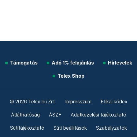
Támogatás
Adó 1% felajánlás
Hírlevelek
Telex Shop
© 2026 Telex.hu Zrt.
Impresszum
Etikai kódex
Átláthatóság
ÁSZF
Adatkezelési tájékoztató
Sütitájékoztató
Süti beállítások
Szabályzatok