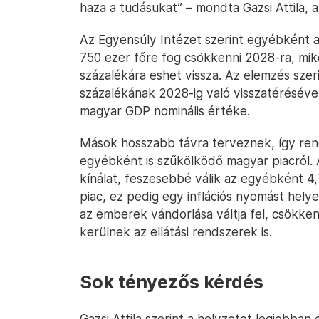
haza a tudásukat” – mondta Gazsi Attila,
Az Egyensúly Intézet szerint egyébként a
750 ezer főre fog csökkenni 2028-ra, mik
százalékára eshet vissza. Az elemzés szer
százalékának 2028-ig való visszatérésével 
magyar GDP nominális értéke.
Mások hosszabb távra terveznek, így re
egyébként is szűkölködő magyar piacról.
kínálat, feszesebbé válik az egyébként 4,7
piac, ez pedig egy inflációs nyomást hel
az emberek vándorlása váltja fel, csökk
kerülnek az ellátási rendszerek is.
Sok tényezős kérdés
Gazsi Attila szerint a helyzetet legjobban