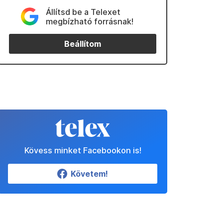
Állítsd be a Telexet
megbízható forrásnak!
Beállítom
Kövess minket Facebookon is!
Követem!