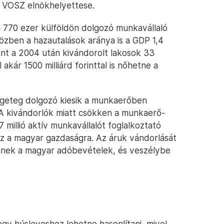
 a VOSZ elnökhelyettese.
 770 ezer külföldön dolgozó munkavállaló
özben a hazautalások aránya is a GDP 1,4
int a 2004 után kivándorolt lakosok 33
akár 1500 milliárd forinttal is nőhetne a
ngeteg dolgozó kiesik a munkaerőben
 A kivándorlók miatt csökken a munkaerő-
 millió aktív munkavállalót foglalkoztató
yez a magyar gazdaságra. Az áruk vándorlását
ennek a magyar adóbevételek, és veszélybe
 egy húsleveshez lehetne hasonlítani, mivel