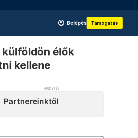
Belépés
Támogatás
külföldön élők
ni kellene
Partnereinktől