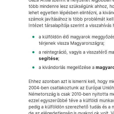
több mindenre lesz szükségünk ahhoz, h
lehet egyetlen lépésben elintézni, a kivá
számok javításához is több problémát kel
Intézet társalapítója szerint a visszahívá
a külföldön élő magyarok meggyőz
térjenek vissza Magyarországra;
a reintegráció, vagyis a visszatérő 
segítése
;
a kivándorlás megelőzése a
magyaro
Ehhez azonban azt is ismerni kell, hogy 
2004-ben csatlakoztunk az Európai Unióh
Németország is csak 2010-ben nyitotta me
ezzel egyszerűbbé téve a külföldi munkav
pedig a külföldön szerezhető tudás és a n
de az elégedetlenség is gyakori ok volt. Vo