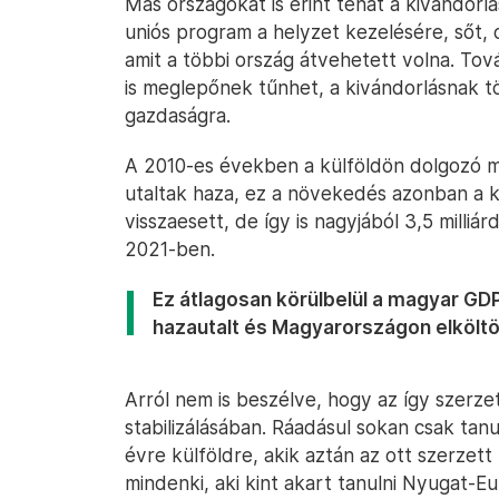
Más országokat is érint tehát a kivándorlá
uniós program a helyzet kezelésére, sőt, o
amit a többi ország átvehetett volna. To
is meglepőnek tűnhet, a kivándorlásnak tö
gazdaságra.
A 2010-es években a külföldön dolgozó 
utaltak haza, ez a növekedés azonban a 
visszaesett, de így is nagyjából 3,5 milli
2021-ben.
Ez átlagosan körülbelül a magyar GDP 
hazautalt és Magyarországon elköltö
Arról nem is beszélve, hogy az így szerzet
stabilizálásában. Ráadásul sokan csak ta
évre külföldre, akik aztán az ott szerzett
mindenki, aki kint akart tanulni Nyugat-E