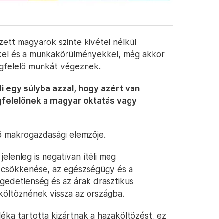
ett magyarok szinte kivétel nélkül
kkel és a munkakörülményekkel, még akkor
egfelelő munkát végeznek.
 egy súlyba azzal, hogy azért van
egfelelőnek a magyar oktatás vagy
ő makrogazdasági elemzője.
elenleg is negatívan ítéli meg
l csökkenése, az egészségügy és a
égedetlenség és az árak drasztikus
költöznének vissza az országba.
léka tartotta kizártnak a hazaköltözést, ez