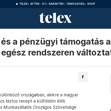
TELEX
AFTER
G7
KARAKTER
TÁMOGATÁS
SHOP
és a pénzügyi támogatás a 
 egész rendszeren változtat
 különböző országaiban, akikre a magyar
cs biztos recept a külföldön élők
k és Munkavállalók Országos Szövetsége