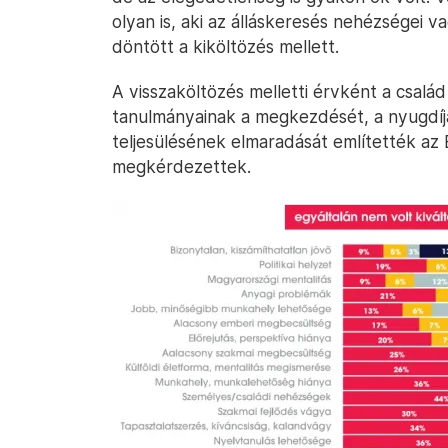
olyan is, aki az álláskeresés nehézségei v
döntött a kiköltözés mellett.
A visszaköltözés melletti érvként a család
tanulmányainak a megkezdését, a nyugdíjas
teljesülésének elmaradását említették az
megkérdezettek.