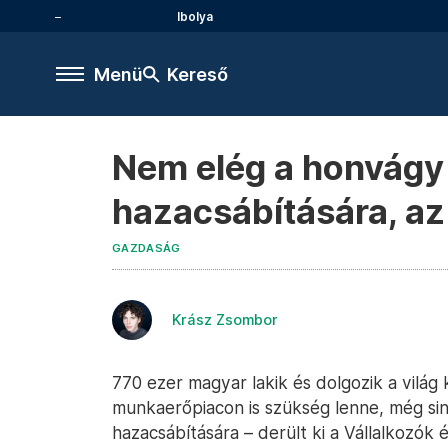
Ibolya
Menü
Kereső
Nem elég a honvágy 
hazacsábítására, az
GAZDASÁG
Krász Zsombor
770 ezer magyar lakik és dolgozik a világ
munkaerőpiacon is szükség lenne, még sin
hazacsábítására – derült ki a Vállalkozó