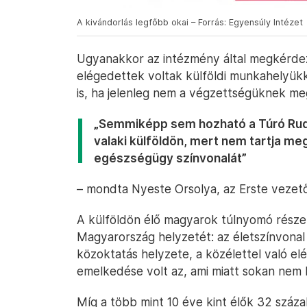
A kivándorlás legfőbb okai – Forrás: Egyensúly Intézet
Ugyanakkor az intézmény által megkérdez
elégedettek voltak külföldi munkahelyü
is, ha jelenleg nem a végzettségüknek m
„Semmiképp sem hozható a Túró Rudi
valaki külföldön, mert nem tartja m
egészségügy színvonalát”
– mondta Nyeste Orsolya, az Erste vezet
A külföldön élő magyarok túlnyomó része j
Magyarország helyzetét: az életszínvona
közoktatás helyzete, a közélettel való el
emelkedése volt az, ami miatt sokan nem 
Míg a több mint 10 éve kint élők 32 száza