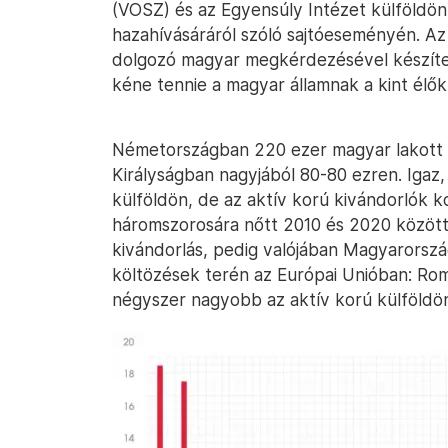
(VOSZ) és az Egyensúly Intézet külföldö
hazahívásáráról szóló sajtóeseményén. Az
dolgozó magyar megkérdezésével készített
kéne tennie a magyar államnak a kint élők
Németországban 220 ezer magyar lakott 
Királyságban nagyjából 80-80 ezren. Igaz,
külföldön, de az aktív korú kivándorlók k
háromszorosára nőtt 2010 és 2020 között
kivándorlás, pedig valójában Magyarorsz
költözések terén az Európai Unióban: Ro
négyszer nagyobb az aktív korú külföldö