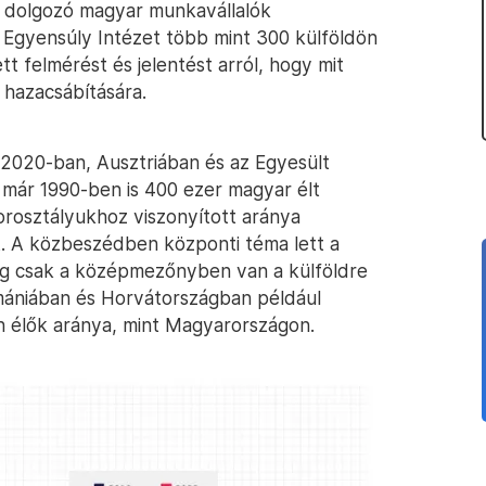
n dolgozó magyar munkavállalók
 Egyensúly Intézet több mint 300 külföldön
 felmérést és jelentést arról, hogy mit
 hazacsábítására.
2020-ban, Ausztriában és az Egyesült
 már 1990-ben is 400 ezer magyar élt
orosztályukhoz viszonyított aránya
. A közbeszédben központi téma lett a
ág csak a középmezőnyben van a külföldre
mániában és Horvátországban például
n élők aránya, mint Magyarországon.