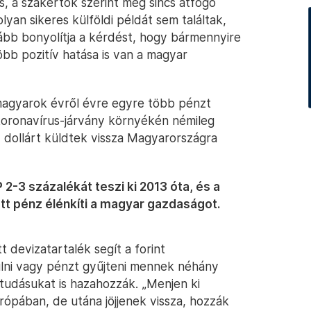
s, a szakértők szerint még sincs átfogó
lyan sikeres külföldi példát sem találtak,
vább bonyolítja a kérdést, hogy bármennyire
bb pozitív hatása is van a magyar
magyarok évről évre egyre több pénzt
koronavírus-járvány környékén némileg
árd dollárt küldtek vissza Magyarországra
2-3 százalékát teszi ki 2013 óta, és a
tt pénz élénkíti a magyar gazdaságot.
t devizatartalék segít a forint
nulni vagy pénzt gyűjteni mennek néhány
 tudásukat is hazahozzák. „Menjen ki
urópában, de utána jöjjenek vissza, hozzák