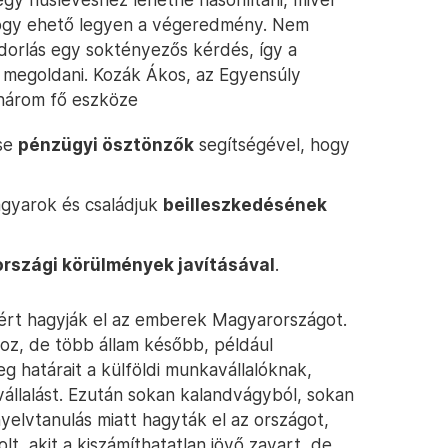
ogy ehető legyen a végeredmény. Nem
ndorlás egy soktényezős kérdés, így a
l megoldani. Kozák Ákos, az Egyensúly
s három fő eszköze
ése
pénzügyi ösztönzők
segítségével, hogy
magyarok és családjuk
beilleszkedésének
rszági körülmények javításával
.
miért hagyják el az emberek Magyarországot.
oz, de több állam később, például
g határait a külföldi munkavállalóknak,
állalást. Ezután sokan kalandvágyból, sokan
yelvtanulás miatt hagyták el az országot,
lt, akit a kiszámíthatatlan jövő zavart, de