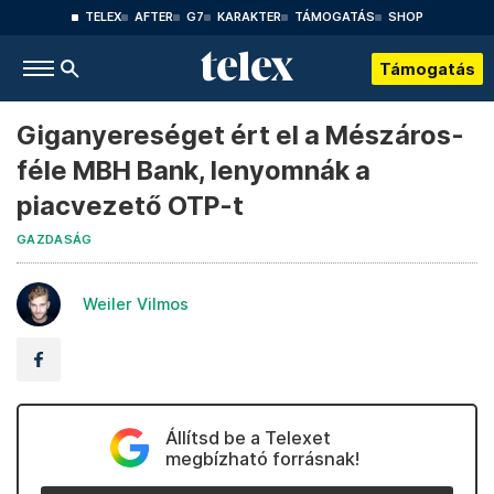
TELEX
AFTER
G7
KARAKTER
TÁMOGATÁS
SHOP
Támogatás
Giganyereséget ért el a Mészáros-
féle MBH Bank, lenyomnák a
piacvezető OTP-t
GAZDASÁG
Weiler Vilmos
Állítsd be a Telexet
megbízható forrásnak!