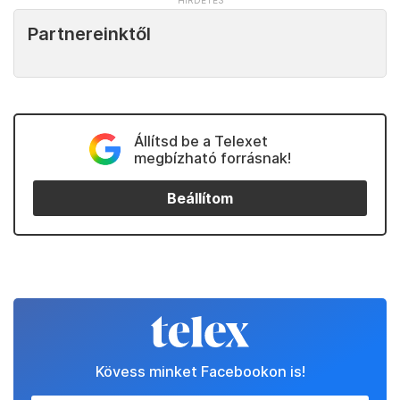
Partnereinktől
Állítsd be a Telexet
megbízható forrásnak!
Beállítom
Kövess minket Facebookon is!