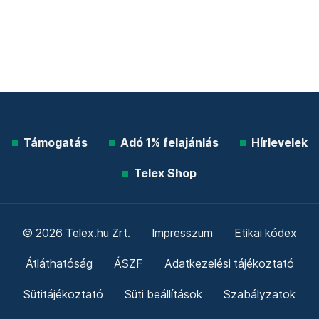
Támogatás
Adó 1% felajánlás
Hírlevelek
Telex Shop
© 2026 Telex.hu Zrt.
Impresszum
Etikai kódex
Átláthatóság
ÁSZF
Adatkezelési tájékoztató
Sütitájékoztató
Süti beállítások
Szabályzatok