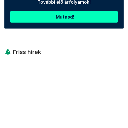
További élő árfolyamok!
Mutasd!
Friss hírek