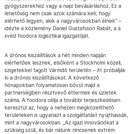
gyógyszerekhez vagy a napi bevásárláshoz. Ez a
lehetőség nem csak azok számára kell, hogy
elérhető legyen, akik a nagyvárosokban élnek” –
idézte a közlemény Daniel Gustafsson Rabát, a a
svéd foodora logisztikai igazgatóját.
A drónos kiszállítások a hét minden napján
elérhetőek lesznek, elsőként a Stockholm közeli,
szigetekkel tagolt Värmdö területén – itt próbálják
ki a drónos kiszállításokat. A következő
hónapokban folyamatosan bővül majd a
partnerségben résztvevő éttermek és üzletek
száma. A foodora célja a további terjeszkedésen
keresztül az, hogy a nehezen megközelíthető
területeken is ugyanazt a szolgáltatást nyújthassák,
mint a nagyvárosokban. „Az igazi innovációkat a
szükség szüli, és bár nálunk nincsenek extrém