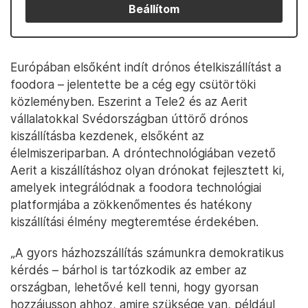
Beállítom
Európában elsőként indít drónos ételkiszállítást a
foodora – jelentette be a cég egy csütörtöki
közleményben. Eszerint a Tele2 és az Aerit
vállalatokkal Svédországban úttörő drónos
kiszállításba kezdenek, elsőként az
élelmiszeriparban. A dróntechnológiában vezető
Aerit a kiszállításhoz olyan drónokat fejlesztett ki,
amelyek integrálódnak a foodora technológiai
platformjába a zökkenőmentes és hatékony
kiszállítási élmény megteremtése érdekében.
„A gyors házhozszállítás számunkra demokratikus
kérdés – bárhol is tartózkodik az ember az
országban, lehetővé kell tenni, hogy gyorsan
hozzájusson ahhoz, amire szüksége van, például