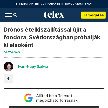
TELEX
AFTER
G7
KARAKTER
TÁMOGATÁS
SHOP
Támogatás
Drónos ételkiszállítással újít a
foodora, Svédországban próbálják
ki elsőként
GAZDASÁG
Iván-Nagy Szilvia
Állítsd be a Telexet
megbízható forrásnak!