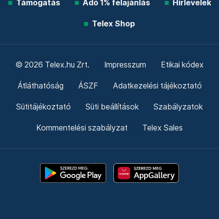
Támogatás
Adó 1% felajánlás
Hírlevelek
Telex Shop
© 2026 Telex.hu Zrt.
Impresszum
Etikai kódex
Átláthatóság
ÁSZF
Adatkezelési tájékoztató
Sütitájékoztató
Süti beállítások
Szabályzatok
Kommentelési szabályzat
Telex Sales