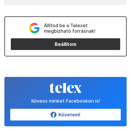
Állítsd be a Telexet
megbízható forrásnak!
Beállítom
Kövess minket Facebookon is!
Követem!