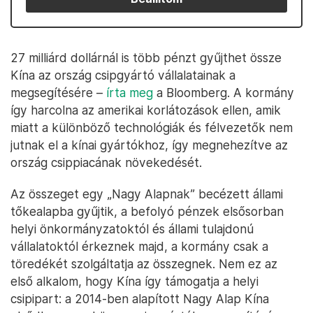
27 milliárd dollárnál is több pénzt gyűjthet össze
Kína az ország csipgyártó vállalatainak a
megsegítésére –
írta meg
a Bloomberg. A kormány
így harcolna az amerikai korlátozások ellen, amik
miatt a különböző technológiák és félvezetők nem
jutnak el a kínai gyártókhoz, így megnehezítve az
ország csippiacának növekedését.
Az összeget egy „Nagy Alapnak” becézett állami
tőkealapba gyűjtik, a befolyó pénzek elsősorban
helyi önkormányzatoktól és állami tulajdonú
vállalatoktól érkeznek majd, a kormány csak a
töredékét szolgáltatja az összegnek. Nem ez az
első alkalom, hogy Kína így támogatja a helyi
csipipart: a 2014-ben alapított Nagy Alap Kína