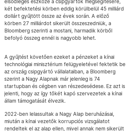
elsődleges eszköze a csipgyártók megsegítésére,
két befektetési körben eddig körülbelül 45 milliárd
dollárt gyűjtött össze az évek során. A előző
körben 27 milliárdot sikerült összeszedniük, a
Bloomberg szerinti a mostani, harmadik körből
befolyó összeg ennél is nagyobb lehet.
A gyűjtést követően ezeket a pénzeket a kínai
technológiai minisztérium felügyeletével fektetik be
az ország csipgyártó vállalataiban, a Bloomberg
szerint a Nagy Alapnak már jelenleg is 74
startupban és cégben van részedesédese. Ez azt is
jelenti, hogy az így tőkét kapó szervezetek a kínai
állam támogatását élvezik.
2022-ben lelassultak a Nagy Alap beruházásai,
miután a kínai vezetők korrupciós vizsgálatot
rendeltek el az alap ellen, mivel annak nem sikerült