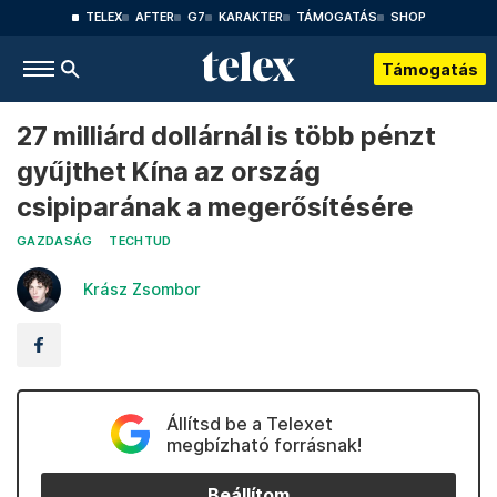
TELEX
AFTER
G7
KARAKTER
TÁMOGATÁS
SHOP
Támogatás
27 milliárd dollárnál is több pénzt
gyűjthet Kína az ország
csipiparának a megerősítésére
GAZDASÁG
TECHTUD
Krász Zsombor
Állítsd be a Telexet
megbízható forrásnak!
Beállítom