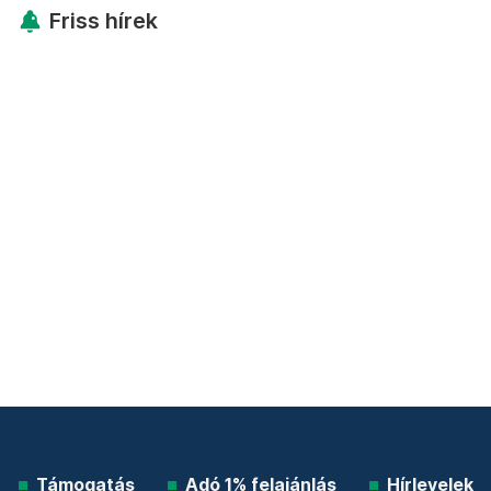
Friss hírek
Támogatás
Adó 1% felajánlás
Hírlevelek