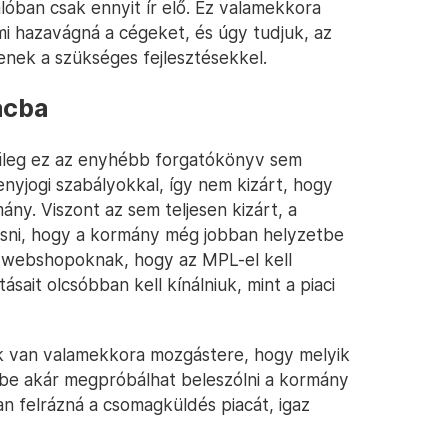
lóban csak ennyit ír elő. Ez valamekkora
mi hazavágná a cégeket, és úgy tudjuk, az
tenek a szükséges fejlesztésekkel.
acba
űleg ez az enyhébb forgatókönyv sem
nyjogi szabályokkal, így nem kizárt, hogy
ány. Viszont az sem teljesen kizárt, a
asni, hogy a kormány még jobban helyzetbe
 a webshopoknak, hogy az MPL-el kell
ásait olcsóbban kell kínálniuk, mint a piaci
ek van valamekkora mozgástere, hogy melyik
bbe akár megpróbálhat beleszólni a kormány
n felrázná a csomagküldés piacát, igaz