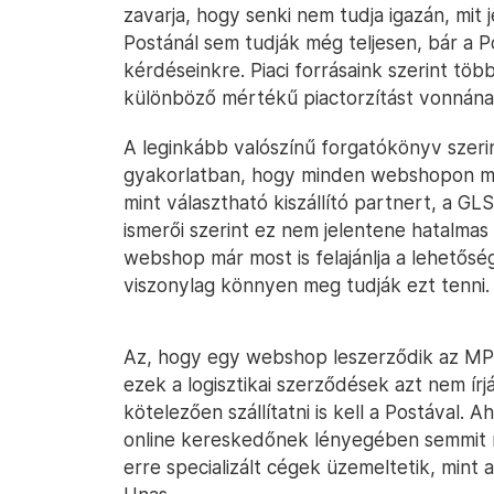
zavarja, hogy senki nem tudja igazán, mit 
Postánál sem tudják még teljesen, bár a 
kérdéseinkre. Piaci forrásaink szerint tö
különböző mértékű piactorzítást vonnán
A leginkább valószínű forgatókönyv szerin
gyakorlatban, hogy minden webshopon meg 
mint választható kiszállító partnert, a GL
ismerői szerint ez nem jelentene hatalmas
webshop már most is felajánlja a lehetősé
viszonylag könnyen meg tudják ezt tenni.
Az, hogy egy webshop leszerződik az MPL
ezek a logisztikai szerződések azt nem í
kötelezően szállítatni is kell a Postával.
online kereskedőnek lényegében semmit 
erre specializált cégek üzemeltetik, mint