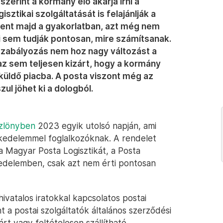
zerint a kormány elő akarja írni a
ztikai szolgáltatását is felajánlják a
elent majd a gyakorlatban, azt még nem
i sem tudják pontosan, mire számítsanak.
szabályozás nem hoz nagy változást a
az sem teljesen kizárt, hogy a kormány
ldő piacba. A posta viszont még az
ul jöhet ki a dologból.
zlönyben
2023 egyik utolsó napján, ami
skedelemmel foglalkozóknak. A rendelet
a Magyar Posta Logisztikát, a Posta
kedelemben, csak azt nem érti pontosan
hivatalos iratokkal kapcsolatos postai
nt a postai szolgáltatók általános szerződési
zárt vagy feltételesen szállítható