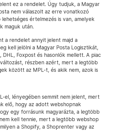
jelent ez a rendelet. Úgy tudjuk, a Magyar
Posta nem válaszolt az erre vonatkozó
bb lehetséges értelmezés is van, amelyek
ak maguk után.
t a rendelet annyit jelent majd a
kell jelölni a Magyar Posta Logisztikát,
S, DHL, Foxpost és hasonlók mellett. A piac
 változást, részben azért, mert a legtöbb
gek között az MPL-t, és akik nem, azok is
-el, lényegében semmit nem jelent, mert
rják elő, hogy az adott webshopnak
 Ahogy egy forrásunk magyarázta, a legtöbb
nem kell tennie, mert a legtöbb webshop
 amilyen a Shopify, a Shoprenter vagy az