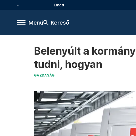
Emőd
Menü
Kereső
Belenyúlt a kormán
tudni, hogyan
GAZDASÁG