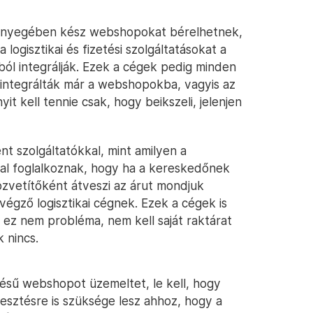
 lényegében kész webshopokat bérelhetnek,
logisztikai és fizetési szolgáltatásokat a
l integrálják. Ezek a cégek pedig minden
s integrálták már a webshopokba, vagyis az
yit kell tennie csak, hogy beikszeli, jelenjen
nt szolgáltatókkal, mint amilyen a
al foglalkoznak, hogy ha a kereskedőnek
közvetítőként átveszi az árut mondjuk
 végző logisztikai cégnek. Ezek a cégek is
y ez nem probléma, nem kell saját raktárat
 nincs.
ztésű webshopot üzemeltet, le kell, hogy
esztésre is szüksége lesz ahhoz, hogy a