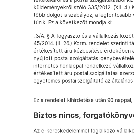
küldeményekről szóló 335/2012. (XII. 4.) 
több dolgot is szabályoz, a legfontosabb
tűnik. Ez a következőt mondja ki:
„3/A. § A fogyasztó és a vállalkozás közöt
45/2014. (II. 26.) Korm. rendelet szerinti
értékesített áru kézbesítése érdekében a
nyújtott postai szolgáltatás igénybevétel
internetes honlappal rendelkező vállalkozá
értékesített áru postai szolgáltatási sze
egyetemes postai szolgáltató az általános 
Ez a rendelet kihirdetése után 90 nappal,
Biztos nincs, forgatóköny
Az e-kereskedelemmel foglalkozó vállalk