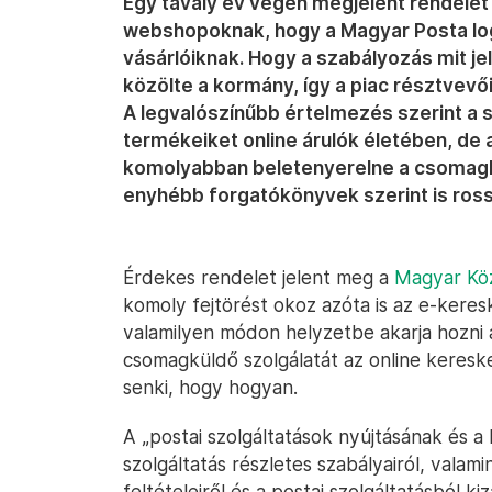
Egy tavaly év végén megjelent rendelet s
webshopoknak, hogy a Magyar Posta logis
vásárlóiknak. Hogy a szabályozás mit j
közölte a kormány, így a piac résztvevő
A legvalószínűbb értelmezés szerint a 
termékeiket online árulók életében, de 
komolyabban beletenyerelne a csomagkü
enyhébb forgatókönyvek szerint is rossz
Érdekes rendelet jelent meg a
Magyar Kö
komoly fejtörést okoz azóta is az e-kere
valamilyen módon helyzetbe akarja hozni 
csomagküldő szolgálatát az online keres
senki, hogy hogyan.
A „postai szolgáltatások nyújtásának és a 
szolgáltatás részletes szabályairól, valami
feltételeiről és a postai szolgáltatásból ki