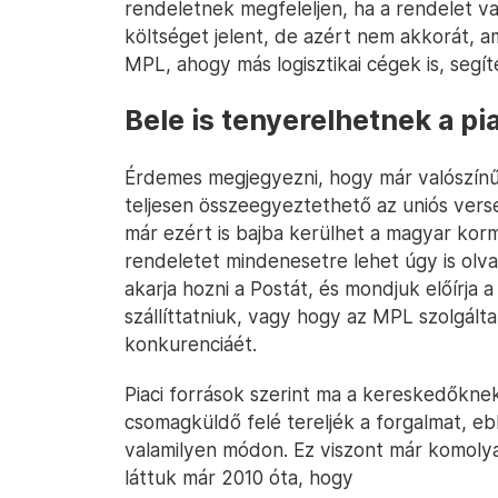
rendeletnek megfeleljen, ha a rendelet va
költséget jelent, de azért nem akkorát, a
MPL, ahogy más logisztikai cégek is, segí
Bele is tenyerelhetnek a pi
Érdemes megjegyezni, hogy már valószín
teljesen összeegyeztethető az uniós verse
már ezért is bajba kerülhet a magyar korm
rendeletet mindenesetre lehet úgy is olv
akarja hozni a Postát, és mondjuk előírja
szállíttatniuk, vagy hogy az MPL szolgáltat
konkurenciáét.
Piaci források szerint ma a kereskedőkn
csomagküldő felé tereljék a forgalmat, e
valamilyen módon. Ez viszont már komolya
láttuk már 2010 óta, hogy