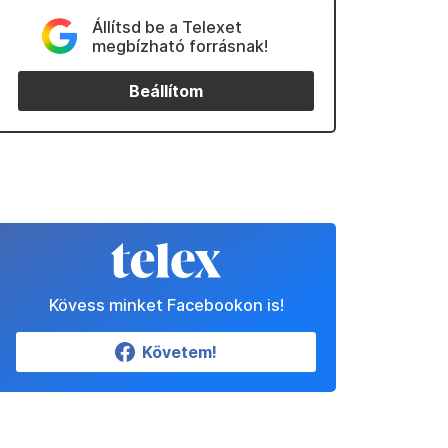
Állítsd be a Telexet
megbízható forrásnak!
Beállítom
Kövess minket Facebookon is!
Követem!