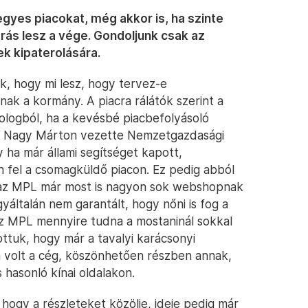
egyes piacokat, még akkor is, ha szinte
árás lesz a vége. Gondoljunk csak az
ek kipaterolására.
, hogy mi lesz, hogy tervez-e
ak a kormány. A piacra rálátók szerint a
dologból, ha a kevésbé piacbefolyásoló
 a Nagy Márton vezette Nemzetgazdasági
y ha már állami segítséget kapott,
fel a csomagküldő piacon. Ez pedig abból
y az MPL már most is nagyon sok webshopnak
yáltalán nem garantált, hogy nőni is fog a
az MPL mennyire tudna a mostaninál sokkal
ttuk, hogy már a tavalyi karácsonyi
n volt a cég, köszönhetően részben annak,
 hasonló kínai oldalakon.
ogy a részleteket közölje, ideje pedig már