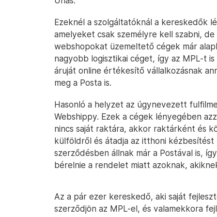
Unas.
Ezeknél a szolgáltatóknál a kereskedők
amelyeket csak személyre kell szabni, de a 
webshopokat üzemeltető cégek már alapbó
nagyobb logisztikai céget, így az MPL-t i
áruját online értékesítő vállalkozásnak ann
meg a Posta is.
Hasonló a helyzet az úgynevezett fulfilme
Webshippy. Ezek a cégek lényegében azz
nincs saját raktára, akkor raktárként és 
külföldről és átadja az itthoni kézbesítést
szerződésben állnak már a Postával is, íg
bérelnie a rendelet miatt azoknak, akiknek
Az a pár ezer kereskedő, aki saját fejles
szerződjön az MPL-el, és valamekkora fejl