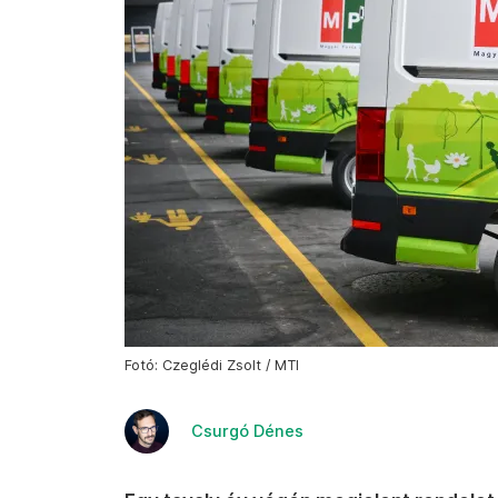
Fotó: Czeglédi Zsolt / MTI
Csurgó Dénes