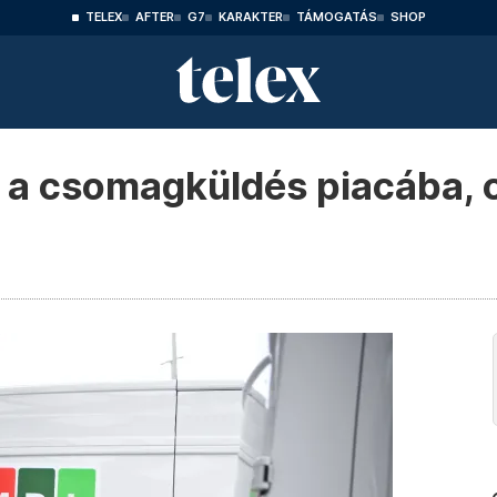
TELEX
AFTER
G7
KARAKTER
TÁMOGATÁS
SHOP
y a csomagküldés piacába, 