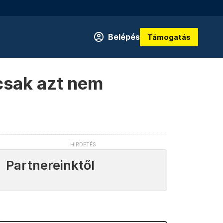
Belépés
Támogatás
csak azt nem
Partnereinktől