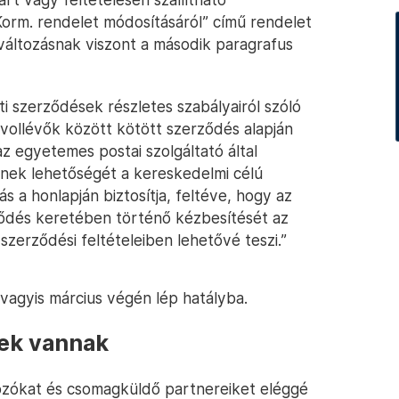
Korm. rendelet módosításáról” című rendelet
 változásnak viszont a második paragrafus
ti szerződések részletes szabályairól szóló
 távollévők között kötött szerződés alapján
z egyetemes postai szolgáltató által
ének lehetőségét a kereskedelmi célú
s a honlapján biztosítja, feltéve, hogy az
rződés keretében történő kézbesítését az
szerződési feltételeiben lehetővé teszi.”
 vagyis március végén lép hatályba.
vek vannak
ozókat és csomagküldő partnereiket eléggé