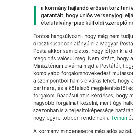
a kormány hajlandó erősen torzítani 
garantált, hogy uniós versenyjogi elj
ételutalvány-piac külföldi szereplőin
Fontos hangsúlyozni, hogy még nem tudjuk
drasztikusabban alányúlni a Magyar Postán
Posta akkor sem biztos, hogy jól jön ki a 
megoldás valósul meg. Nem kizárt, hogy
Minisztérium elvárná majd a Postától, hog
komolyabb forgalomnövekedést mutasson 
a szempontból hamis elvárás lehet, hog
partnere, és a kötelező megjelenítéstől eg
forgalom. Ráadásul az is kérdéses, hogy 
nagyobb forgalmat kezelni, mert úgy hallo
szezonban is a teljesítőképessége határá
hogy egyre többen rendelnek a
Temun
és
A kormány mindenesetre még adós azzal, h