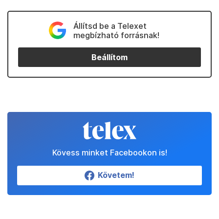
Állítsd be a Telexet
megbízható forrásnak!
Beállítom
Kövess minket Facebookon is!
Követem!