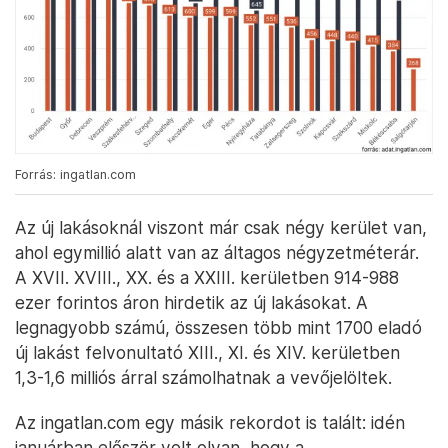
Forrás: ingatlan.com
Az új lakásoknál viszont már csak négy kerület van,
ahol egymillió alatt van az áltagos négyzetméterár.
A XVII. XVIII., XX. és a XXIII. kerületben 914-988
ezer forintos áron hirdetik az új lakásokat. A
legnagyobb számú, összesen több mint 1700 eladó
új lakást felvonultató XIII., XI. és XIV. kerületben
1,3-1,6 milliós árral számolhatnak a vevőjelöltek.
Az ingatlan.com egy másik rekordot is talált: idén
januárban először volt olyan, hogy a