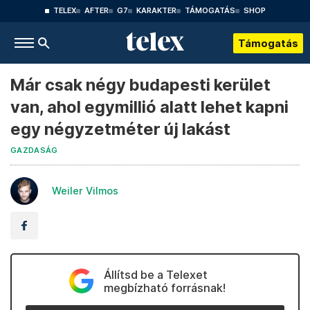
TELEX
AFTER
G7
KARAKTER
TÁMOGATÁS
SHOP
Támogatás
Már csak négy budapesti kerület
van, ahol egymillió alatt lehet kapni
egy négyzetméter új lakást
GAZDASÁG
Weiler Vilmos
Állítsd be a Telexet
megbízható forrásnak!