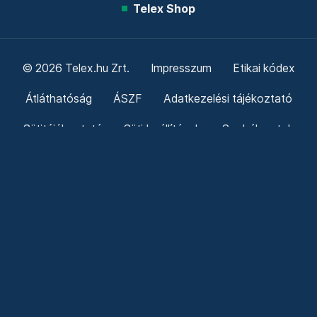
Telex Shop
© 2026 Telex.hu Zrt.
Impresszum
Etikai kódex
Átláthatóság
ÁSZF
Adatkezelési tájékoztató
Sütitájékoztató
Süti beállítások
Szabályzatok
Kommentelési szabályzat
Telex Sales