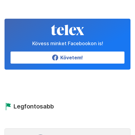
Kövess minket Facebookon is!
Követem!
Legfontosabb