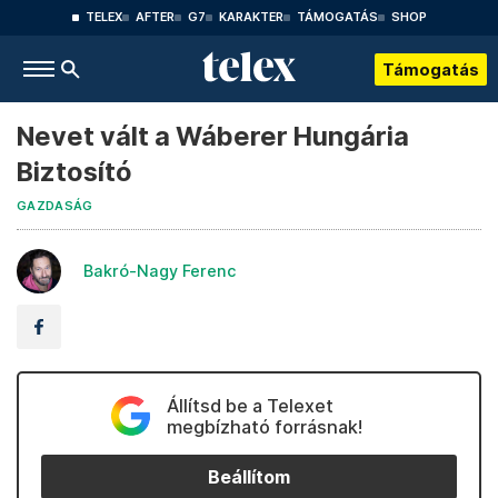
TELEX
AFTER
G7
KARAKTER
TÁMOGATÁS
SHOP
Támogatás
Nevet vált a Wáberer Hungária
Biztosító
GAZDASÁG
Bakró-Nagy Ferenc
Állítsd be a Telexet
megbízható forrásnak!
Beállítom