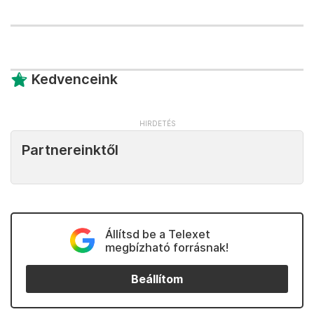
Kedvenceink
Partnereinktől
Állítsd be a Telexet
megbízható forrásnak!
Beállítom