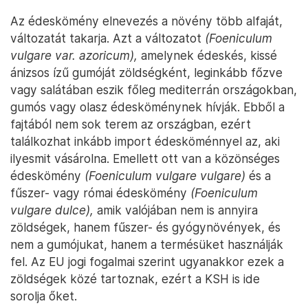
Az édeskömény elnevezés a növény több alfaját,
változatát takarja. Azt a változatot
(Foeniculum
vulgare var. azoricum),
amelynek édeskés, kissé
ánizsos ízű gumóját zöldségként, leginkább főzve
vagy salátában eszik főleg mediterrán országokban,
gumós vagy olasz édesköménynek hívják. Ebből a
fajtából nem sok terem az országban, ezért
találkozhat inkább import édesköménnyel az, aki
ilyesmit vásárolna. Emellett ott van a közönséges
édeskömény
(Foeniculum vulgare vulgare)
és a
fűszer- vagy római édeskömény
(Foeniculum
vulgare dulce),
amik valójában nem is annyira
zöldségek, hanem fűszer- és gyógynövények, és
nem a gumójukat, hanem a termésüket használják
fel. Az EU jogi fogalmai szerint ugyanakkor ezek a
zöldségek közé tartoznak, ezért a KSH is ide
sorolja őket.