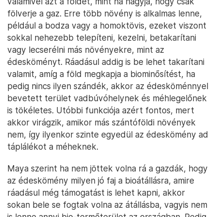
valamivel azt a földet, mint ha hagyja, hogy csak
fölverje a gaz. Erre több növény is alkalmas lenne,
például a bodza vagy a homoktövis, ezeket viszont
sokkal nehezebb telepíteni, kezelni, betakarítani
vagy lecserélni más növényekre, mint az
édesköményt. Ráadásul addig is be lehet takarítani
valamit, amíg a föld megkapja a biominősítést, ha
pedig nincs ilyen szándék, akkor az édesköménnyel
bevetett terület vadbúvóhelynek és méhlegelőnek
is tökéletes. Utóbbi funkciója azért fontos, mert
akkor virágzik, amikor más szántóföldi növények
nem, így ilyenkor szinte egyedül az édeskömény ad
táplálékot a méheknek.
Maya szerint ha nem jöttek volna rá a gazdák, hogy
az édeskömény milyen jó faj a bioátállásra, amire
ráadásul még támogatást is lehet kapni, akkor
sokan bele se fogtak volna az átállásba, vagyis nem
is lenne annyi bio-termőterület az országban. Pedig