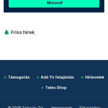
Mutasd!
Friss hírek
Támogatás
Adó 1% felajánlás
Hírlevelek
Telex Shop
© 2026 Telex.hu Zrt.
Impresszum
Etikai kódex