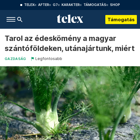
TELEX
AFTER
G7
KARAKTER
TÁMOGATÁS
SHOP
Támogatás
Tarol az édeskömény a magyar
szántóföldeken, utánajártunk, miért
Legfontosabb
GAZDASÁG