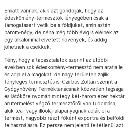
Emiatt vannak, akik azt gondolják, hogy az
édeskömény-termesztők lényegében csak a
támogatásért vetik be a földjüket, amin aztán
három-négy, de néha még több évig is elélnek az
egy alkalommal elvetett növények, és addig
jöhetnek a csekkek.
Tény, hogy a tapasztalatok szerint az utóbbi
években sok édeskömény-termesztő nem aratja le
és adja el a magokat, de nagy területen zajlik
tényleges termesztés is. Czirbus Zoltán szerint a
Gyógynövény Terméktanácsnak közvetlen tagsága
és látóköre nyomán mintegy két-három ezer hektár
árutermelést végző termesztőről van tudomása,
akik tea- vagy illóolaj-alapanyagnak adják el a
termést, nagyobb részt főként exportra és belföldi
felhasználásra. Ez persze nem jelenti feltétlenül azt,