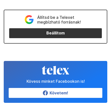
Állítsd be a Telexet
megbízható forrásnak!
Beállítom
Kövess minket Facebookon is!
Követem!