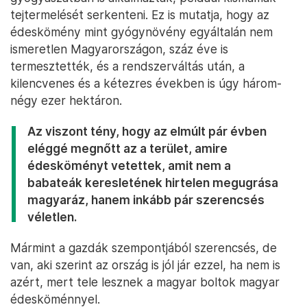
tejtermelését serkenteni. Ez is mutatja, hogy az
édeskömény mint gyógynövény egyáltalán nem
ismeretlen Magyarországon, száz éve is
termesztették, és a rendszerváltás után, a
kilencvenes és a kétezres években is úgy három-
négy ezer hektáron.
Az viszont tény, hogy az elmúlt pár évben
eléggé megnőtt az a terület, amire
édesköményt vetettek, amit nem a
babateák keresletének hirtelen megugrása
magyaráz, hanem inkább pár szerencsés
véletlen.
Mármint a gazdák szempontjából szerencsés, de
van, aki szerint az ország is jól jár ezzel, ha nem is
azért, mert tele lesznek a magyar boltok magyar
édesköménnyel.