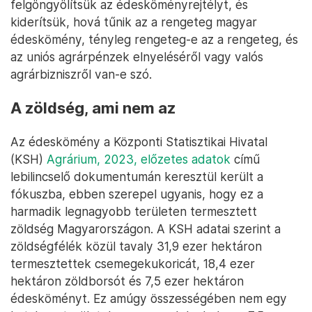
felgöngyölítsük az édesköményrejtélyt, és
kiderítsük, hová tűnik az a rengeteg magyar
édeskömény, tényleg rengeteg-e az a rengeteg, és
az uniós agrárpénzek elnyeléséről vagy valós
agrárbizniszről van-e szó.
A zöldség, ami nem az
Az édeskömény a Központi Statisztikai Hivatal
(KSH)
Agrárium, 2023, előzetes adatok
című
lebilincselő dokumentumán keresztül került a
fókuszba, ebben szerepel ugyanis, hogy ez a
harmadik legnagyobb területen termesztett
zöldség Magyarországon. A KSH adatai szerint a
zöldségfélék közül tavaly 31,9 ezer hektáron
termesztettek csemegekukoricát, 18,4 ezer
hektáron zöldborsót és 7,5 ezer hektáron
édesköményt. Ez amúgy összességében nem egy