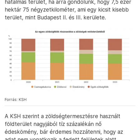
hatalmas terület, ha arra gondolunk, hogy 7,5 ezer
hektár 75 négyzetkilométer, ami egy kicsit kisebb
terület, mint Budapest II. és III. kerülete.
Forrás: KSH
A KSH szerint a zöldségtermesztésre használt
földterület nagyjából tíz százalékán nő
édeskömény, bár érdemes hozzátenni, hogy az
adat nem vonatkozik a fedett felületek alatt