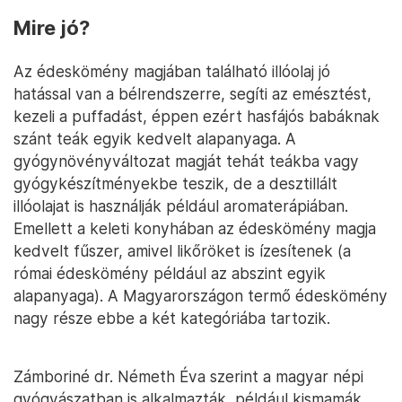
Mire jó?
Az édeskömény magjában található illóolaj jó
hatással van a bélrendszerre, segíti az emésztést,
kezeli a puffadást, éppen ezért hasfájós babáknak
szánt teák egyik kedvelt alapanyaga. A
gyógynövényváltozat magját tehát teákba vagy
gyógykészítményekbe teszik, de a desztillált
illóolajat is használják például aromaterápiában.
Emellett a keleti konyhában az édeskömény magja
kedvelt fűszer, amivel likőröket is ízesítenek (a
római édeskömény például az abszint egyik
alapanyaga). A Magyarországon termő édeskömény
nagy része ebbe a két kategóriába tartozik.
Zámboriné dr. Németh Éva szerint a magyar népi
gyógyászatban is alkalmazták, például kismamák