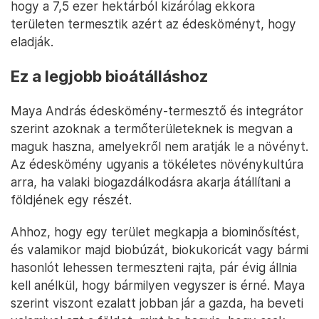
hogy a 7,5 ezer hektárból kizárólag ekkora
területen termesztik azért az édesköményt, hogy
eladják.
Ez a legjobb bioátálláshoz
Maya András édeskömény-termesztő és integrátor
szerint azoknak a termőterületeknek is megvan a
maguk haszna, amelyekről nem aratják le a növényt.
Az édeskömény ugyanis a tökéletes növénykultúra
arra, ha valaki biogazdálkodásra akarja átállítani a
földjének egy részét.
Ahhoz, hogy egy terület megkapja a biominősítést,
és valamikor majd biobúzát, biokukoricát vagy bármi
hasonlót lehessen termeszteni rajta, pár évig állnia
kell anélkül, hogy bármilyen vegyszer is érné. Maya
szerint viszont ezalatt jobban jár a gazda, ha beveti