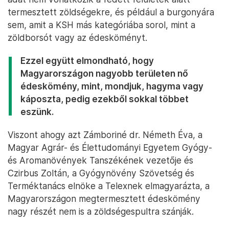
termesztett zöldségekre, és például a burgonyára
sem, amit a KSH más kategóriába sorol, mint a
zöldborsót vagy az édesköményt.
Ezzel együtt elmondható, hogy
Magyarországon nagyobb területen nő
édeskömény, mint, mondjuk, hagyma vagy
káposzta, pedig ezekből sokkal többet
eszünk.
Viszont ahogy azt Zámboriné dr. Németh Éva, a
Magyar Agrár- és Élettudományi Egyetem Gyógy-
és Aromanövények Tanszékének vezetője és
Czirbus Zoltán, a Gyógynövény Szövetség és
Terméktanács elnöke a Telexnek elmagyarázta, a
Magyarországon megtermesztett édeskömény
nagy részét nem is a zöldségespultra szánják.