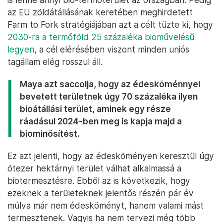
az EU zöldátállásának keretében meghirdetett
Farm to Fork stratégiájában azt a célt tűzte ki, hogy
2030-ra a termőföld 25 százaléka bioművelésű
legyen
, a cél elérésében viszont minden uniós
tagállam elég rosszul áll.
Maya azt saccolja, hogy az édesköménnyel
bevetett területnek úgy 70 százaléka ilyen
bioátállási terület, aminek egy része
ráadásul 2024-ben meg is kapja majd a
biominősítést.
Ez azt jelenti, hogy az édesköményen keresztül úgy
ötezer hektárnyi terület válhat alkalmassá a
biotermesztésre. Ebből az is következik, hogy
ezeknek a területeknek jelentős részén pár év
múlva már nem édesköményt, hanem valami mást
termesztenek. Vagyis ha nem tervezi még több