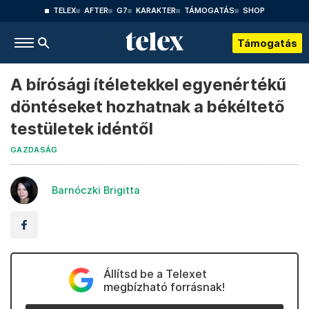
TELEX
AFTER
G7
KARAKTER
TÁMOGATÁS
SHOP
Támogatás
A bírósági ítéletekkel egyenértékű
döntéseket hozhatnak a békéltető
testületek idéntől
GAZDASÁG
Barnóczki Brigitta
Állítsd be a Telexet
megbízható forrásnak!