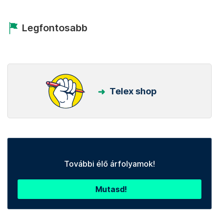
Legfontosabb
Telex shop
További élő árfolyamok!
Mutasd!