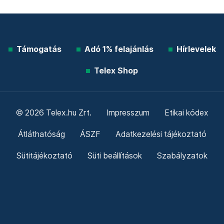
Támogatás
Adó 1% felajánlás
Hírlevelek
Telex Shop
© 2026 Telex.hu Zrt.
Impresszum
Etikai kódex
Átláthatóság
ÁSZF
Adatkezelési tájékoztató
Sütitájékoztató
Süti beállítások
Szabályzatok
Kommentelési szabályzat
Telex Sales