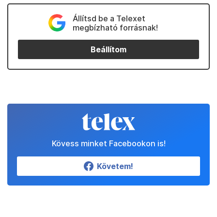
Állítsd be a Telexet
megbízható forrásnak!
Beállítom
Kövess minket Facebookon is!
Követem!