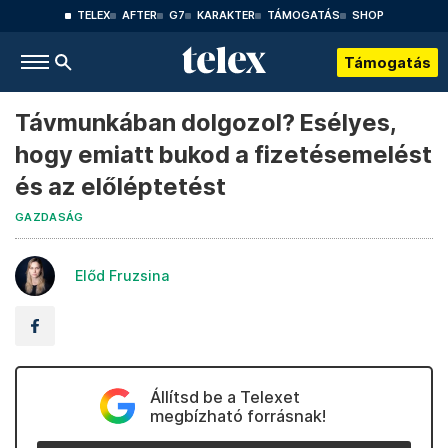
TELEX
AFTER
G7
KARAKTER
TÁMOGATÁS
SHOP
Támogatás
Távmunkában dolgozol? Esélyes,
hogy emiatt bukod a fizetésemelést
és az előléptetést
GAZDASÁG
Előd Fruzsina
Állítsd be a Telexet
megbízható forrásnak!