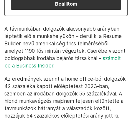
Beállítom
A távmunkában dolgozók alacsonyabb arányban
léptetik elő a munkahelyükön – derül ki a Resume
Bulider nevű amerikai cég friss felméréséből,
amelyet 1190 fős mintán végeztek. Cserébe viszont
boldogabbak irodába bejárós társaiknál –
számolt
be a Business Insider
.
Az eredmények szerint a home office-ból dolgozók
42 százaléka kapott előléptetést 2023-ban,
szemben az irodában dolgozók 55 százalékával. A
hibrid munkavégzés majdnem teljesen eltüntette a
távmunkázók hátrányát a válaszadók között,
hozzájuk 54 százalékos előléptetési arány jött ki.