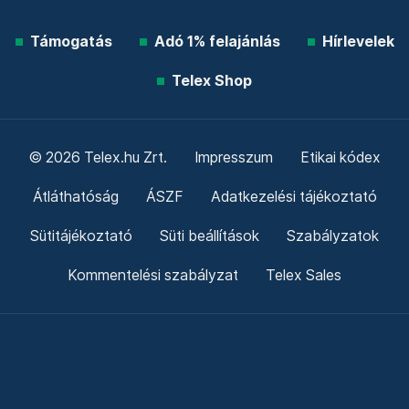
Támogatás
Adó 1% felajánlás
Hírlevelek
Telex Shop
© 2026 Telex.hu Zrt.
Impresszum
Etikai kódex
Átláthatóság
ÁSZF
Adatkezelési tájékoztató
Sütitájékoztató
Süti beállítások
Szabályzatok
Kommentelési szabályzat
Telex Sales