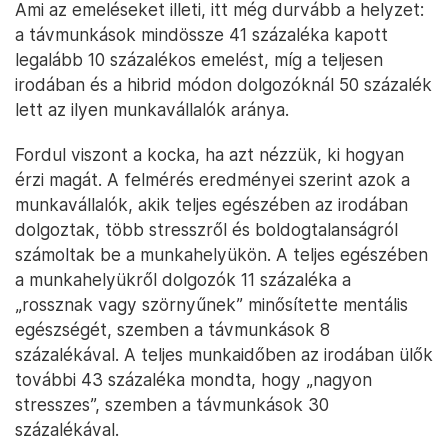
Ami az emeléseket illeti, itt még durvább a helyzet:
a távmunkások mindössze 41 százaléka kapott
legalább 10 százalékos emelést, míg a teljesen
irodában és a hibrid módon dolgozóknál 50 százalék
lett az ilyen munkavállalók aránya.
Fordul viszont a kocka, ha azt nézzük, ki hogyan
érzi magát. A felmérés eredményei szerint azok a
munkavállalók, akik teljes egészében az irodában
dolgoztak, több stresszről és boldogtalanságról
számoltak be a munkahelyükön. A teljes egészében
a munkahelyükről dolgozók 11 százaléka a
„rossznak vagy szörnyűnek” minősítette mentális
egészségét, szemben a távmunkások 8
százalékával. A teljes munkaidőben az irodában ülők
további 43 százaléka mondta, hogy „nagyon
stresszes”, szemben a távmunkások 30
százalékával.