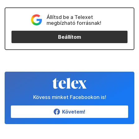
Állítsd be a Telexet
megbízható forrásnak!
Beállítom
Kövess minket Facebookon is!
Követem!