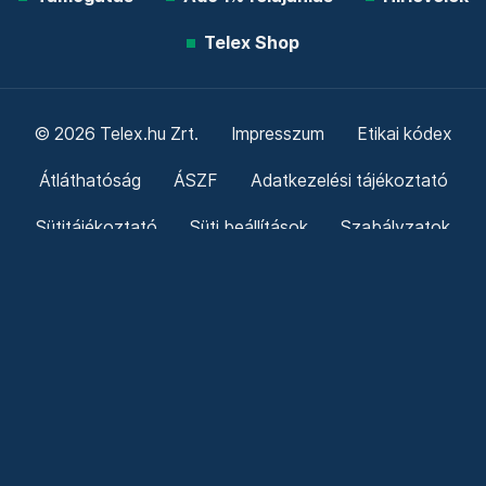
Telex Shop
© 2026 Telex.hu Zrt.
Impresszum
Etikai kódex
Átláthatóság
ÁSZF
Adatkezelési tájékoztató
Sütitájékoztató
Süti beállítások
Szabályzatok
Kommentelési szabályzat
Telex Sales