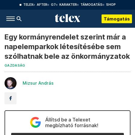
TELEX
AFTER
G7
KARAKTER
TÁMOGATÁS
SHOP
Támogatás
Egy kormányrendelet szerint már a
napelemparkok létesítésébe sem
szólhatnak bele az önkormányzatok
GAZDASÁG
Mizsur András
Állítsd be a Telexet
megbízható forrásnak!