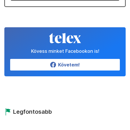
Kövess minket Facebookon is!
Követem!
Legfontosabb