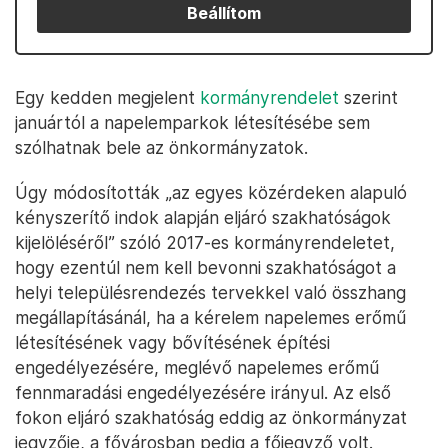
Beállítom
Egy kedden megjelent
kormányrendelet
szerint
januártól a napelemparkok létesítésébe sem
szólhatnak bele az önkormányzatok.
Úgy módosították „az egyes közérdeken alapuló
kényszerítő indok alapján eljáró szakhatóságok
kijelöléséről” szóló 2017-es kormányrendeletet,
hogy ezentúl nem kell bevonni szakhatóságot a
helyi településrendezés tervekkel való összhang
megállapításánál, ha a kérelem napelemes erőmű
létesítésének vagy bővítésének építési
engedélyezésére, meglévő napelemes erőmű
fennmaradási engedélyezésére irányul. Az első
fokon eljáró szakhatóság eddig az önkormányzat
jegyzője, a fővárosban pedig a főjegyző volt.