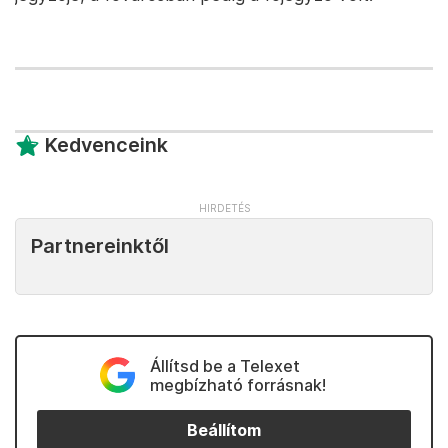
Kedvenceink
Partnereinktől
Állítsd be a Telexet
megbízható forrásnak!
Beállítom