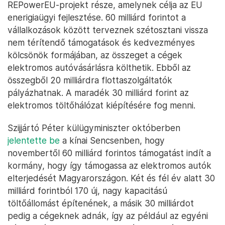
REPowerEU-projekt része, amelynek célja az EU
enerigiaügyi fejlesztése. 60 milliárd forintot a
vállalkozások között terveznek szétosztani vissza
nem térítendő támogatások és kedvezményes
kölcsönök formájában, az összeget a cégek
elektromos autóvásárlásra költhetik. Ebből az
összegből 20 milliárdra flottaszolgáltatók
pályázhatnak. A maradék 30 milliárd forint az
elektromos töltőhálózat kiépítésére fog menni.
Szijjártó Péter külügyminiszter októberben
jelentette be
a kínai Sencsenben, hogy
novembertől 60 milliárd forintos támogatást indít a
kormány, hogy így támogassa az elektromos autók
elterjedését Magyarországon. Két és fél év alatt 30
milliárd forintból 170 új, nagy kapacitású
töltőállomást építenének, a másik 30 milliárdot
pedig a cégeknek adnák, így az például az egyéni