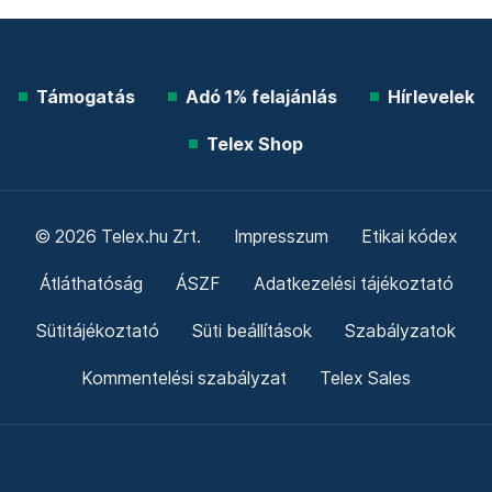
Támogatás
Adó 1% felajánlás
Hírlevelek
Telex Shop
© 2026 Telex.hu Zrt.
Impresszum
Etikai kódex
Átláthatóság
ÁSZF
Adatkezelési tájékoztató
Sütitájékoztató
Süti beállítások
Szabályzatok
Kommentelési szabályzat
Telex Sales