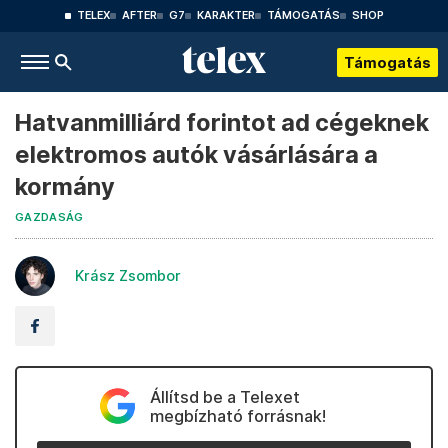
TELEX
AFTER
G7
KARAKTER
TÁMOGATÁS
SHOP
Támogatás
Hatvanmilliárd forintot ad cégeknek
elektromos autók vásárlására a
kormány
GAZDASÁG
Krász Zsombor
Állítsd be a Telexet
megbízható forrásnak!