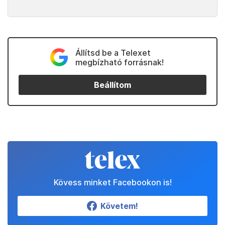
Állítsd be a Telexet
megbízható forrásnak!
Beállítom
Kövess minket Facebookon is!
Követem!