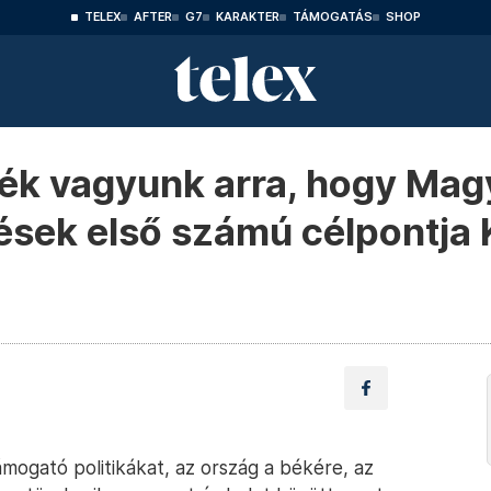
TELEX
AFTER
G7
KARAKTER
TÁMOGATÁS
SHOP
ék vagyunk arra, hogy Mag
etések első számú célpontja
mogató politikákat, az ország a békére, az