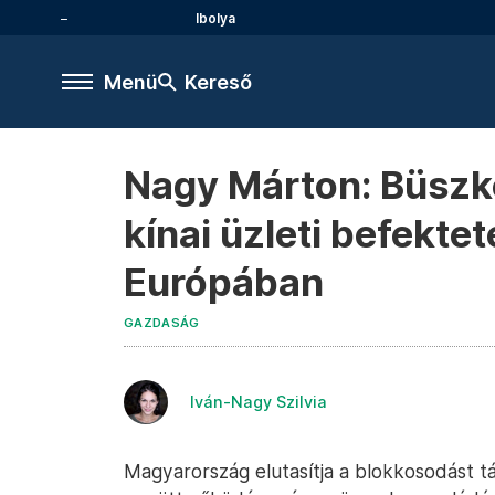
Ibolya
Menü
Kereső
Nagy Márton: Büszk
kínai üzleti befekt
Európában
GAZDASÁG
Iván-Nagy Szilvia
Magyarország elutasítja a blokkosodást tá