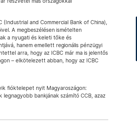
gyar részvétel más országokkal
 (Industrial and Commercial Bank of China),
ivel. A megbeszélésen ismételten
 a nyugati és keleti tőke és
ntjává, hanem emellett regionális pénzügyi
ntettel arra, hogy az ICBC már ma is jelentős
ágon – elkötelezett abban, hogy az ICBC
yik fióktelepet nyit Magyaroszágon:
ik legnagyobb bankjának számító CCB, azaz