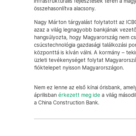
infrastrukturális fejlesztések terén a ma
összehasonlítva alacsony.
Nagy Márton tárgyalást folytatott az ICBC
azaz a világ legnagyobb bankjának vezető
hangsúlyozta, hogy Magyarország nem csak
csúcstechnológia gazdasági találkozási po
központtá is kíván válni. A kormány – teki
üzleti tevékenységet folytat Magyarorsz
fióktelepet nyisson Magyarországon.
Nem ez lenne az első kínai órisbank, amel
áprilisban
érkezett meg ide
a világ másod
a China Construction Bank.