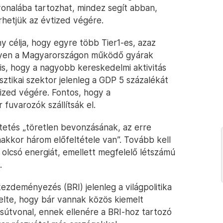
vonalába tartozhat, mindez segít abban,
rhetjük az évtized végére.
ny célja, hogy egyre több Tier1-es, azaz
egyen a Magyarországon működő gyárak
t is, hogy a nagyobb kereskedelmi aktivitás
isztikai szektor jelenleg a GDP 5 százalékát
vtized végére. Fontos, hogy a
fuvarozók szállítsák el.
tetés „töretlen bevonzásának, az erre
akkor három előfeltétele van”. Tovább kell
s olcsó energiát, emellett megfelelő létszámú
.
kezdeményezés (BRI) jelenleg a világpolitika
elte, hogy bár vannak közös kiemelt
sútvonal, ennek ellenére a BRI-hoz tartozó