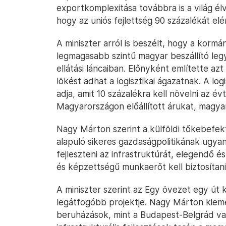
exportkomplexitása továbbra is a világ él
hogy az uniós fejlettség 90 százalékát elé
A miniszter arról is beszélt, hogy a kormá
legmagasabb szintű magyar beszállító l
ellátási láncaiban. Előnyként említette az
lökést adhat a logisztikai ágazatnak. A log
adja, amit 10 százalékra kell növelni az é
Magyarországon előállított árukat, magyar 
Nagy Márton szerint a külföldi tőkebefek
alapuló sikeres gazdaságpolitikának ugyan
fejleszteni az infrastruktúrát, elegendő é
és képzettségű munkaerőt kell biztosítani
A miniszter szerint az Egy övezet egy út 
legátfogóbb projektje. Nagy Márton kiem
beruházások, mint a Budapest-Belgrád va