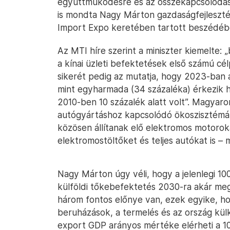
együttműködésre és az összekapcsolódásra
is mondta Nagy Márton gazdaságfejlesztés
Import Expo keretében tartott beszédéb
Az MTI híre szerint a miniszter kiemelte
a kínai üzleti befektetések első számú cé
sikerét pedig az mutatja, hogy 2023-ban 
mint egyharmada (34 százaléka) érkezik 
2010-ben 10 százalék alatt volt”. Magyaror
autógyártáshoz kapcsolódó ökoszisztémát
közösen állítanak elő elektromos motoro
elektromostöltőket és teljes autókat is –
Nagy Márton úgy véli, hogy a jelenlegi 100 
külföldi tőkebefektetés 2030-ra akár me
három fontos előnye van, ezek egyike, h
beruházások, a termelés és az ország kü
export GDP arányos mértéke elérheti a 1