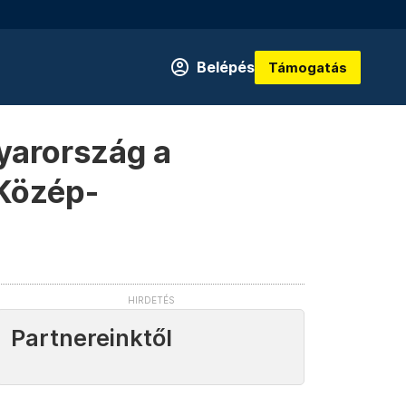
Belépés
Támogatás
yarország a
 Közép-
Partnereinktől