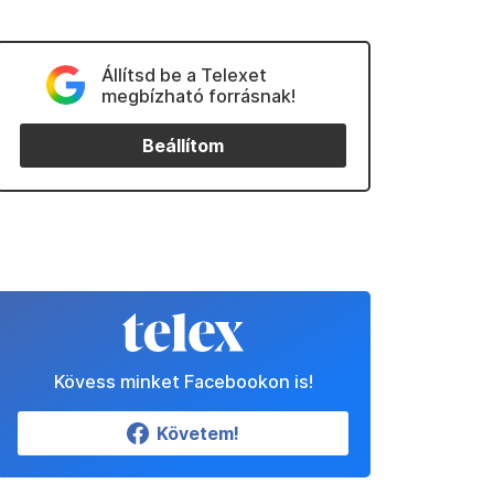
Állítsd be a Telexet
megbízható forrásnak!
Beállítom
Kövess minket Facebookon is!
Követem!