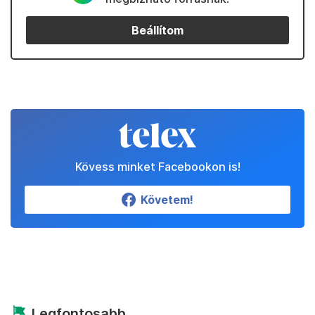
Beállítom
Kövess minket Facebookon is!
Követem!
Legfontosabb