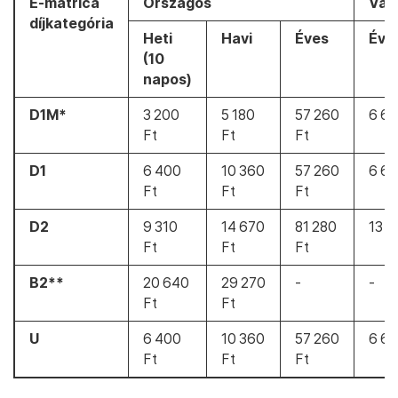
E-matrica
Országos
Vár
díjkategória
Heti
Havi
Éves
Éve
(10
napos)
D1M*
3 200
5 180
57 260
6 66
Ft
Ft
Ft
D1
6 400
10 360
57 260
6 66
Ft
Ft
Ft
D2
9 310
14 670
81 280
13 3
Ft
Ft
Ft
B2**
20 640
29 270
-
-
Ft
Ft
U
6 400
10 360
57 260
6 66
Ft
Ft
Ft