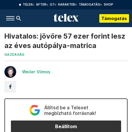
TELEX
AFTER
G7
KARAKTER
TÁMOGATÁS
SHOP
Támogatás
Hivatalos: jövőre 57 ezer forint lesz
az éves autópálya-matrica
GAZDASÁG
Weiler Vilmos
Állítsd be a Telexet
megbízható forrásnak!
Beállítom