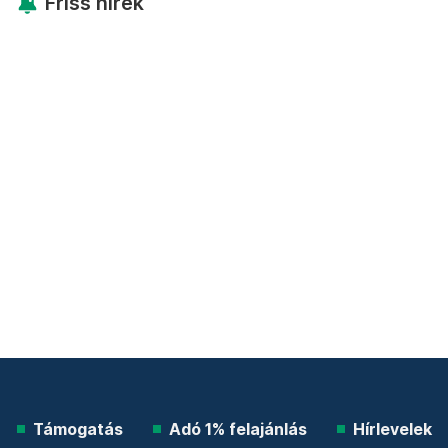
Friss hírek
Támogatás
Adó 1% felajánlás
Hírlevelek