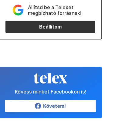
Állítsd be a Telexet
megbízható forrásnak!
Beállítom
Kövess minket Facebookon is!
Követem!