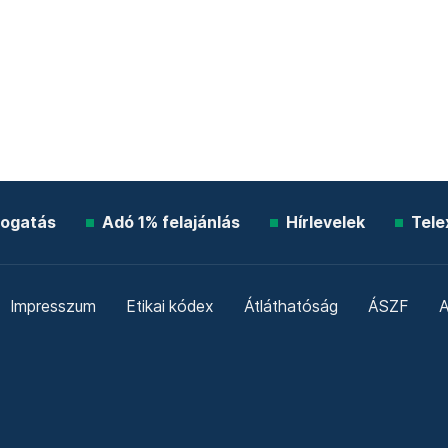
ogatás
Adó 1% felajánlás
Hírlevelek
Tele
Impresszum
Etikai kódex
Átláthatóság
ÁSZF
A
Süti beállítások
Szabályzatok
Kommentelési szabály