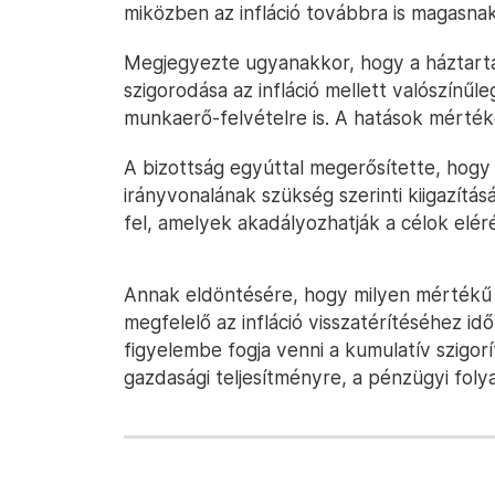
miközben az infláció továbbra is magasnak
Megjegyezte ugyanakkor, hogy a háztartás
szigorodása az infláció mellett valószínűleg
munkaerő-felvételre is. A hatások mértéke
A bizottság egyúttal megerősítette, hogy k
irányvonalának szükség szerinti kiigazít
fel, amelyek akadályozhatják a célok elér
Annak eldöntésére, hogy milyen mértékű to
megfelelő az infláció visszatérítéséhez i
figyelembe fogja venni a kumulatív szigorí
gazdasági teljesítményre, a pénzügyi folya