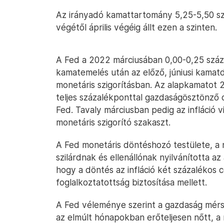
Az irányadó kamattartomány 5,25-5,50 sz
végétől április végéig állt ezen a szinten.
A Fed a 2022 márciusában 0,00-0,25 száza
kamatemelés után az előző, júniusi kamatd
monetáris szigorításban. Az alapkamatot 
teljes százalékponttal gazdaságösztönző 
Fed. Tavaly márciusban pedig az infláció v
monetáris szigorító szakaszt.
A Fed monetáris döntéshozó testülete, a n
szilárdnak és ellenállónak nyilvánította a
hogy a döntés az infláció két százalékos c
foglalkoztatottság biztosítása mellett.
A Fed véleménye szerint a gazdaság mér
az elmúlt hónapokban erőteljesen nőtt, a 