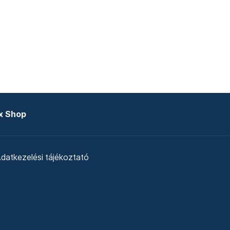
x Shop
datkezelési tájékoztató
zat
Telex Sales