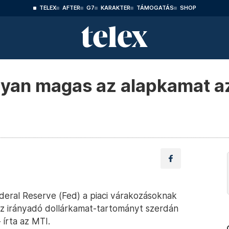
TELEX
AFTER
G7
KARAKTER
TÁMOGATÁS
SHOP
olyan magas az alapkamat a
deral Reserve (Fed) a piaci várakozásoknak
z irányadó dollárkamat-tartományt szerdán
írta az MTI.