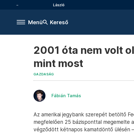
László
Menü
Kereső
2001 óta nem volt 
mint most
GAZDASÁG
Fábián Tamás
Az amerikai jegybank szerepét betöltő Fe
megfelelően 25 bázisponttal megemelte a
végződött kétnapos kamatdöntő ülésén – 