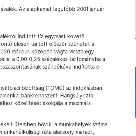
ázalék. Az alapkamat legutóbb 2001 január
lékról indított tíz egymást követő
öntő ülésen tartott először szünetet a
2020 március közepén vágta vissza egy
céllal a 0,00-0,25 százalékos tartományba a
isszaszorításának szándékával indította el
yíltpiaci bizottság (FOMC) az indoklásban
z amerikai bankrendszert. Hangsúlyozta,
élhoz közelítését szolgálja a maximális
sékelt ütemben bővül, a munkahelyek száma
munkanélküliségi ráta alacsony maradt,