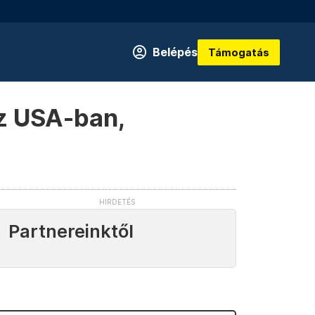
Belépés
Támogatás
z USA-ban,
Partnereinktől