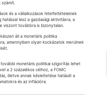
 számít.
ok és a vállalkozások hitelfeltételeinek
 hatással lesz a gazdasági aktivitásra, a
 viszont továbbra is bizonytalan.
észen áll a monetáris politika
ására, amennyiben olyan kockázatok merülnek
ését.
vábbi monetáris politikai szigorítás lehet
dővel a 2 százalékos célhoz, a FOMC
tás, illetve annak késleltetése hatását a
matokra és az inflációra.