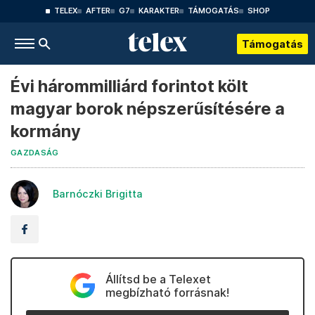
TELEX
AFTER
G7
KARAKTER
TÁMOGATÁS
SHOP
Támogatás
Évi hárommilliárd forintot költ
magyar borok népszerűsítésére a
kormány
GAZDASÁG
Barnóczki Brigitta
Állítsd be a Telexet
megbízható forrásnak!