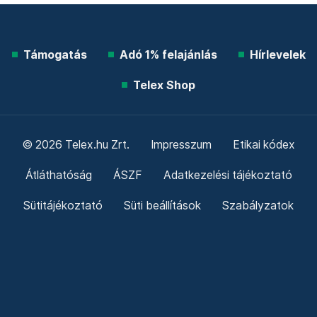
Támogatás
Adó 1% felajánlás
Hírlevelek
Telex Shop
© 2026 Telex.hu Zrt.
Impresszum
Etikai kódex
Átláthatóság
ÁSZF
Adatkezelési tájékoztató
Sütitájékoztató
Süti beállítások
Szabályzatok
Kommentelési szabályzat
Telex Sales