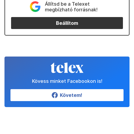
Állítsd be a Telexet
megbízható forrásnak!
Beállítom
Kövess minket Facebookon is!
Követem!