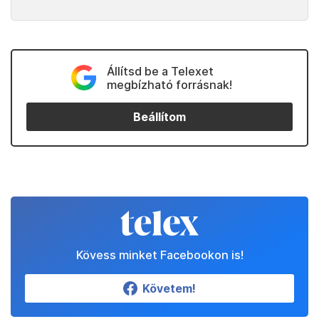
Állítsd be a Telexet
megbízható forrásnak!
Beállítom
Kövess minket Facebookon is!
Követem!