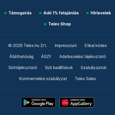
Támogatás
Adó 1% felajánlás
Hírlevelek
Telex Shop
© 2026 Telex.hu Zrt.
Impresszum
Etikai kódex
Átláthatóság
ÁSZF
Adatkezelési tájékoztató
Sütitájékoztató
Süti beállítások
Szabályzatok
Kommentelési szabályzat
Telex Sales