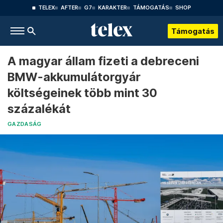
TELEX
AFTER
G7
KARAKTER
TÁMOGATÁS
SHOP
Támogatás
A magyar állam fizeti a debreceni
BMW-akkumulátorgyár
költségeinek több mint 30
százalékát
GAZDASÁG