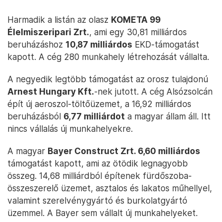
Harmadik a listán az olasz
KOMETA 99
Élelmiszeripari Zrt.
, ami egy 30,81 milliárdos
beruházáshoz
10,87 milliárdos
EKD-támogatást
kapott. A cég 280 munkahely létrehozását vállalta.
A negyedik legtöbb támogatást az orosz tulajdonú
Arnest Hungary Kft.
-nek jutott. A cég Alsózsolcán
épít új aeroszol-töltőüzemet, a 16,92 milliárdos
beruházásból
6,77 milliárdot
a magyar állam áll. Itt
nincs vállalás új munkahelyekre.
A magyar
Bayer Construct Zrt. 6,60 milliárdos
támogatást kapott, ami az ötödik legnagyobb
összeg. 14,68 milliárdból építenek fürdőszoba-
összeszerelő üzemet, asztalos és lakatos műhellyel,
valamint szerelvénygyártó és burkolatgyártó
üzemmel. A Bayer sem vállalt új munkahelyeket.