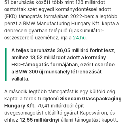
51 beruházás között több mint 128 milliárdot
osztottak szét egyedi kormánydöntéssel adott
(EKD) támogatás formájában 2022-ben: a legtöbb
pénzt a BMW Manufacturing Hungary Kft. kapta a
debreceni gyárban felépülő új akkumulátor-
összeszerelő üzeméhez, írja a
24.hu.
A teljes beruházás 36,05 milliárd forint lesz,
amihez 13,52 milliárdot adott a kormány
EKD-támogatás formájában, ezért cserébe
a BMW 300 új munkahely létrehozását
vállalta.
A második legtöbb támogatást is egy külföld cég
kapta: a török tulajdonú
Sisecam Glasspackaging
Hungary Kft.
70,41 milliárdból épít
üvegcsomagolást előállító gyárat Kaposváron, és
ehhez
12,55 milliárdnyi
állami támogatást kapott.