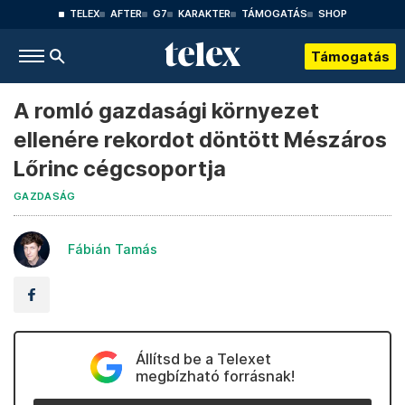
TELEX
AFTER
G7
KARAKTER
TÁMOGATÁS
SHOP
Támogatás
A romló gazdasági környezet
ellenére rekordot döntött Mészáros
Lőrinc cégcsoportja
GAZDASÁG
Fábián Tamás
Állítsd be a Telexet
megbízható forrásnak!