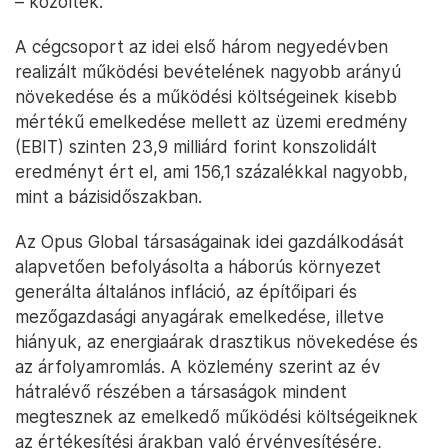
– közölték.
A cégcsoport az idei első három negyedévben
realizált működési bevételének nagyobb arányú
növekedése és a működési költségeinek kisebb
mértékű emelkedése mellett az üzemi eredmény
(EBIT) szinten 23,9 milliárd forint konszolidált
eredményt ért el, ami 156,1 százalékkal nagyobb,
mint a bázisidőszakban.
Az Opus Global társaságainak idei gazdálkodását
alapvetően befolyásolta a háborús környezet
generálta általános infláció, az építőipari és
mezőgazdasági anyagárak emelkedése, illetve
hiányuk, az energiaárak drasztikus növekedése és
az árfolyamromlás. A közlemény szerint az év
hátralévő részében a társaságok mindent
megtesznek az emelkedő működési költségeiknek
az értékesítési árakban való érvényesítésére,