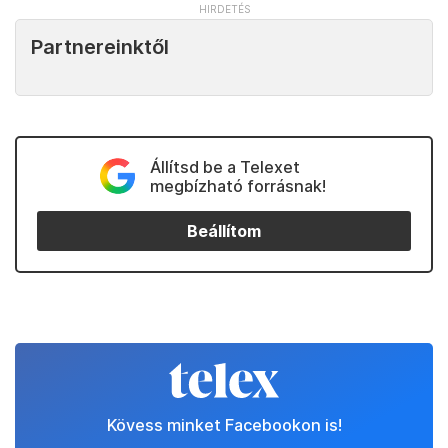
Partnereinktől
Állítsd be a Telexet
megbízható forrásnak!
Beállítom
Kövess minket Facebookon is!