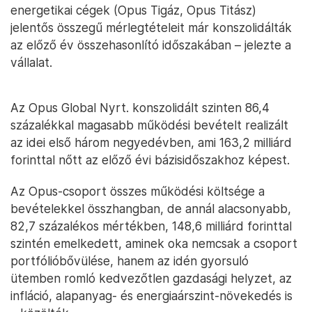
energetikai cégek (Opus Tigáz, Opus Titász)
jelentős összegű mérlegtételeit már konszolidálták
az előző év összehasonlító időszakában – jelezte a
vállalat.
Az Opus Global Nyrt. konszolidált szinten 86,4
százalékkal magasabb működési bevételt realizált
az idei első három negyedévben, ami 163,2 milliárd
forinttal nőtt az előző évi bázisidőszakhoz képest.
Az Opus-csoport összes működési költsége a
bevételekkel összhangban, de annál alacsonyabb,
82,7 százalékos mértékben, 148,6 milliárd forinttal
szintén emelkedett, aminek oka nemcsak a csoport
portfólióbővülése, hanem az idén gyorsuló
ütemben romló kedvezőtlen gazdasági helyzet, az
infláció, alapanyag- és energiaárszint-növekedés is