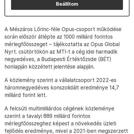
Beállítom
A Mészáros Lőrinc-féle Opus-csoport működése
során először átlépte az 1000 milliárd forintos
mérlegfőösszeget – tájékoztatta az Opus Global
Nyrt. csütörtökön az MTI-t a cég idei harmadik
negyedéves, a Budapesti Értéktőzsde (BÉT)
honlapján közzétett jelentése alapján.
A közlemény szerint a vállalatcsoport 2022-es
háromnegyedéves konszolidált eredménye 14,7
milliárd forint lett.
A felcsúti multimilliárdos cégének közleménye
szerint a tavalyi 889 milliárd forintos
mérlegfőösszeghez képest a növekedés üzleti
fejlődés eredménye, mivel a 2021-ben megszerzett