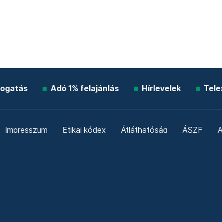
ogatás
Adó 1% felajánlás
Hírlevelek
Tele
Impresszum
Etikai kódex
Átláthatóság
ÁSZF
A
Süti beállítások
Szabályzatok
Kommentelési szabály