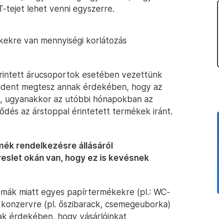
T-tejet lehet venni egyszerre.
kekre van mennyiségi korlátozás
érintett árucsoportok esetében vezettünk
mindent megtesz annak érdekében, hogy az
en, ugyanakkor az utóbbi hónapokban az
ődés az árstoppal érintetett termékek iránt.
ék rendelkezésre állásáról
slet okán van, hogy ez is kevésnek
lémák miatt egyes papírtermékekre (pl.: WC-
 konzervre (pl. őszibarack, csemegeuborka)
ak érdekében, hogy vásárlóinkat