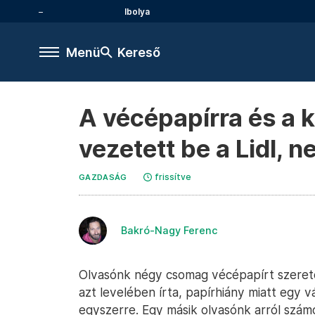
Ibolya
Menü
Kereső
A vécépapírra és a 
vezetett be a Lidl, 
frissítve
GAZDASÁG
Bakró-Nagy Ferenc
Olvasónk négy csomag vécépapírt szerete
azt levelében írta, papírhiány miatt egy
egyszerre. Egy másik olvasónk arról számo