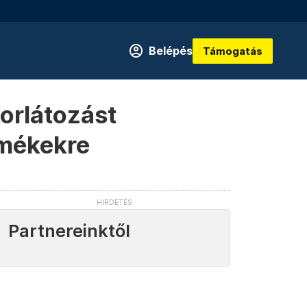
Belépés
Támogatás
orlátozást
rmékekre
Partnereinktől