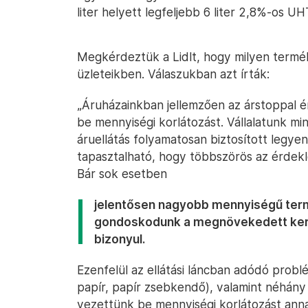
liter helyett legfeljebb 6 liter 2,8%-os UH
Megkérdeztük a Lidlt, hogy milyen termé
üzleteikben. Válaszukban azt írták:
„Áruházainkban jellemzően az árstoppal 
be mennyiségi korlátozást. Vállalatunk 
áruellátás folyamatosan biztosított legy
tapasztalható, hogy többszörös az érdekl
Bár sok esetben
jelentősen nagyobb mennyiségű term
gondoskodunk a megnövekedett kere
bizonyul.
Ezenfelül az ellátási láncban adódó prob
papír, papír zsebkendő), valamint néhány
vezettünk be mennyiségi korlátozást ann