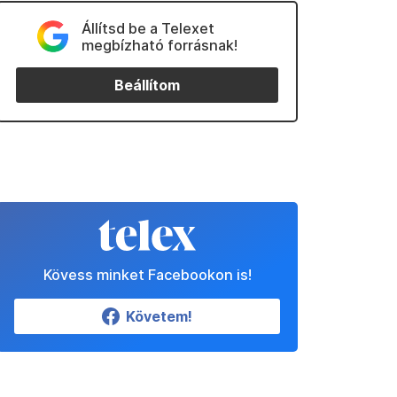
Állítsd be a Telexet
megbízható forrásnak!
Beállítom
Kövess minket Facebookon is!
Követem!