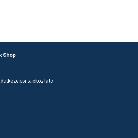
x Shop
datkezelési tájékoztató
zat
Telex Sales