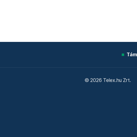
Tám
© 2026 Telex.hu Zrt.
Sütitájékoztató