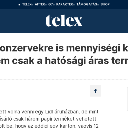
TELEX
AFTER
G7
KARAKTER
TÁMOGATÁS
SHOP
konzervekre is mennyiségi k
nem csak a hatósági áras te
tt volna venni egy Lidl áruházban, de mint
 vásárló csak három papírterméket vehetett
lt be, hogy az eddigi egy karton, vagyis 12