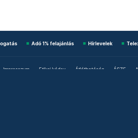
ogatás
Adó 1% felajánlás
Hírlevelek
Tele
Impresszum
Etikai kódex
Átláthatóság
ÁSZF
A
Süti beállítások
Szabályzatok
Kommentelési szabály