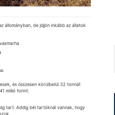
z állományban, de jöjjön inkább az állatok
rvasmarha
a
a.
esek, és összesen körülbelül 32 tonnát
 millió forint.
pig tart. Addig bértartóknál vannak, hogy
szük.