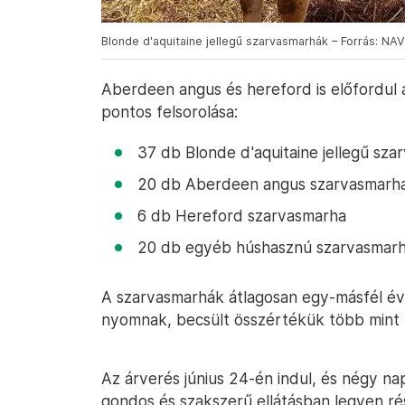
Blonde d'aquitaine jellegű szarvasmarhák – Forrás: NAV
Aberdeen angus és hereford is előfordul a
pontos felsorolása:
37 db Blonde d'aquitaine jellegű sza
20 db Aberdeen angus szarvasmarh
6 db Hereford szarvasmarha
20 db egyéb húshasznú szarvasmarh
A szarvasmarhák átlagosan egy-másfél év
nyomnak, becsült összértékük több mint 41
Az árverés június 24-én indul, és négy na
gondos és szakszerű ellátásban legyen ré