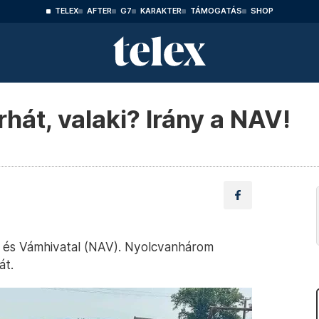
TELEX
AFTER
G7
KARAKTER
TÁMOGATÁS
SHOP
át, valaki? Irány a NAV!
 és Vámhivatal (NAV). Nyolcvanhárom
át.