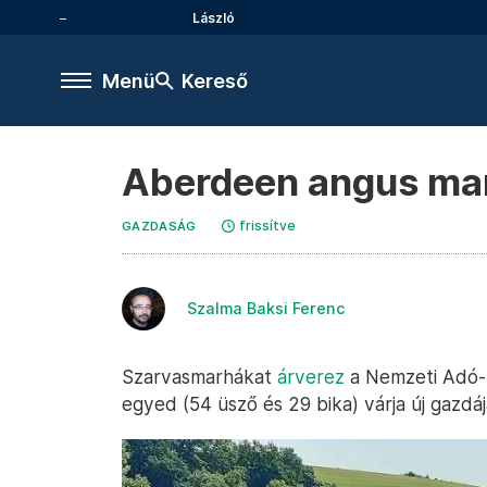
László
Menü
Kereső
Aberdeen angus marh
frissítve
GAZDASÁG
Szalma Baksi Ferenc
Szarvasmarhákat
árverez
a Nemzeti Adó-
egyed (54 üsző és 29 bika) várja új gazdáj