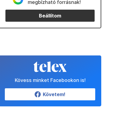
megbízható forrásnak!
Beállítom
Kövess minket Facebookon is!
Követem!