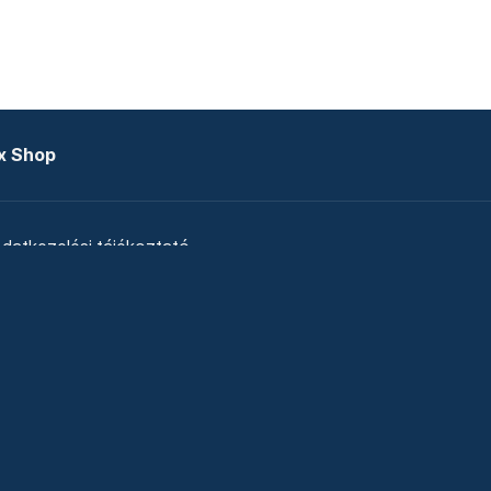
x Shop
datkezelési tájékoztató
zat
Telex Sales