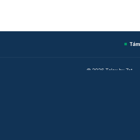
Tám
© 2026 Telex.hu Zrt.
Sütitájékoztató