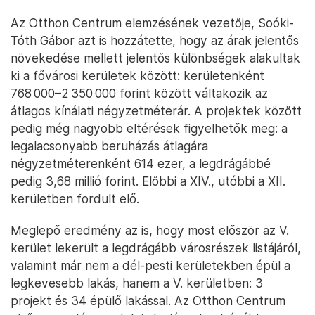
Az Otthon Centrum elemzésének vezetője, Soóki-
Tóth Gábor azt is hozzátette, hogy az árak jelentős
növekedése mellett jelentős különbségek alakultak
ki a fővárosi kerületek között: kerületenként
768 000–2 350 000 forint között váltakozik az
átlagos kínálati négyzetméterár. A projektek között
pedig még nagyobb eltérések figyelhetők meg: a
legalacsonyabb beruházás átlagára
négyzetméterenként 614 ezer, a legdrágábbé
pedig 3,68 millió forint. Előbbi a XIV., utóbbi a XII.
kerületben fordult elő.
Meglepő eredmény az is, hogy most először az V.
kerület lekerült a legdrágább városrészek listájáról,
valamint már nem a dél-pesti kerületekben épül a
legkevesebb lakás, hanem a V. kerületben: 3
projekt és 34 épülő lakással. Az Otthon Centrum