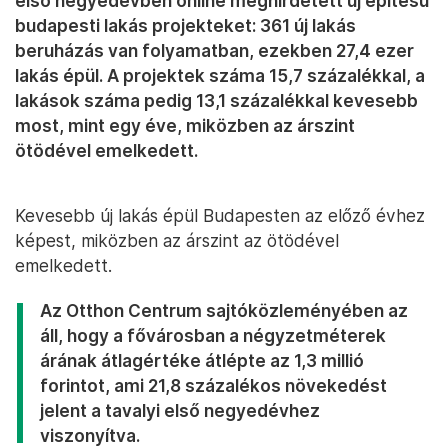
első negyedévben online meghirdetett új építésű
budapesti lakás projekteket: 361 új lakás
beruházás van folyamatban, ezekben 27,4 ezer
lakás épül. A projektek száma 15,7 százalékkal, a
lakások száma pedig 13,1 százalékkal kevesebb
most, mint egy éve, miközben az árszint
ötödével emelkedett.
Kevesebb új lakás épül Budapesten az előző évhez
képest, miközben az árszint az ötödével
emelkedett.
Az Otthon Centrum sajtóközleményében az
áll, hogy a fővárosban a négyzetméterek
árának átlagértéke átlépte az 1,3 millió
forintot, ami 21,8 százalékos növekedést
jelent a tavalyi első negyedévhez
viszonyítva.