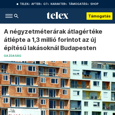
TELEX
AFTER
G7
KARAKTER
TÁMOGATÁS
SHOP
Támogatás
A négyzetméterárak átlagértéke
átlépte a 1,3 millió forintot az új
építésű lakásoknál Budapesten
GAZDASÁG