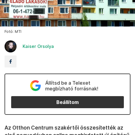
Fotó: MTI
Kaiser Orsolya
Állítsd be a Telexet
megbízható forrásnak!
Beállítom
Az Otthon Centrum szakértői összesítették az