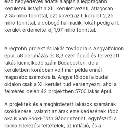
első negyedéves adatai alapján a legdrágább
kerületek listáját a XII. kerület vezeti, átlagosan
2,35 millió forinttal, ezt követi az I. kerület 2,25
millió forinttal, a dobogó harmadik fokát pedig a II.
kerület érdemelte ki, 1,97 millió forinttal.
A legtöbb projekt és lakás továbbra is Angyalföldön
épül, 58 beruházás és 8,3 ezer épülő és tervezett
lakás kiemelkedő szám Budapesten, de a
kerületben korábban volt már példa ennél
magasabb számokra is. Angyalfölddel a budai
oldalon csak a XI. kerület tud versenyezni, ahol a
felmérés idején 42 projektben 5700 lakás épül.
A projektek és a meghirdetett lakások számának
csökkenése, valamit az árak emelkedésének több
oka is van Soóki-Tóth Gábor szerint, egyrészről a
romló hitelezési feltételek, az infláció, és a