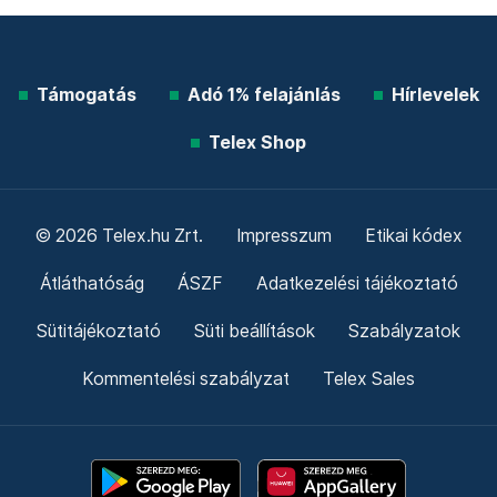
Támogatás
Adó 1% felajánlás
Hírlevelek
Telex Shop
© 2026 Telex.hu Zrt.
Impresszum
Etikai kódex
Átláthatóság
ÁSZF
Adatkezelési tájékoztató
Sütitájékoztató
Süti beállítások
Szabályzatok
Kommentelési szabályzat
Telex Sales