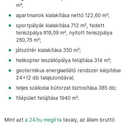
m²;
apartmanok kialakítása nettó 122,60 m²;
sportpályák kialakítása 712 m², fedett
teniszpálya 818,09 m², nyitott teniszpálya
260,76 m²;
játszótér kialakítása 350 m²;
helikopter leszállópálya felújítása 314 m²;
geotermikus energiaellátó rendszer kiépítése
24+12 db talajszondával;
teljes szállodai bútorzat biztosítása 385 db;
főépület felújítása 1940 m².
Mint azt
a 24.hu megírta
tavaly, az állam bruttó