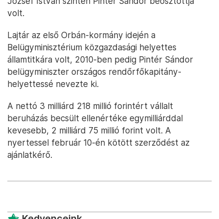
József István szintén Pintér Sándor beosztottja
volt.
Lajtár az első Orbán-kormány idején a
Belügyminisztérium közgazdasági helyettes
államtitkára volt, 2010-ben pedig Pintér Sándor
belügyminiszter országos rendőrfőkapitány-
helyettessé nevezte ki.
A nettó 3 milliárd 218 millió forintért vállalt
beruházás becsült ellenértéke egymilliárddal
kevesebb, 2 milliárd 75 millió forint volt. A
nyertessel február 10-én kötött szerződést az
ajánlatkérő.
Kedvenceink