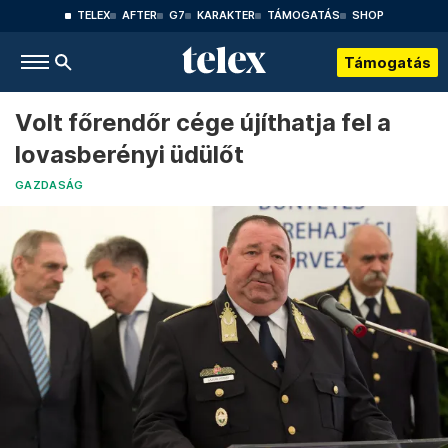
TELEX
AFTER
G7
KARAKTER
TÁMOGATÁS
SHOP
Támogatás
Volt főrendőr cége újíthatja fel a
lovasberényi üdülőt
GAZDASÁG