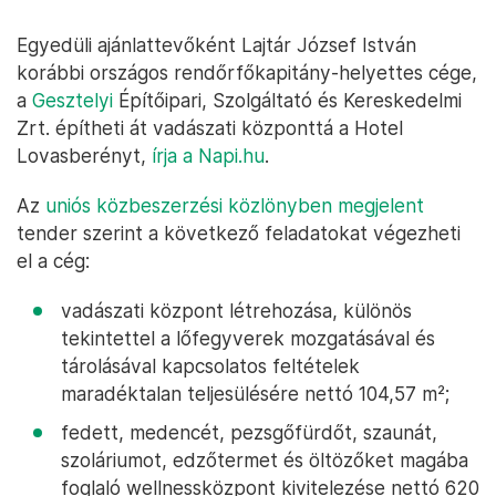
Egyedüli ajánlattevőként Lajtár József István
korábbi országos rendőrfőkapitány-helyettes cége,
a
Gesztelyi
Építőipari, Szolgáltató és Kereskedelmi
Zrt. építheti át vadászati központtá a Hotel
Lovasberényt,
írja a Napi.hu
.
Az
uniós közbeszerzési közlönyben megjelent
tender szerint a következő feladatokat végezheti
el a cég:
vadászati központ létrehozása, különös
tekintettel a lőfegyverek mozgatásával és
tárolásával kapcsolatos feltételek
maradéktalan teljesülésére nettó 104,57 m²;
fedett, medencét, pezsgőfürdőt, szaunát,
szoláriumot, edzőtermet és öltözőket magába
foglaló wellnessközpont kivitelezése nettó 620