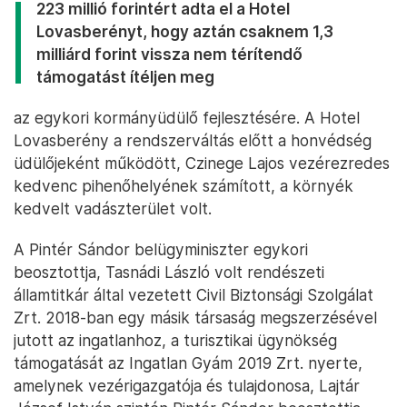
223 millió forintért adta el a Hotel
Lovasberényt, hogy aztán csaknem 1,3
milliárd forint vissza nem térítendő
támogatást ítéljen meg
az egykori kormányüdülő fejlesztésére. A Hotel
Lovasberény a rendszerváltás előtt a honvédség
üdülőjeként működött, Czinege Lajos vezérezredes
kedvenc pihenőhelyének számított, a környék
kedvelt vadászterület volt.
A Pintér Sándor belügyminiszter egykori
beosztottja, Tasnádi László volt rendészeti
államtitkár által vezetett Civil Biztonsági Szolgálat
Zrt. 2018-ban egy másik társaság megszerzésével
jutott az ingatlanhoz, a turisztikai ügynökség
támogatását az Ingatlan Gyám 2019 Zrt. nyerte,
amelynek vezérigazgatója és tulajdonosa, Lajtár