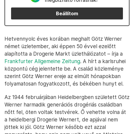
megbízható forrásnak!
Beállítom
Hetvennyolc éves korában meghalt Götz Werner
német üzletember, aki éppen 50 évvel ezelőtt
alapította a Drogerie Markt üzlethálózatot – írja a
Frankfurter Allgemeine Zeitung
. A hírt a karlsruhei
központú cég jelentette be. A család közleménye
szerint Götz Werner ereje az elmúlt hónapokban
folyamatosan fogyatkozott, és békében hunyt el.
Az 1944 februárjában Heidelbergben született Götz
Werner harmadik generációs drogériás családban
nőtt fel, öten voltak testvérek. Ő vehette volna át
a heidelbergi Drogerie Wernert, de apjával nem
jöttek ki jól. Götz Werner később ezt azzal