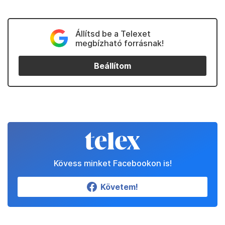
Állítsd be a Telexet
megbízható forrásnak!
Beállítom
Kövess minket Facebookon is!
Követem!