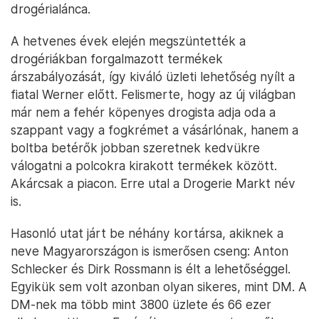
drogérialánca.
A hetvenes évek elején megszüntették a
drogériákban forgalmazott termékek
árszabályozását, így kiváló üzleti lehetőség nyílt a
fiatal Werner előtt. Felismerte, hogy az új világban
már nem a fehér köpenyes drogista adja oda a
szappant vagy a fogkrémet a vásárlónak, hanem a
boltba betérők jobban szeretnek kedvükre
válogatni a polcokra kirakott termékek között.
Akárcsak a piacon. Erre utal a Drogerie Markt név
is.
Hasonló utat járt be néhány kortársa, akiknek a
neve Magyarországon is ismerősen cseng: Anton
Schlecker és Dirk Rossmann is élt a lehetőséggel.
Egyikük sem volt azonban olyan sikeres, mint DM. A
DM-nek ma több mint 3800 üzlete és 66 ezer