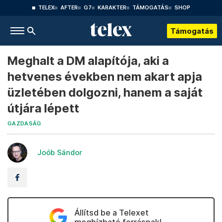
TELEX
AFTER
G7
KARAKTER
TÁMOGATÁS
SHOP
Támogatás
Meghalt a DM alapítója, aki a
hetvenes években nem akart apja
üzletében dolgozni, hanem a saját
útjára lépett
GAZDASÁG
Joób Sándor
Állítsd be a Telexet