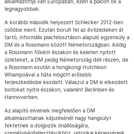
alkalmazottja van Európában, ezen a piacon ők a
legnagyobbak.
A korábbi második helyezett Schlecker 2012-ben
csődbe ment. Ezután borult fel az évtizedeken át
tartó, informális piacfelosztáson alapuló egyensúly a
DM és a Rossmann között Németországban. Addig
a Rossmann főként északon és keleten nyitott
üzleteket, a DM pedig Németország déli részén, de
a Rossmann ezután a hongkongi Hutchison
Whampoával a háta mögött erősebb
terjeszkedésbe kezdett. Válaszul a DM is elkezdett
boltokat nyitni északon, valamint Berlinben és
Hannoverben.
Az alapító elveinek megfelelően a DM
alkalmazottainak képzésénél nagy hangsúlyt
fektetnek a dolgozók önállóságára,
személyiségfejlesztésükhöz, retorikai képességeik