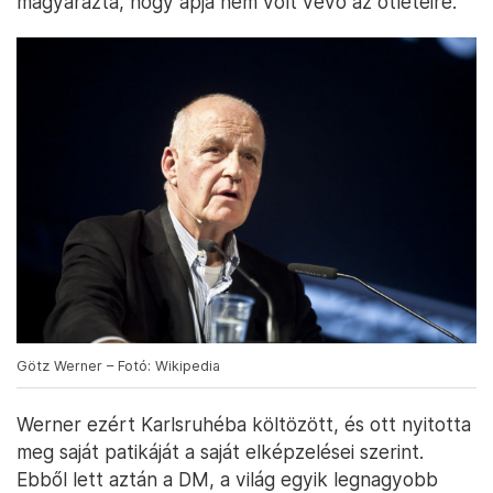
magyarázta, hogy apja nem volt vevő az ötleteire.
Götz Werner – Fotó: Wikipedia
Werner ezért Karlsruhéba költözött, és ott nyitotta
meg saját patikáját a saját elképzelései szerint.
Ebből lett aztán a DM, a világ egyik legnagyobb