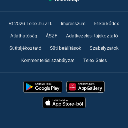
© 2026 Telex.hu Zrt.
Impresszum
Etikai kódex
Átláthatóság
ÁSZF
Adatkezelési tájékoztató
Sütitájékoztató
Süti beállítások
Szabályzatok
Kommentelési szabályzat
Telex Sales