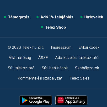
Támogatás
Adó 1% felajánlás
Hírlevelek
Telex Shop
© 2026 Telex.hu Zrt.
Impresszum
Etikai kódex
Átláthatóság
ÁSZF
Adatkezelési tájékoztató
Sütitájékoztató
Süti beállítások
Szabályzatok
Kommentelési szabályzat
Telex Sales