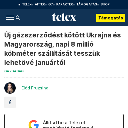
TELEX
AFTER
G7
KARAKTER
TÁMOGATÁS
SHOP
Támogatás
Új gázszerződést kötött Ukrajna és
Magyarország, napi 8 millió
köbméter szállítását tesszük
lehetővé januártól
GAZDASÁG
Előd Fruzsina
Állítsd be a Telexet