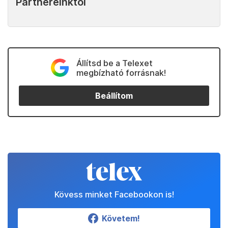
Partnereinktől
Állítsd be a Telexet
megbízható forrásnak!
Beállítom
Kövess minket Facebookon is!
Követem!