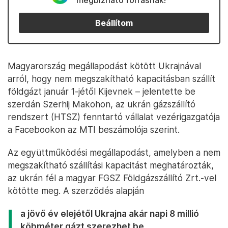
megbízható forrásnak!
Beállítom
Magyarország megállapodást kötött Ukrajnával
arról, hogy nem megszakítható kapacitásban szállít
földgázt január 1-jétől Kijevnek – jelentette be
szerdán Szerhij Makohon, az ukrán gázszállító
rendszert (HTSZ) fenntartó vállalat vezérigazgatója
a Facebookon az MTI beszámolója szerint.
Az együttműködési megállapodást, amelyben a nem
megszakítható szállítási kapacitást meghatározták,
az ukrán fél a magyar FGSZ Földgázszállító Zrt.-vel
kötötte meg. A szerződés alapján
a jövő év elejétől Ukrajna akár napi 8 millió
köbméter gázt szerezhet be