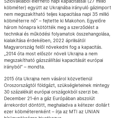
Szlovákiából elérhető napi kapacitással (27 millió
köbméter) együtt az Ukrajnába irányuló gázimport
nem megszakítható teljes kapacitása napi 35 millió
köbméterre nő” – fejtette ki Makohon. Egyelőre
három hónapra kötötték meg a szerződést a
technikai és működési folyamatok összehangolása,
kialakítása érdekében, 2022 áprilisától
Magyarország felől növekedni fog a kapacitás.
„2014 óta most először növeli Ukrajna a nem
megszakítható gázszállítási kapacitását európai
irányból” – mondta.
2015 óta Ukrajna nem vásárol közvetlenül
Oroszországtól földgázt, szükségleteinek mintegy
30 százalékát európai országokból szerzi be.
December 21-én a gáz Európában abszolút
árrekordot döntött, meghaladva a kétezer dollárt
ezer köbméterenként – írja az MTI az UNIAN