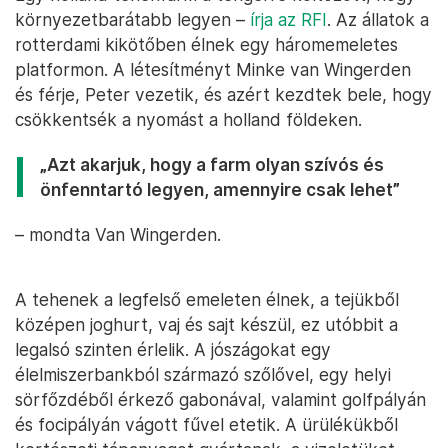
környezetbarátabb legyen –
írja az RFI
. Az állatok a
rotterdami kikötőben élnek egy háromemeletes
platformon. A létesítményt Minke van Wingerden
és férje, Peter vezetik, és azért kezdtek bele, hogy
csökkentsék a nyomást a holland földeken.
„Azt akarjuk, hogy a farm olyan szívós és
önfenntartó legyen, amennyire csak lehet”
– mondta Van Wingerden.
A tehenek a legfelső emeleten élnek, a tejükből
középen joghurt, vaj és sajt készül, ez utóbbit a
legalsó szinten érlelik. A jószágokat egy
élelmiszerbankból származó szőlővel, egy helyi
sörfőzdéből érkező gabonával, valamint golfpályán
és focipályán vágott fűvel etetik. A ürülékükből