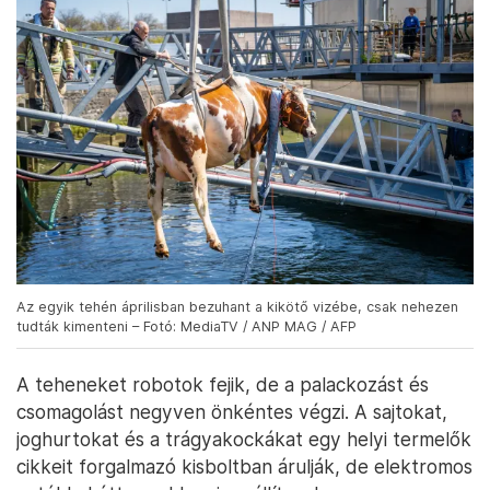
Az egyik tehén áprilisban bezuhant a kikötő vizébe, csak nehezen
tudták kimenteni – Fotó: MediaTV / ANP MAG / AFP
A teheneket robotok fejik, de a palackozást és
csomagolást negyven önkéntes végzi. A sajtokat,
joghurtokat és a trágyakockákat egy helyi termelők
cikkeit forgalmazó kisboltban árulják, de elektromos