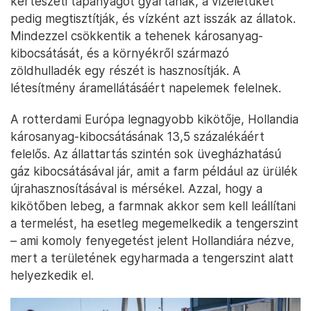
kertészeti tápanyagot gyártanak, a vizeletüket
pedig megtisztítják, és vízként azt isszák az állatok.
Mindezzel csökkentik a tehenek károsanyag-
kibocsátását, és a környékről származó
zöldhulladék egy részét is hasznosítják. A
létesítmény áramellátásáért napelemek felelnek.
A rotterdami Európa legnagyobb kikötője, Hollandia
károsanyag-kibocsátásának 13,5 százalékáért
felelős. Az állattartás szintén sok üvegházhatású
gáz kibocsátásával jár, amit a farm például az ürülék
újrahasznosításával is mérsékel. Azzal, hogy a
kikötőben lebeg, a farmnak akkor sem kell leállítani
a termelést, ha esetleg megemelkedik a tengerszint
– ami komoly fenyegetést jelent Hollandiára nézve,
mert a területének egyharmada a tengerszint alatt
helyezkedik el.