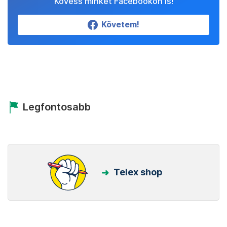
Kövess minket Facebookon is!
Követem!
Legfontosabb
Telex shop