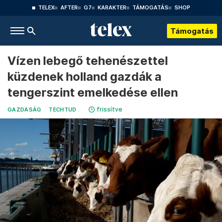
TELEX
AFTER
G7
KARAKTER
TÁMOGATÁS
SHOP
Támogatás
Vízen lebegő tehenészettel
küzdenek holland gazdák a
tengerszint emelkedése ellen
frissítve
GAZDASÁG
TECHTUD