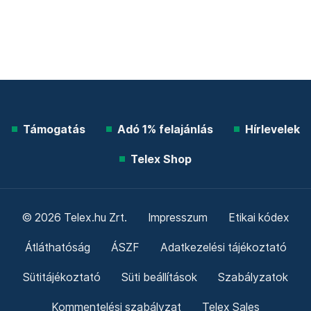
Támogatás
Adó 1% felajánlás
Hírlevelek
Telex Shop
© 2026 Telex.hu Zrt.
Impresszum
Etikai kódex
Átláthatóság
ÁSZF
Adatkezelési tájékoztató
Sütitájékoztató
Süti beállítások
Szabályzatok
Kommentelési szabályzat
Telex Sales