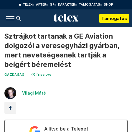
TELEX
AFTER
G7
KARAKTER
TÁMOGATÁS
SHOP
Támogatás
Sztrájkot tartanak a GE Aviation
dolgozói a veresegyházi gyárban,
mert nevetségesnek tartják a
beígért béremelést
frissítve
GAZDASÁG
Világi Máté
Állítsd be a Telexet