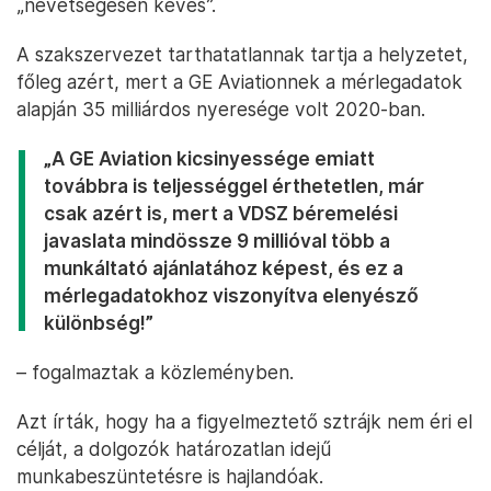
„nevetségesen kevés”.
A szakszervezet tarthatatlannak tartja a helyzetet,
főleg azért, mert a GE Aviationnek a mérlegadatok
alapján 35 milliárdos nyeresége volt 2020-ban.
„A GE Aviation kicsinyessége emiatt
továbbra is teljességgel érthetetlen, már
csak azért is, mert a VDSZ béremelési
javaslata mindössze 9 millióval több a
munkáltató ajánlatához képest, és ez a
mérlegadatokhoz viszonyítva elenyésző
különbség!”
– fogalmaztak a közleményben.
Azt írták, hogy ha a figyelmeztető sztrájk nem éri el
célját, a dolgozók határozatlan idejű
munkabeszüntetésre is hajlandóak.