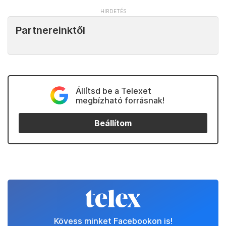
Partnereinktől
Állítsd be a Telexet
megbízható forrásnak!
Beállítom
Kövess minket Facebookon is!