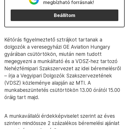
megbízható forrásnak!
Beállítom
Kétórás figyelmeztető sztrájkot tartanak a
dolgozók a veresegyházi GE Aviation Hungary
gyárában csütörtökön, miután nem tudott
megegyezni a munkáltató és a VDSZ-hez tartozó
Nehézfémipari Szakszervezet az idei béremelésről
– írja a Vegyipari Dolgozók Szakszervezetének
(VDSZ) közleménye alapján az MTI. A
munkabeszüntetés csütörtökön 13.00 órától 15.00
óráig tart majd.
A munkavállalói érdekképviselet szerint az éves
szinten mindössze 2 százalékos béremelési ajánlat