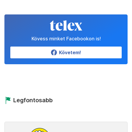
Kövess minket Facebookon is!
Követem!
Legfontosabb