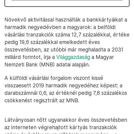
Növekvő aktivitással használták a bankkártyáikat a
harmadik negyedévben a magyarok: a belföldi
vásárlási tranzakciók száma 12,7 százalékkal, értéke
pedig 19,6 százalékkal emelkedett éves
összevetésben, az utóbbi már meghaladta a 2031
milliárd forintot, írja a
Világgazdaság
a Magyar
Nemzeti Bank (MNB) adatai alapján.
A külföldi vásárlási forgalom viszont kissé
visszaesett 2019 harmadik negyedéhez képest: a
darabszámnál 0,6, az értéknél pedig 7,8 százalékos
csökkenést regisztrált az MNB.
Látványosan nőtt ugyanakkor éves összevetésben
az interneten végrehajtott kártyás tranzakciók