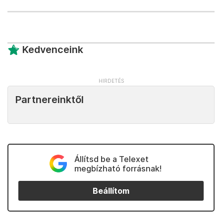
Kedvenceink
Partnereinktől
Állítsd be a Telexet
megbízható forrásnak!
Beállítom