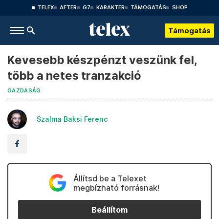
TELEX
AFTER
G7
KARAKTER
TÁMOGATÁS
SHOP
Támogatás
Kevesebb készpénzt veszünk fel,
több a netes tranzakció
GAZDASÁG
Szalma Baksi Ferenc
Állítsd be a Telexet
megbízható forrásnak!
Beállítom