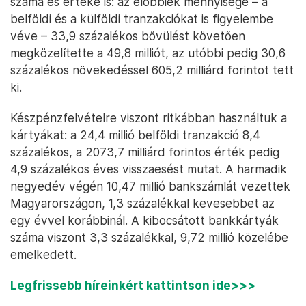
száma és értéke is: az előbbiek mennyisége – a
belföldi és a külföldi tranzakciókat is figyelembe
véve – 33,9 százalékos bővülést követően
megközelítette a 49,8 milliót, az utóbbi pedig 30,6
százalékos növekedéssel 605,2 milliárd forintot tett
ki.
Készpénzfelvételre viszont ritkábban használtuk a
kártyákat: a 24,4 millió belföldi tranzakció 8,4
százalékos, a 2073,7 milliárd forintos érték pedig
4,9 százalékos éves visszaesést mutat. A harmadik
negyedév végén 10,47 millió bankszámlát vezettek
Magyarországon, 1,3 százalékkal kevesebbet az
egy évvel korábbinál. A kibocsátott bankkártyák
száma viszont 3,3 százalékkal, 9,72 millió közelébe
emelkedett.
Legfrissebb híreinkért kattintson ide>>>