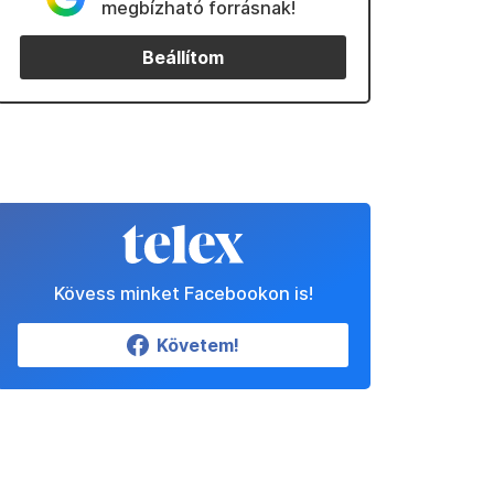
megbízható forrásnak!
Beállítom
Kövess minket Facebookon is!
Követem!