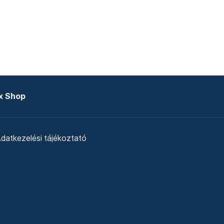
x Shop
datkezelési tájékoztató
zat
Telex Sales