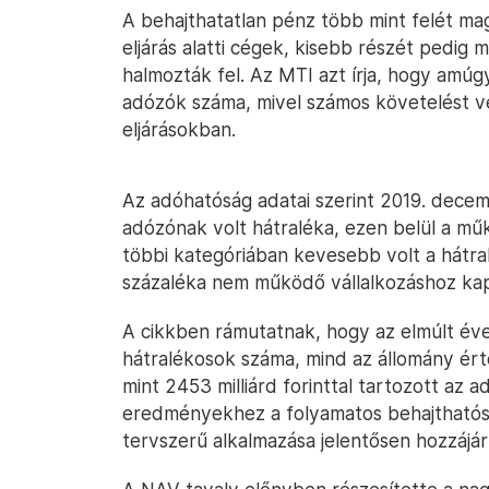
A behajthatatlan pénz több mint felét m
eljárás alatti cégek, kisebb részét pedi
halmozták fel. Az MTI azt írja, hogy amú
adózók száma, mivel számos követelést vé
eljárásokban.
Az adóhatóság adatai szerint 2019. decemb
adózónak volt hátraléka, ezen belül a m
többi kategóriában kevesebb volt a hátr
százaléka nem működő vállalkozáshoz kap
A cikkben rámutatnak, hogy az elmúlt év
hátralékosok száma, mind az állomány ért
mint 2453 milliárd forinttal tartozott az
eredményekhez a folyamatos behajthatóság
tervszerű alkalmazása jelentősen hozzájáru