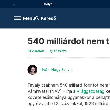
Ibolya
Menü
Kereső
540 milliárdot nem t
frissítve
GAZDASÁG
Iván-Nagy Szilvia
Tavaly csaknem 540 milliárd forintot nem
Vámhivatal (NAV) – írja a
Világgazdaság
ke
követelésállománya ugyanakkor a behajtha
egy év alatt 6,3 százalékkal, 1828 milliárd 