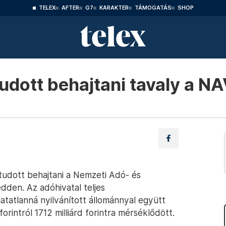
TELEX
AFTER
G7
KARAKTER
TÁMOGATÁS
SHOP
udott behajtani tavaly a N
 tudott behajtani a Nemzeti Adó- és
dden. Az adóhivatal teljes
tatlanná nyilvánított állománnyal együtt
forintról 1712 milliárd forintra mérséklődött.