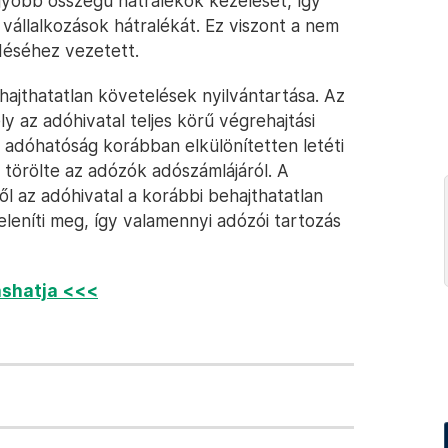
gyobb összegű hátralékok kezelését, így
vállalkozások hátralékát. Ez viszont a nem
éséhez vezetett.
hajthatatlan követelések nyilvántartása. Az
y az adóhivatal teljes körű végrehajtási
z adóhatóság korábban elkülönítetten letéti
n törölte az adózók adószámlájáról. A
ől az adóhivatal a korábbi behajthatatlan
eleníti meg, így valamennyi adózói tartozás
vashatja <<<