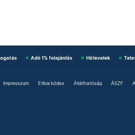
ogatás
Adó 1% felajánlás
Hírlevelek
Tele
Impresszum
Etikai kódex
Átláthatóság
ÁSZF
A
Süti beállítások
Szabályzatok
Kommentelési szabály