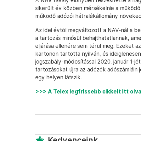
A NAV tavaly előnyben részesítette a na
sikerült év közben mérsékelnie a működő 
működő adózói hátralékállomány növeked
Az idei évtől megváltozott a NAV-nál a be
a tartozás minősül behajthatatlannak, amel
eljárása ellenére sem térül meg. Ezeket a
kartonon tartotta nyilván, és ideiglenese
jogszabály-módosítással 2020. január 1-jét
tartozásokat újra az adózók adószámláin j
egy helyen látszik.
>>> A Telex legfrissebb cikkeit itt ol
Kedvenceink