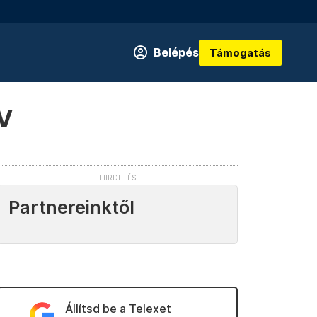
Belépés
Támogatás
AV
Partnereinktől
Állítsd be a Telexet