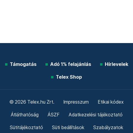
Támogatás
Adó 1% felajánlás
Hírlevelek
Telex Shop
© 2026 Telex.hu Zrt.
Impresszum
Etikai kódex
Átláthatóság
ÁSZF
Adatkezelési tájékoztató
Sütitájékoztató
Süti beállítások
Szabályzatok