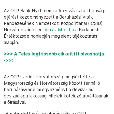
Az OTP Bank Nyrt. nemzetközi választottbírósági
eljárást kezdeményezett a Beruházási Viták
Rendezésének Nemzetközi Központjánál (ICSID)
Horvátország ellen,
írja az Mfor.hu
a Budapesti
Értéktőzsde honlapján megjelent tájékoztatás
alapján.
>>> A Telex legfrissebb cikkeit itt olvashatja
<<<
Az OTP szerint Horvátország megsértette a
Magyarország és Horvátország között fennálló
beruházásvédelmi egyezményt a deviza- és
devizaalapú lakossági hitelek kötelező átváltásának
előírásával.
„A választottbírósági eljárás célja az OTP