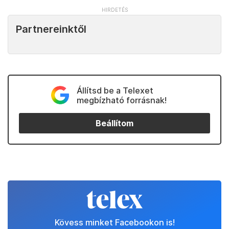
Partnereinktől
Állítsd be a Telexet
megbízható forrásnak!
Beállítom
Kövess minket Facebookon is!