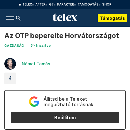
TELEX
AFTER
G7
KARAKTER
TÁMOGATÁS
SHOP
Támogatás
Az OTP beperelte Horvátországot
frissítve
GAZDASÁG
Német Tamás
Állítsd be a Telexet
megbízható forrásnak!
Beállítom