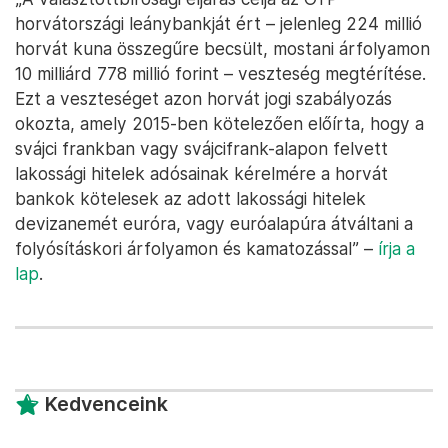
horvátországi leánybankját ért – jelenleg 224 millió
horvát kuna összegűre becsült, mostani árfolyamon
10 milliárd 778 millió forint – veszteség megtérítése.
Ezt a veszteséget azon horvát jogi szabályozás
okozta, amely 2015-ben kötelezően előírta, hogy a
svájci frankban vagy svájcifrank-alapon felvett
lakossági hitelek adósainak kérelmére a horvát
bankok kötelesek az adott lakossági hitelek
devizanemét euróra, vagy euróalapúra átváltani a
folyósításkori árfolyamon és kamatozással” –
írja a
lap
.
Kedvenceink