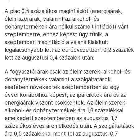
A piac 0,5 százalékos maginflációt (energiaárak,
élelmiszerárak, valamint az alkohol- és
dohánytermékek ára nélkül számolt inflációt) várt
szeptemberre, ehhez képest úgy tűnik, a
szeptemberi maginfláció a valaha kialakult
legalacsonyabb lett az euróövezetben: 0,2 százalék
lett az augusztusi 0,4 százalék után.
A fogyasztói árak csak az élelmiszerek, alkohol- és
dohánytermékek valamint a szolgáltatások
esetében növekedtek szeptemberben az egy
évvel korábbihoz képest, az iparcikkek ára és az
energiaárak viszont csökkentek. Az élelmiszerek,
alkohol- és dohánytermékek ára 1,8 százalékkal
emelkedett szeptemberben az augusztusi 1,7
százalékos éves áremelkedés után. A szolgáltatások
ára 0,5 százalékkal ment fel az augusztusi 0,7