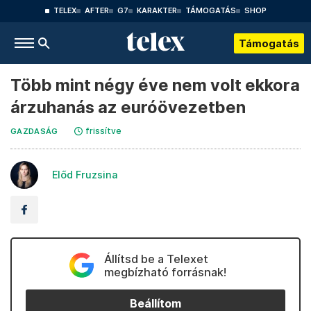
TELEX
AFTER
G7
KARAKTER
TÁMOGATÁS
SHOP
Támogatás
Több mint négy éve nem volt ekkora
árzuhanás az euróövezetben
frissítve
GAZDASÁG
Előd Fruzsina
Állítsd be a Telexet
megbízható forrásnak!
Beállítom