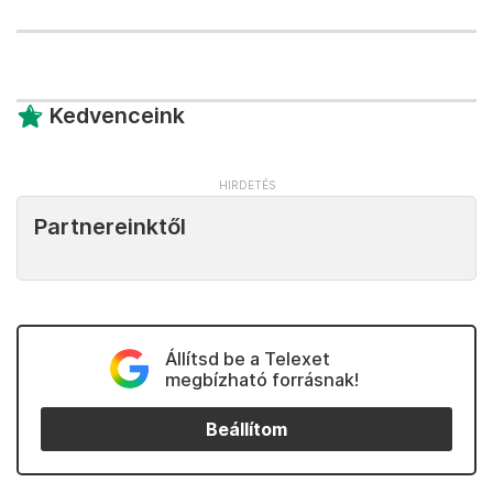
Kedvenceink
Partnereinktől
Állítsd be a Telexet
megbízható forrásnak!
Beállítom