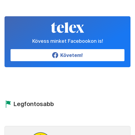
Kövess minket Facebookon is!
Követem!
Legfontosabb