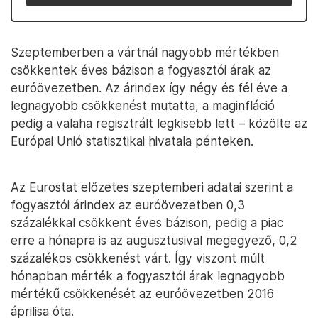
Szeptemberben a vártnál nagyobb mértékben
csökkentek éves bázison a fogyasztói árak az
euróövezetben. Az árindex így négy és fél éve a
legnagyobb csökkenést mutatta, a maginfláció
pedig a valaha regisztrált legkisebb lett – közölte az
Európai Unió statisztikai hivatala pénteken.
Az Eurostat előzetes szeptemberi adatai szerint a
fogyasztói árindex az euróövezetben 0,3
százalékkal csökkent éves bázison, pedig a piac
erre a hónapra is az augusztusival megegyező, 0,2
százalékos csökkenést várt. Így viszont múlt
hónapban mérték a fogyasztói árak legnagyobb
mértékű csökkenését az euróövezetben 2016
áprilisa óta.