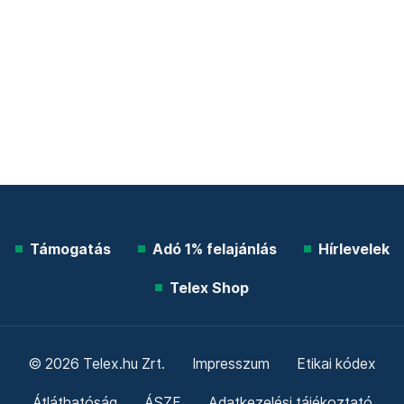
Támogatás
Adó 1% felajánlás
Hírlevelek
Telex Shop
© 2026 Telex.hu Zrt.
Impresszum
Etikai kódex
Átláthatóság
ÁSZF
Adatkezelési tájékoztató