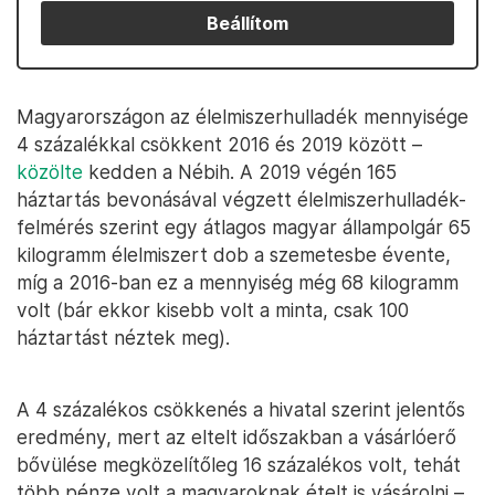
Beállítom
Magyarországon az élelmiszerhulladék mennyisége
4 százalékkal csökkent 2016 és 2019 között –
közölte
kedden a Nébih. A 2019 végén 165
háztartás bevonásával végzett élelmiszerhulladék-
felmérés szerint egy átlagos magyar állampolgár 65
kilogramm élelmiszert dob a szemetesbe évente,
míg a 2016-ban ez a mennyiség még 68 kilogramm
volt (bár ekkor kisebb volt a minta, csak 100
háztartást néztek meg).
A 4 százalékos csökkenés a hivatal szerint jelentős
eredmény, mert az eltelt időszakban a vásárlóerő
bővülése megközelítőleg 16 százalékos volt, tehát
több pénze volt a magyaroknak ételt is vásárolni –