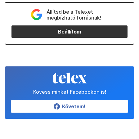
Állítsd be a Telexet
megbízható forrásnak!
Beállítom
Kövess minket Facebookon is!
Követem!