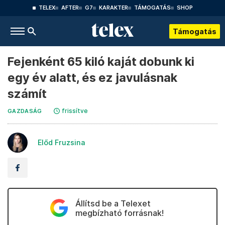
TELEX
AFTER
G7
KARAKTER
TÁMOGATÁS
SHOP
Támogatás
Fejenként 65 kiló kaját dobunk ki
egy év alatt, és ez javulásnak
számít
frissítve
GAZDASÁG
Előd Fruzsina
Állítsd be a Telexet
megbízható forrásnak!