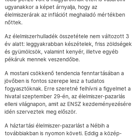
ugyanakkor a képet árnyalja, hogy az
élelmiszerárak az inflációt meghaladó mértékben
nőttek.
Az élelmiszerhulladék összetétele nem változott 3
év alatt: leggyakrabban készételek, friss zöldségek
és gyümölcsök, valamint kenyér, illetve egyéb
pékáruk mennek veszendőbe.
A mostani csökkenő tendencia fenntartásában a
jövőben is fontos szerepe lesz a tudatos
fogyasztóknak. Erre szeretné felhívni a figyelmet a
hivatal szeptember 29-én, az élelmiszer-pazarlás
elleni világnapon, amit az ENSZ kezdeményezésére
idén szerveztek meg először.
A háztartási élelmiszer-pazarlást a Nébih a
továbbiakban is nyomon követi. Eddig a közép-