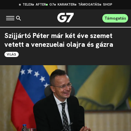
TELEX
AFTER
G7
KARAKTER
TÁMOGATÁS
SHOP
Támogatás
Szijjártó Péter már két éve szemet
vetett a venezuelai olajra és gázra
VILÁG