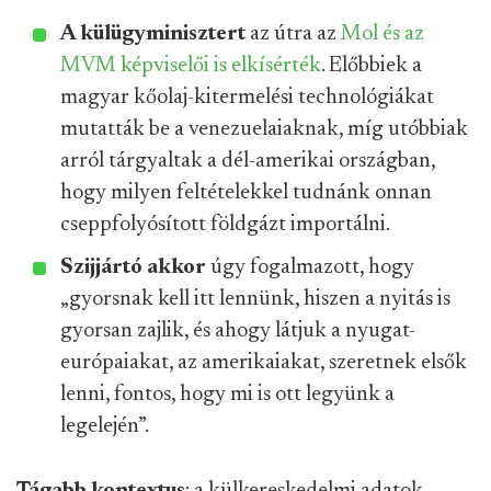
A külügyminisztert
az útra az
Mol és az
MVM képviselői is elkísérték
. Előbbiek a
magyar kőolaj-kitermelési technológiákat
mutatták be a venezuelaiaknak, míg utóbbiak
arról tárgyaltak a dél-amerikai országban,
hogy milyen feltételekkel tudnánk onnan
cseppfolyósított földgázt importálni.
Szijjártó akkor
úgy fogalmazott, hogy
„gyorsnak kell itt lennünk, hiszen a nyitás is
gyorsan zajlik, és ahogy látjuk a nyugat-
európaiakat, az amerikaiakat, szeretnek elsők
lenni, fontos, hogy mi is ott legyünk a
legelején”.