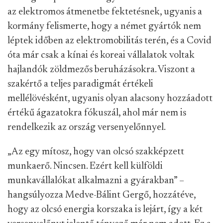
az elektromos átmenetbe fektetésnek, ugyanis a
kormány felismerte, hogy a német gyártók nem
léptek időben az elektromobilitás terén, és a Covid
óta már csak a kínai és koreai vállalatok voltak
hajlandók zöldmezős beruházásokra. Viszont a
szakértő a teljes paradigmát értékeli
mellélövésként, ugyanis olyan alacsony hozzáadott
értékű ágazatokra fókuszál, ahol már nem is
rendelkezik az ország versenyelőnnyel.
„Az egy mítosz, hogy van olcsó szakképzett
munkaerő. Nincsen. Ezért kell külföldi
munkavállalókat alkalmazni a gyárakban” –
hangsúlyozza Medve-Bálint Gergő, hozzátéve,
hogy az olcsó energia korszaka is lejárt, így a két