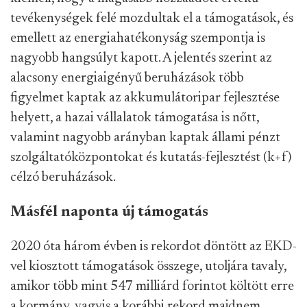
tevékenységek felé mozdultak el a támogatások, és
emellett az energiahatékonyság szempontja is
nagyobb hangsúlyt kapott. A jelentés szerint az
alacsony energiaigényű beruházások több
figyelmet kaptak az akkumulátoripar fejlesztése
helyett, a hazai vállalatok támogatása is nőtt,
valamint nagyobb arányban kaptak állami pénzt
szolgáltatóközpontokat és kutatás-fejlesztést (k+f)
célzó beruházások.
Másfél naponta új támogatás
2020 óta három évben is rekordot döntött az EKD-
vel kiosztott támogatások összege, utoljára tavaly,
amikor több mint 547 milliárd forintot költött erre
a kormány, vagyis a korábbi rekord majdnem