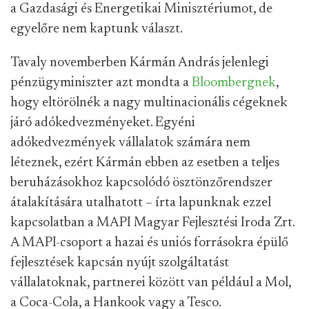
a Gazdasági és Energetikai Minisztériumot, de
egyelőre nem kaptunk választ.
Tavaly novemberben Kármán András jelenlegi
pénzügyminiszter azt mondta a
Bloombergnek
,
hogy eltörölnék a nagy multinacionális cégeknek
járó adókedvezményeket. Egyéni
adókedvezmények vállalatok számára nem
léteznek, ezért Kármán ebben az esetben a teljes
beruházásokhoz kapcsolódó ösztönzőrendszer
átalakítására utalhatott – írta lapunknak ezzel
kapcsolatban a MAPI Magyar Fejlesztési Iroda Zrt.
A MAPI-csoport a hazai és uniós forrásokra épülő
fejlesztések kapcsán nyújt szolgáltatást
vállalatoknak, partnerei között van például a Mol,
a Coca-Cola, a Hankook vagy a Tesco.