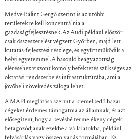
Medve-Bálint Gergő szerint is az utóbbi
területekre kell koncentrálnia a
gazdaságfejlesztésnek. Az Audi például először
csak összeszerelést végzett Győrben, majd lett
kutatás-fejlesztési részlege, és együttműködik a
helyi egyetemmel. A hasonló beágyazottság
eléréséhez viszont komoly befektetés szükséges az
oktatási rendszerbe és infrastruktúrába, ami a
jövőbeli növekedés záloga lehet.
A MAPI meglátása szerint a kiemelkedő hazai
cégeket érdemes támogatnia az államnak, és azt
elősegíteni, hogy a kevésbé termelékeny cégek
betagozódjanak ezekbe a vállalatokba, például
felvásárlás vagy összeolvadás formájában. Ez