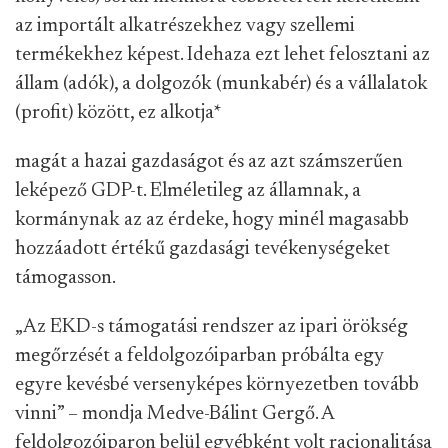
az importált alkatrészekhez vagy szellemi
termékekhez képest. Idehaza ezt lehet felosztani az
állam (adók), a dolgozók (munkabér) és a vállalatok
(profit) között, ez alkotja
*
magát a hazai gazdaságot és az azt számszerűen
leképező GDP-t. Elméletileg az államnak, a
kormánynak az az érdeke, hogy minél magasabb
hozzáadott értékű gazdasági tevékenységeket
támogasson.
„Az EKD-s támogatási rendszer az ipari örökség
megőrzését a feldolgozóiparban próbálta egy
egyre kevésbé versenyképes környezetben tovább
vinni” – mondja Medve-Bálint Gergő. A
feldolgozóiparon belül egyébként volt racionalitása