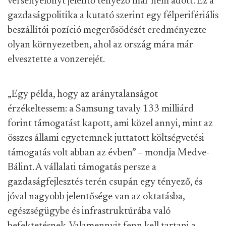
versenyelőnyt jelentő tényező már nem adott. Ez a
gazdaságpolitika a kutató szerint egy félperifériális
beszállítói pozíció megerősödését eredményezte
olyan környezetben, ahol az ország mára már
elvesztette a vonzerejét.
„Egy példa, hogy az aránytalanságot
érzékeltessem: a Samsung tavaly 133 milliárd
forint támogatást kapott, ami közel annyi, mint az
összes állami egyetemnek juttatott költségvetési
támogatás volt abban az évben” – mondja Medve-
Bálint. A vállalati támogatás persze a
gazdaságfejlesztés terén csupán egy tényező, és
jóval nagyobb jelentősége van az oktatásba,
egészségügybe és infrastruktúrába való