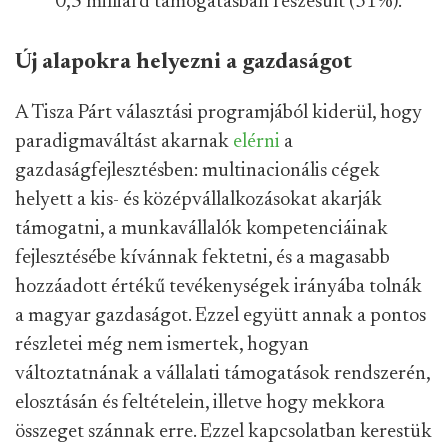
0,5 milliárd támogatásban részesült (31%).
Új alapokra helyezni a gazdaságot
A Tisza Párt választási programjából kiderül, hogy
paradigmaváltást akarnak
elérni
a
gazdaságfejlesztésben: multinacionális cégek
helyett a kis- és középvállalkozásokat akarják
támogatni, a munkavállalók kompetenciáinak
fejlesztésébe kívánnak fektetni, és a magasabb
hozzáadott értékű tevékenységek irányába tolnák
a magyar gazdaságot. Ezzel együtt annak a pontos
részletei még nem ismertek, hogyan
változtatnának a vállalati támogatások rendszerén,
elosztásán és feltételein, illetve hogy mekkora
összeget szánnak erre. Ezzel kapcsolatban kerestük