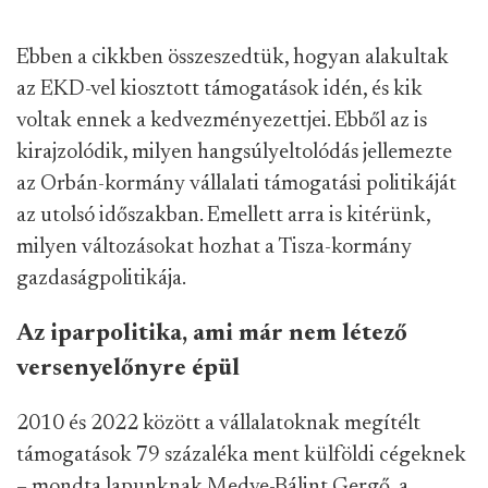
Ebben a cikkben összeszedtük, hogyan alakultak
az EKD-vel kiosztott támogatások idén, és kik
voltak ennek a kedvezményezettjei. Ebből az is
kirajzolódik, milyen hangsúlyeltolódás jellemezte
az Orbán-kormány vállalati támogatási politikáját
az utolsó időszakban. Emellett arra is kitérünk,
milyen változásokat hozhat a Tisza-kormány
gazdaságpolitikája.
Az iparpolitika, ami már nem létező
versenyelőnyre épül
2010 és 2022 között a vállalatoknak megítélt
támogatások 79 százaléka ment külföldi cégeknek
– mondta lapunknak Medve-Bálint Gergő, a