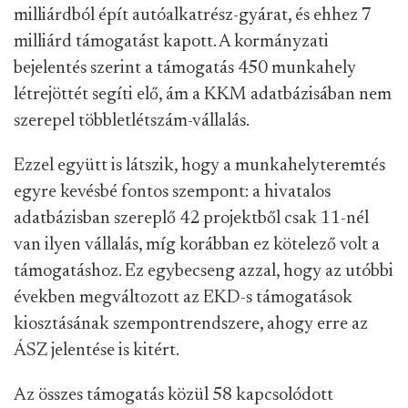
milliárdból épít autóalkatrész-gyárat, és ehhez 7
milliárd támogatást kapott. A kormányzati
bejelentés szerint a támogatás 450 munkahely
létrejöttét segíti elő, ám a KKM adatbázisában nem
szerepel többletlétszám-vállalás.
Ezzel együtt is látszik, hogy a munkahelyteremtés
egyre kevésbé fontos szempont: a hivatalos
adatbázisban szereplő 42 projektből csak 11-nél
van ilyen vállalás, míg korábban ez kötelező volt a
támogatáshoz. Ez egybecseng azzal, hogy az utóbbi
években megváltozott az EKD-s támogatások
kiosztásának szempontrendszere, ahogy erre az
ÁSZ jelentése is kitért.
Az összes támogatás közül 58 kapcsolódott