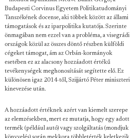
Budapesti Corvinus Egyetem Politikatudományi
Tanszékének docense, aki többek között az állami
támogatások és az iparpolitika kutatója. Szerinte
önmagában nem ezzel van a probléma, a visegrádi
országok közül az összes döntő részben külföldi
cégeket támogat, ám az Orbán-kormányok
esetében ez az alacsony hozzáadott értékű
tevékenységek meghonosítását segítette elő. Ez
különösen igaz 2014-től, Szijjártó Péter miniszteri
kinevezése után.
A hozzáadott értéknek azért van kiemelt szerepe
az elemzésekben, mert ez mutatja, hogy egy adott
termék (például autó) vagy szolgáltatás (mondjuk
könyvelés) során mekkora többletérték keletkezik