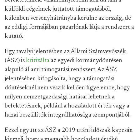
befektetésnek. Valamennyit fenn kell tartani a
külföldi cégeknek juttatott támogatásból,
különben versenyhátrányba kerülne az ország, de
az eddigi formájában pazarlónak látja a rendszert a
kutató.
Egy tavalyi jelentésben az Állami Számvevőszék
(ÁSZ) is
kritizálta
az egyedi kormánydöntésen
alapuló állami támogatási rendszert. Az ÁSZ
jelentésében kifogásolta, hogy a támogatási
döntéseknél nem veszik kellően figyelembe, hogy
milyen nemzetgazdasági hatásai lehetnek a
befektetésnek, például a hozzáadott érték vagy a
hazai beszállítók integrálhatósága szempontjából.
Ezzel együtt az ÁSZ a 2019 utáni időszak kapcsán
kiemeli, hogy a magasabb hozzáadott értékű