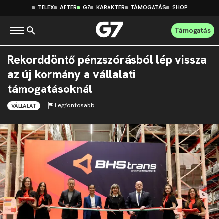
TELEX
AFTER
G7
KARAKTER
TÁMOGATÁS
SHOP
Támogatás
Rekorddöntő pénzszórásból lép vissza
az új kormány a vállalati
támogatásoknál
Legfontosabb
VÁLLALAT