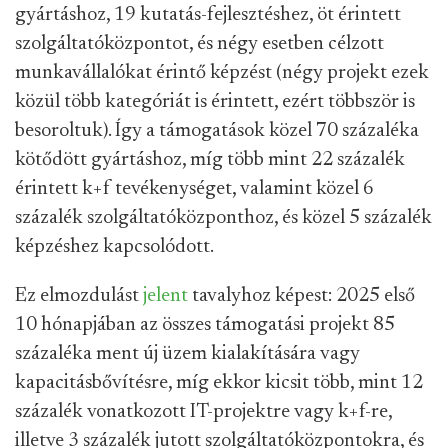
gyártáshoz, 19 kutatás-fejlesztéshez, öt érintett
szolgáltatóközpontot, és négy esetben célzott
munkavállalókat érintő képzést (négy projekt ezek
közül több kategóriát is érintett, ezért többször is
besoroltuk). Így a támogatások közel 70 százaléka
kötődött gyártáshoz, míg több mint 22 százalék
érintett k+f tevékenységet, valamint közel 6
százalék szolgáltatóközponthoz, és közel 5 százalék
képzéshez kapcsolódott.
Ez elmozdulást
jelent
tavalyhoz képest: 2025 első
10 hónapjában az összes támogatási projekt 85
százaléka ment új üzem kialakítására vagy
kapacitásbővítésre, míg ekkor kicsit több, mint 12
százalék vonatkozott IT-projektre vagy k+f-re,
illetve 3 százalék jutott szolgáltatóközpontokra, és