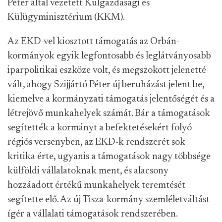
Péter által vezetett Külgazdasági és
Külügyminisztérium (KKM).
Az EKD-vel kiosztott támogatás az Orbán-
kormányok egyik legfontosabb és leglátványosabb
iparpolitikai eszköze volt, és megszokott jelenetté
vált, ahogy Szijjártó Péter új beruházást jelent be,
kiemelve a kormányzati támogatás jelentőségét és a
létrejövő munkahelyek számát. Bár a támogatások
segítették a kormányt a befektetésekért folyó
régiós versenyben, az EKD-k rendszerét sok
kritika érte, ugyanis a támogatások nagy többsége
külföldi vállalatoknak ment, és alacsony
hozzáadott értékű munkahelyek teremtését
segítette elő. Az új Tisza-kormány szemléletváltást
ígér a vállalati támogatások rendszerében.