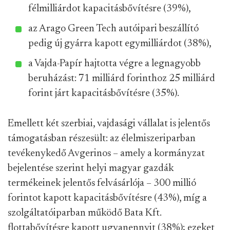
félmilliárdot kapacitásbővítésre (39%),
az Arago Green Tech autóipari beszállító
pedig új gyárra kapott egymilliárdot (38%),
a Vajda-Papír hajtotta végre a legnagyobb
beruházást: 71 milliárd forinthoz 25 milliárd
forint járt kapacitásbővítésre (35%).
Emellett két szerbiai, vajdasági vállalat is jelentős
támogatásban részesült: az élelmiszeriparban
tevékenykedő Avgerinos – amely a kormányzat
bejelentése szerint helyi magyar gazdák
termékeinek jelentős felvásárlója – 300 millió
forintot kapott kapacitásbővítésre (43%), míg a
szolgáltatóiparban működő Bata Kft.
flottabővítésre kapott ugyanennyit (38%); ezeket