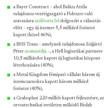
a Bayer Construct – ahol Balázs Attila
tulajdonos-vezérigazgató a Fideszre való
szavazásra
szólította fel
dolgozóit a választás
előtt – egy új üzemre 5,5 milliárd forintot
kapott (közel 46%),
a BHS Trans – amelynek tulajdonosa Szijjártó
Péter
szomszédja
–, a Hell logisztikai partnere
10,5 milliárdot kapott új logisztikai központ
létrehozására (40%),
a Metal Kingdom fémipari vállalat három új
üzemcsarnokra kapott három milliárd
forintot (40%),
a Graboplast 220 milliót kapott fejlesztésre, az
orvostechnikai területen működő Biolab