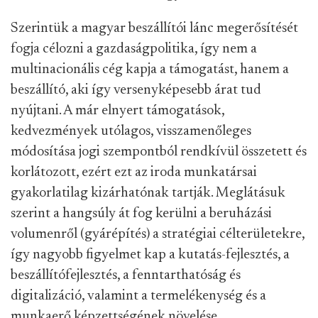
Szerintük a magyar beszállítói lánc megerősítését
fogja célozni a gazdaságpolitika, így nem a
multinacionális cég kapja a támogatást, hanem a
beszállító, aki így versenyképesebb árat tud
nyújtani. A már elnyert támogatások,
kedvezmények utólagos, visszamenőleges
módosítása jogi szempontból rendkívül összetett és
korlátozott, ezért ezt az iroda munkatársai
gyakorlatilag kizárhatónak tartják. Meglátásuk
szerint a hangsúly át fog kerülni a beruházási
volumenről (gyárépítés) a stratégiai célterületekre,
így nagyobb figyelmet kap a kutatás-fejlesztés, a
beszállítófejlesztés, a fenntarthatóság és
digitalizáció, valamint a termelékenység és a
munkaerő képzettségének növelése.