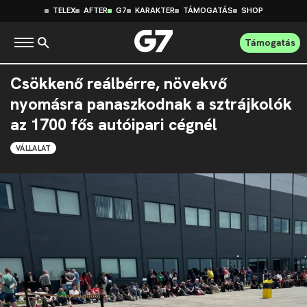
TELEX
AFTER
G7
KARAKTER
TÁMOGATÁS
SHOP
Támogatás
Csökkenő reálbérre, növekvő
nyomásra panaszkodnak a sztrájkolók
az 1700 fős autóipari cégnél
VÁLLALAT