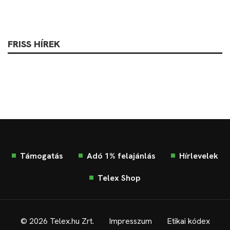
FRISS HÍREK
Támogatás
Adó 1% felajánlás
Hírlevelek
Telex Shop
© 2026 Telex.hu Zrt.
Impresszum
Etikai kódex