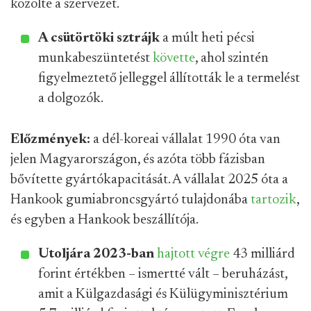
közölte a szervezet.
A csütörtöki sztrájk
a múlt heti pécsi
munkabeszüntetést
követte
, ahol szintén
figyelmeztető jelleggel állították le a termelést
a dolgozók.
Előzmények:
a dél-koreai vállalat 1990 óta van
jelen Magyarországon, és azóta több fázisban
bővítette gyártókapacitását. A vállalat 2025 óta a
Hankook gumiabroncsgyártó tulajdonába
tartozik
,
és egyben a Hankook beszállítója.
Utoljára 2023-ban
hajtott végre
43 milliárd
forint értékben – ismertté vált – beruházást,
amit a Külgazdasági és Külügyminisztérium