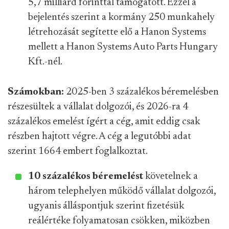
5,7 milliárd forinttal támogatott. Ezzel a
bejelentés szerint a kormány 250 munkahely
létrehozását segítette elő a Hanon Systems
mellett a Hanon Systems Auto Parts Hungary
Kft.-nél.
Számokban:
2025-ben 3 százalékos béremelésben
részesültek a vállalat dolgozói, és 2026-ra 4
százalékos emelést ígért a cég, amit eddig csak
részben hajtott végre. A cég a legutóbbi adat
szerint 1664 embert foglalkoztat.
10 százalékos béremelést
követelnek a
három telephelyen működő vállalat dolgozói,
ugyanis álláspontjuk szerint fizetésük
reálértéke folyamatosan csökken, miközben