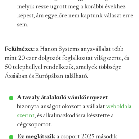
melyik része ugrott meg a korábbi évekhez
képest, ám egyelőre nem kaptunk választ erre
sem.
Felülnézet:
a Hanon Systems anyavállalat több
mint 20 ezer dolgozót foglalkoztat világszerte, és
50 telephellyel rendelkezik, amelyek többsége
Ázsiában és Európában található.
A tavaly átalakuló vámkörnyezet
bizonytalanságot okozott a vállalat
weboldala
szerint
, és alkalmazkodásra késztette a
cégcsoportot.
Ez meglátszik
a csoport 2025 második