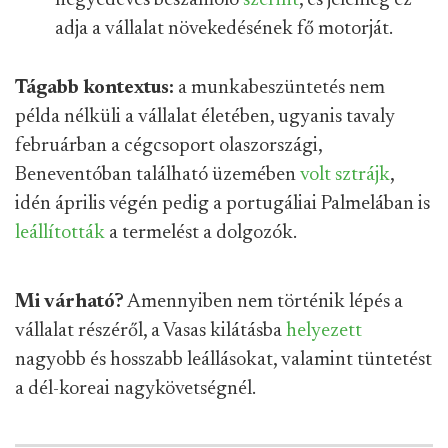
negyedéves beszámoló
szerint
, és jelenleg ez
adja a vállalat növekedésének fő motorját.
Tágabb kontextus:
a munkabeszüntetés nem
példa nélküli a vállalat életében, ugyanis tavaly
februárban a cégcsoport olaszországi,
Beneventóban található üzemében
volt sztrájk
,
idén április végén pedig a portugáliai Palmelában is
leállították
a termelést a dolgozók.
Mi várható?
Amennyiben nem történik lépés a
vállalat részéről, a Vasas kilátásba
helyezett
nagyobb és hosszabb leállásokat, valamint tüntetést
a dél-koreai nagykövetségnél.