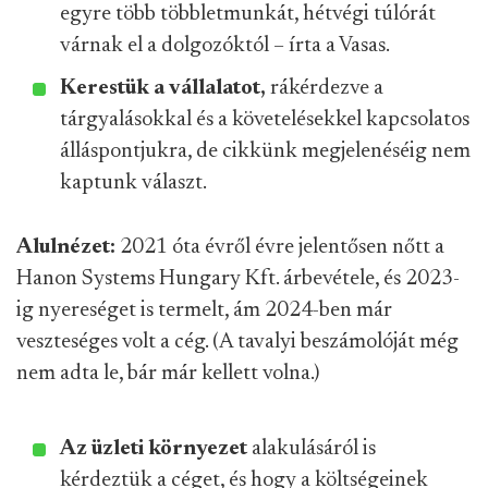
egyre több többletmunkát, hétvégi túlórát
várnak el a dolgozóktól – írta a Vasas.
Kerestük a vállalatot,
rákérdezve a
tárgyalásokkal és a követelésekkel kapcsolatos
álláspontjukra, de cikkünk megjelenéséig nem
kaptunk választ.
Alulnézet:
2021 óta évről évre jelentősen nőtt a
Hanon Systems Hungary Kft. árbevétele, és 2023-
ig nyereséget is termelt, ám 2024-ben már
veszteséges volt a cég. (A tavalyi beszámolóját még
nem adta le, bár már kellett volna.)
Az üzleti környezet
alakulásáról is
kérdeztük a céget, és hogy a költségeinek