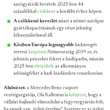
autógyártók bevétele 2025-ben 44
százalékkal
csökkent
a korábbi évhez képest.
A csökkenő kereslet
miatt a német autóipar
gyártókapacitásának egy része jelenleg
kihasználatlanul áll.
Közben Európa legnagyobb
hadseregét
tervezi
kiépíteni
Németország 2039-re, és
jelentős pénzeket fektet a hadiiparba, miután
2025-ben
eltörölték
az alkotmányos
adósságféket a hadi kiadásokra vonatkozóan.
Alulnézet:
a Mercedes-Benz-csoport
vezérigazgatója, Ola Kallenius is
kifejezte
, hogy a
vállalat hajlandó elmozdulni a fegyvergyártás felé,
ha ennek van „üzleti értelme”. Szerinte ez az üzleti