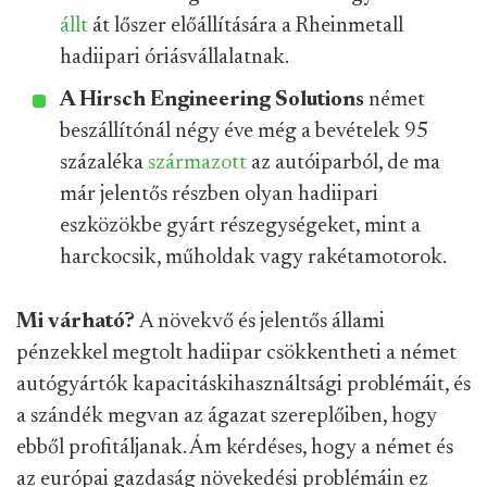
állt
át lőszer előállítására a Rheinmetall
hadiipari óriásvállalatnak.
A Hirsch Engineering Solutions
német
beszállítónál négy éve még a bevételek 95
százaléka
származott
az autóiparból, de ma
már jelentős részben olyan hadiipari
eszközökbe gyárt részegységeket, mint a
harckocsik, műholdak vagy rakétamotorok.
Mi várható?
A növekvő és jelentős állami
pénzekkel megtolt hadiipar csökkentheti a német
autógyártók kapacitáskihasználtsági problémáit, és
a szándék megvan az ágazat szereplőiben, hogy
ebből profitáljanak. Ám kérdéses, hogy a német és
az európai gazdaság növekedési problémáin ez