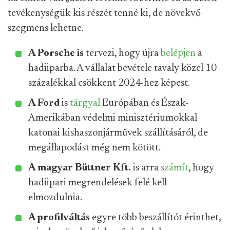
tevékenységük kis részét tenné ki, de növekvő
szegmens lehetne.
A Porsche is
tervezi, hogy újra
belépjen
a
hadiiparba. A vállalat bevétele tavaly közel 10
százalékkal csökkent 2024-hez képest.
A Ford
is
tárgyal
Európában és Észak-
Amerikában védelmi minisztériumokkal
katonai kishaszonjárművek szállításáról, de
megállapodást még nem kötött.
A magyar Büttner Kft.
is arra
számít
, hogy
hadiipari megrendelések felé kell
elmozdulnia.
A profilváltás
egyre több beszállítót érinthet,