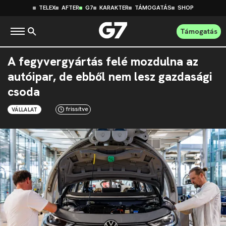
TELEX
AFTER
G7
KARAKTER
TÁMOGATÁS
SHOP
Támogatás
A fegyvergyártás felé mozdulna az
autóipar, de ebből nem lesz gazdasági
csoda
frissítve
VÁLLALAT