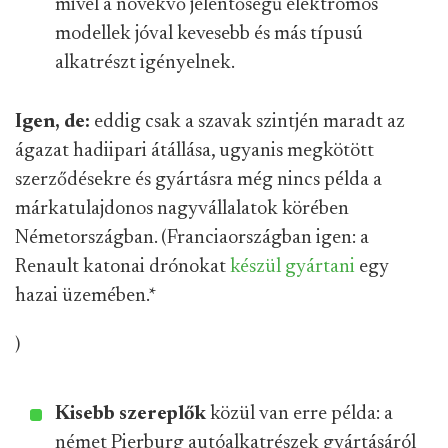
mivel a növekvő jelentőségű elektromos
modellek jóval kevesebb és más típusú
alkatrészt igényelnek.
Igen, de:
eddig csak a szavak szintjén maradt az
ágazat hadiipari átállása, ugyanis megkötött
szerződésekre és gyártásra még nincs példa a
márkatulajdonos nagyvállalatok körében
Németországban. (Franciaországban igen: a
Renault katonai drónokat
készül gyártani
egy
hazai üzemében.
*
)
Kisebb szereplők
közül van erre példa: a
német Pierburg autóalkatrészek gyártásáról