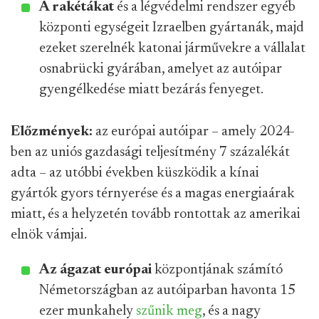
A rakétákat
és a légvédelmi rendszer egyéb
központi egységeit Izraelben gyártanák, majd
ezeket szerelnék katonai járművekre a vállalat
osnabrücki gyárában, amelyet az autóipar
gyengélkedése miatt bezárás fenyeget.
Előzmények:
az európai autóipar – amely 2024-
ben az uniós gazdasági teljesítmény 7 százalékát
adta – az utóbbi években küszködik a kínai
gyártók gyors térnyerése és a magas energiaárak
miatt, és a helyzetén tovább rontottak az amerikai
elnök vámjai.
Az ágazat európai
központjának számító
Németországban az autóiparban havonta 15
ezer munkahely
szűnik meg
, és a nagy