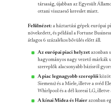
társaság, újabban az Egyesült Állam
ottani visszaeső kereslet miatt.
Felülnézet:
a háztartási gépek európai 
növekedett, és például a Fortune Busines
átlagos 6 százalékos bővülés előtt áll.
Az európai piaci helyzet
azonban s
hagyományos nagy vezető márkák ugy
szereplők alacsonyabb bázisról gyo
A piac legnagyobb szereplői
közöt
Siemens) és a Miele, illetve a svéd E
Whirlpool és a dél-koreai LG, illetv
A kínai Midea és Haier
azonban eg