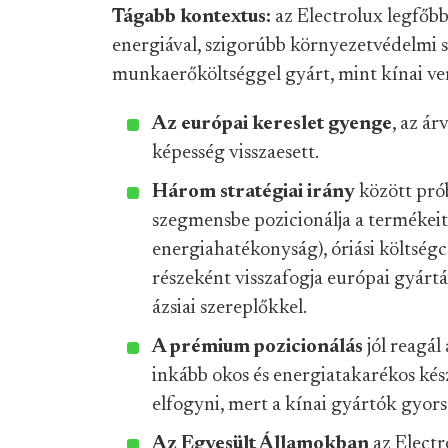
Tágabb kontextus:
az Electrolux legfőb
energiával, szigorúbb környezetvédelmi 
munkaerőköltséggel gyárt, mint kínai ve
Az európai kereslet gyenge
, az á
képesség visszaesett.
Három stratégiai irány
között pró
szegmensbe pozicionálja a termékeit
energiahatékonyság), óriási költség
részeként visszafogja európai gyártás
ázsiai szereplőkkel.
A prémium pozicionálás
jól reagál
inkább okos és energiatakarékos kés
elfogyni, mert a kínai gyártók gyor
Az Egyesült Államokban
az Electr