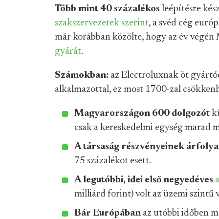
Több mint 40 százalékos
leépítésre kés
szakszervezetek szerint
, a svéd cég európ
már korábban közölte, hogy az év végén
gyárát
.
Számokban:
az Electroluxnak öt gyárt
alkalmazottal, ez most 1700-zal csökkenh
Magyarországon 600 dolgozót
k
csak a kereskedelmi egység marad m
A társaság részvényeinek árfoly
75 százalékot esett.
A legutóbbi, idei első negyedéves
milliárd forint) volt az üzemi szintű
Bár Európában
az utóbbi időben m