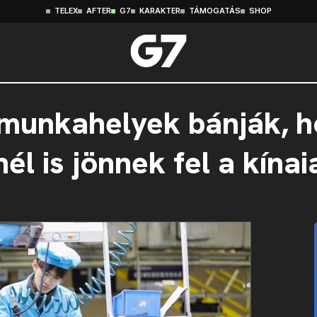
TELEX
AFTER
G7
KARAKTER
TÁMOGATÁS
SHOP
 munkahelyek bánják, h
él is jönnek fel a kínai