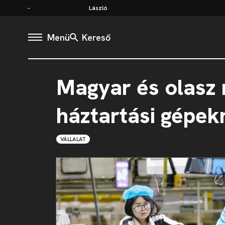
László
Menü
Kereső
Magyar és olasz
háztartási gépekn
VÁLLALAT