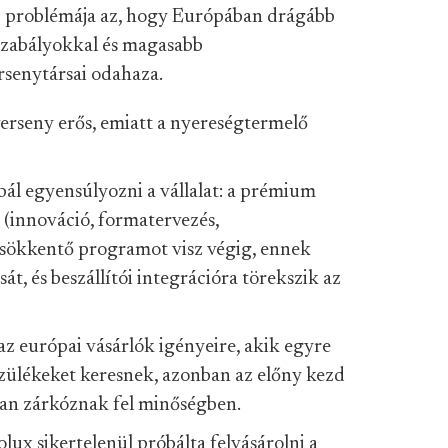
b problémája az, hogy Európában drágább
szabályokkal és magasabb
rsenytársai odahaza.
rverseny erős, emiatt a nyereségtermelő
bál egyensúlyozni a vállalat: a prémium
 (innováció, formatervezés,
csökkentő programot visz végig, ennek
át, és beszállítói integrációra törekszik az
 az európai vásárlók igényeire, akik egyre
zülékeket keresnek, azonban az előny kezd
san zárkóznak fel minőségben.
olux sikertelenül próbálta felvásárolni a