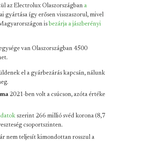
zül az Electrolux Olaszországban
a
ai gyártása így erősen visszaszorul, mivel
 Magyarországon is
bezárja a jászberényi
óegysége van Olaszországban 4500
et.
üldenek el a gyárbezárás kapcsán, nálunk
eg.
ama
2021-ben volt a csúcson, azóta értéke
adatok
szerint 266 millió svéd korona (8,7
 veszteség csoportszinten.
ár nem teljesít kimondottan rosszul a