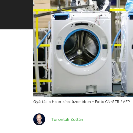
Gyártás a Haier kínai üzemében – Fotó: CN-STR / AFP
Torontáli Zoltán