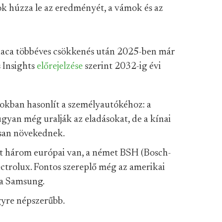
ok húzza le az eredményét, a vámok és az
piaca többéves csökkenés után 2025-ben már
s Insights
előrejelzése
szerint 2032-ig évi
okban hasonlít a személyautókéhoz: a
an még uralják az eladásokat, de a kínai
rsan növekednek.
t három európai van, a német BSH (Bosch-
lectrolux. Fontos szereplő még az amerikai
e a Samsung.
yre népszerűbb.