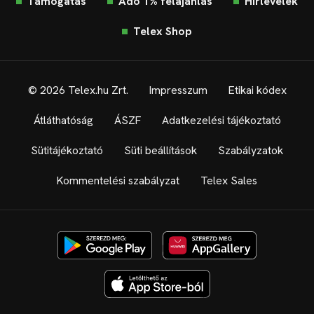
Támogatás
Adó 1% felajánlás
Hírlevelek
Telex Shop
© 2026 Telex.hu Zrt.
Impresszum
Etikai kódex
Átláthatóság
ÁSZF
Adatkezelési tájékoztató
Sütitájékoztató
Süti beállítások
Szabályzatok
Kommentelési szabályzat
Telex Sales