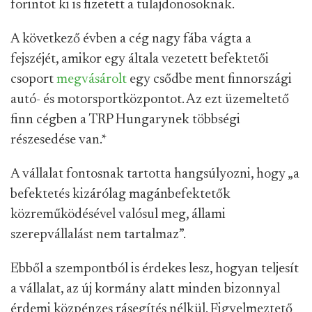
forintot ki is fizetett a tulajdonosoknak.
A következő évben a cég nagy fába vágta a
fejszéjét, amikor egy általa vezetett befektetői
csoport
megvásárolt
egy csődbe ment finnországi
autó- és motorsportközpontot. Az ezt üzemeltető
finn cégben a TRP Hungarynek többségi
részesedése van.
*
A vállalat fontosnak tartotta hangsúlyozni, hogy „a
befektetés kizárólag magánbefektetők
közreműködésével valósul meg, állami
szerepvállalást nem tartalmaz”.
Ebből a szempontból is érdekes lesz, hogyan teljesít
a vállalat, az új kormány alatt minden bizonnyal
érdemi közpénzes rásegítés nélkül. Figyelmeztető