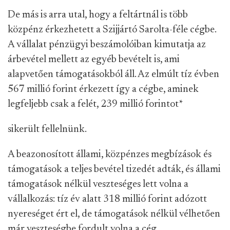
De más is arra utal, hogy a feltártnál is több
közpénz érkezhetett a Szijjártó Sarolta-féle cégbe.
A vállalat pénzügyi beszámolóiban kimutatja az
árbevétel mellett az egyéb bevételt is, ami
alapvetően támogatásokból áll. Az elmúlt tíz évben
567 millió forint érkezett így a cégbe, aminek
legfeljebb csak a felét, 239 millió forintot
*
sikerült fellelnünk.
A beazonosított állami, közpénzes megbízások és
támogatások a teljes bevétel tizedét adták, és állami
támogatások nélkül veszteséges lett volna a
vállalkozás: tíz év alatt 318 millió forint adózott
nyereséget ért el, de támogatások nélkül vélhetően
már veszteségbe fordult volna a cég.