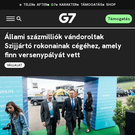
TELEX
AFTER
G7
KARAKTER
TÁMOGATÁS
SHOP
Támogatás
Állami százmilliók vándoroltak
Szijjártó rokonainak cégéhez, amely
finn versenypályát vett
VÁLLALAT