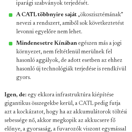
iparági szabványok terjedését.
A CATL többnyire saját
„ökoszisztémának”
nevezi a rendszert, amiből sok következtetést
levonni egyelőre nem lehet.
Mindenesetre Kínában
egészen más a jogi
környezet, nem feltétlenül merülnek fel
hasonló aggályok, de adott esetben az ehhez
hasonló új technológiák terjedése is rendkívül
gyors.
Igen, de:
egy ekkora infrastruktúra kiépítése
gigantikus összegekbe kerül, a CATL pedig futja
azt a kockázatot, hogy ha az akkumulátorok töltési
sebessége nő, akkor megkopik az akkucsere fő
előnye, a gyorsaság, a fuvarozók viszont egymással