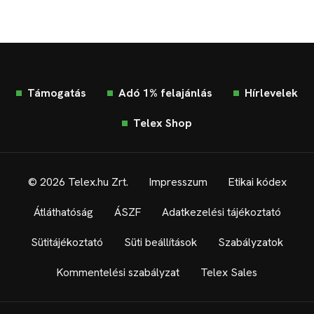
Támogatás
Adó 1% felajánlás
Hírlevelek
Telex Shop
© 2026 Telex.hu Zrt.
Impresszum
Etikai kódex
Átláthatóság
ÁSZF
Adatkezelési tájékoztató
Sütitájékoztató
Süti beállítások
Szabályzatok
Kommentelési szabályzat
Telex Sales