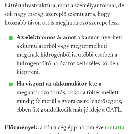
háttérinfrastruktúra, mint a személyautóknál, de
sok nagy iparági szereplő számít arra, hogy
hosszabb távon ott is meghatározó szerepe lesz.
Az elektromos áramot
a kamion nyerheti
akkumulátorból vagy megtermelheti
magának hidrogénből is, utóbbi esetben a
hidrogéntöltő hálózatot kell széles körűen
kiépíteni.
Ha viszont az akkumulátor
lesz a
meghatározó forrás, akkor a töltés mellett
mindig felmerül a gyors csere lehetősége is,
ebben (is) gondolkodik már jó ideje a CATL.
Előzmények:
a kínai cég épp három éve
mutatta