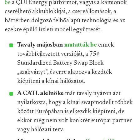
be
a QIJI Energy platformot, vagyis a kamionok
cserélhető akkublokkjai, a csereállomások, a
háttérben dolgozó felhőalapú technológia és az
ezekre épülő üzleti modell együttesét.
Tavaly májusban
mutatták be
ennek
továbbfejlesztett verzióját, a 75#
Standardized Battery Swap Block
„szabványt”, és erre alapozva kezdték
kiépíteni a kínai hálózatot.
A CATL alelnöke
már tavaly nyáron azt
nyilatkozta, hogy a kínai swapmodellt többek
között Európában is elkezdik kiépíteni, de
ekkor még nem volt konkrét európai partner
vagy hálózati terv.