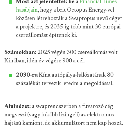
Most azt jelentették be
a
Financial Times
hasábjain
, hogy a brit Octopus Energy-vel
közösen létrehozták a Swaptopus nevű céget
a projektre, és 2035-ig több mint 30 európai
csereállomást építenek ki.
Számokban:
2025 végén 300 csereállomás volt
Kínában, idén év végére 900 a cél.
2030-ra
Kína autópálya-hálózatának 80
százalékát tervezik lefedni a megoldással.
Alulnézet:
a swaprendszerben a fuvarozó cég
megveszi (vagy inkább lízingeli) az elektromos
hajtású kamiont, de akkumulátort nem kap hozzá.