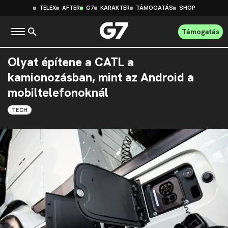
TELEX
AFTER
G7
KARAKTER
TÁMOGATÁS
SHOP
Támogatás
Olyat építene a CATL a
kamionozásban, mint az Android a
mobiltelefonoknál
TECH