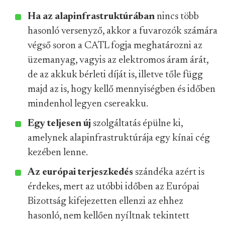
Ha az alapinfrastruktúrában
nincs több
hasonló versenyző, akkor a fuvarozók számára
végső soron a CATL fogja meghatározni az
üzemanyag, vagyis az elektromos áram árát,
de az akkuk bérleti díját is, illetve tőle függ
majd az is, hogy kellő mennyiségben és időben
mindenhol legyen csereakku.
Egy teljesen új
szolgáltatás épülne ki,
amelynek alapinfrastruktúrája egy kínai cég
kezében lenne.
Az európai terjeszkedés
szándéka azért is
érdekes, mert az utóbbi időben az Európai
Bizottság kifejezetten ellenzi az ehhez
hasonló, nem kellően nyíltnak tekintett