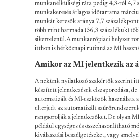
munkanélküliségi ráta pedig 4,3-ról 4,7 s
munkakeresés átlagos időtartama március
munkát keresők aránya 7,7 százalékpontt
több mint harmada (36,3 százalékuk) töb
sikertelenül. A munkaerőpiaci helyzet r
itthon is hétköznapi rutinná az MI haszná
Amikor az MI jelentkezik az á
A nekünk nyilatkozó szakértők szerint i
készített jelentkezések elszaporodása, de
automatizált és MI-eszközök használata a
elterjedt az automatizált szűrőrendszere
rangsorolják a jelentkezőket. De olyan M
például egységes és összehasonlítható mó
kiválasztási beszélgetéseket, vagy amely