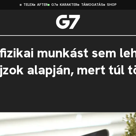
TELEX
AFTER
G7
KARAKTER
TÁMOGATÁS
SHOP
fizikai munkást sem le
jzok alapján, mert túl 