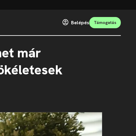
Belépés
Támogatás
het már
tökéletesek