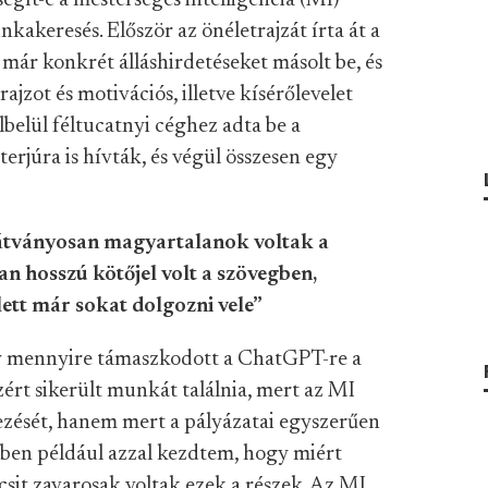
segít-e a mesterséges intelligencia (MI)
keresés. Először az önéletrajzát írta át a
 már konkrét álláshirdetéseket másolt be, és
ajzot és motivációs, illetve kísérőlevelet
lbelül féltucatnyi céghez adta be a
erjúra is hívták, és végül összesen egy
 látványosan magyartalanok voltak a
 hosszú kötőjel volt a szövegben,
ett már sokat dolgozni vele”
y mennyire támaszkodott a ChatGPT-re a
ért sikerült munkát találnia, mert az MI
kezését, hanem mert a pályázatai egyszerűen
imben például azzal kezdtem, hogy miért
icsit zavarosak voltak ezek a részek. Az MI