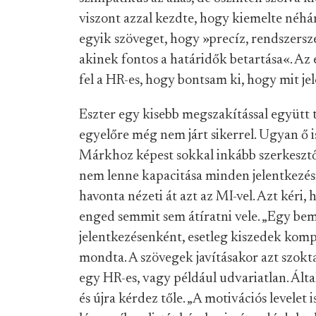
viszont azzal kezdte, hogy kiemelte néhá
egyik szöveget, hogy »precíz, rendszer
akinek fontos a határidők betartása«. Az e
fel a HR-es, hogy bontsam ki, hogy mit je
Eszter egy kisebb megszakítással együtt 
egyelőre még nem járt sikerrel. Ugyan ő 
Márkhoz képest sokkal inkább szerkesztők
nem lenne kapacitása minden jelentkezésre
havonta nézeti át azt az MI-vel. Azt kéri
enged semmit sem átíratni vele. „Egy be
jelentkezésenként, esetleg kiszedek komp
mondta. A szövegek javításakor azt szokta
egy HR-es, vagy például udvariatlan. Által
és újra kérdez tőle. „A motivációs levelet