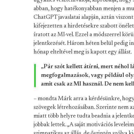
úgysincs vesztenivalója, kipróbálja, hogy 
abban, hogy hatékonyabban menjen a munka
ChatGPT javaslatai alapján, aztán viszont
kifejezetten a hirdetésekre szabott önéletr
íratott az MI-vel. Ezzel a módszerrel körü
jelentkezését. Három héten belül pedig int
hónap elteltével meg is kapott egy állást.
„Pár szót kellett átírni, mert néhol
megfogalmazások, vagy például olyan
amit csak az MI használ. De nem kell
– mondta Márk arra a kérdésünkre, hog
szövegek létrehozásában. Szerinte nem az
miatt több helyre tudta beadnia a jelent
jobbak lettek. „A saját motivációs levele
szimpatikus az állás, de őszintén szólva k