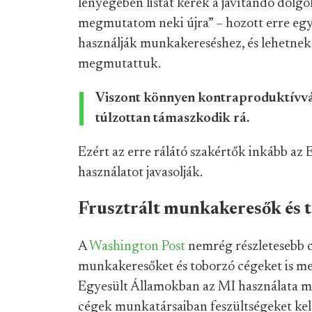
lényegében listát kérek a javítandó dolg
megmutatom neki újra” – hozott erre egy
használják munkakereséshez, és lehetnek
megmutattuk.
Viszont könnyen kontraproduktívvá v
túlzottan támaszkodik rá.
Ezért az erre rálátó szakértők inkább az
használatot javasolják.
Frusztrált munkakeresők és 
A
Washington Post
nemrég részletesebb c
munkakeresőket és toborzó cégeket is meg
Egyesült Államokban az MI használata 
cégek munkatársaiban feszültségeket kelt