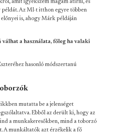
okról, amit igyekszem magam átírni, és
 példát. Az MI-t itthon egyre többen
 előnyei is, ahogy Márk példáján
álhat a használata, főleg ha valaki
 Eszteréhez hasonló módszertanú
toborzók
ikkben mutatta be a jelenséget
szólaltatva. Ebből az derült ki, hogy az
mind a munkakeresőkben, mind a toborzó
. A munkáltatók azt érzékelik a fő