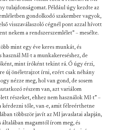
ny tulajdonságomat. Például úgy kezdte az
szemléletben gondolkodó szakember vagyok,
lső visszaválaszoló cégnél pont azzal hívott
lent nekem a rendszerszemlélet” – mesélte.
több mint egy éve keres munkát, és
is használ MI-t a munkakereséshez, de
ént, mint íróként tekint rá. Ő úgy érzi,
 új önéletrajzot írni, ezért csak néhány
, hogy nézze meg, hol van gond, de sosem
mutatkozó részem van, azt variálom
lett részeket, ehhez nem használok MI-t” –
 kérdezni tőle, van-e, amit félreérthetne
ában többször javít az MI javaslatai alapján,
 is általában magamtól írom meg, és