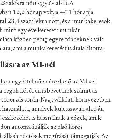
zázalékra nőtt egy év alatt. A
ban 12,2 hónap volt, a 4-11 hónapja
al 28,4 százalékra nőtt, és a munkakeresők
b mint egy éve keresett munkát
omlása közben pedig egyre többeknek vált
lata, ami a munkakeresést is átalakította.
llásra az MI-nél
tthon egyértelműen érezhető az MI-vel
 a cégek körében is bevettnek számít az
 toborzás során. Nagyvállalati környezetben
k használata, amelyek kulcsszavak alapján
I-eszközöket is használnak a cégek, amik
don automatizálják az első körös
ek álláshirdetések megírását támogatják. Az