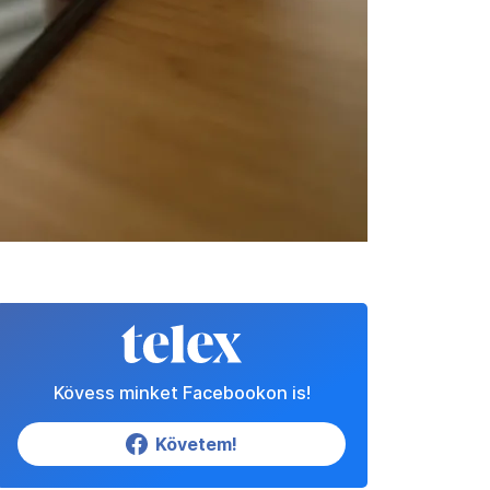
Kövess minket Facebookon is!
Követem!