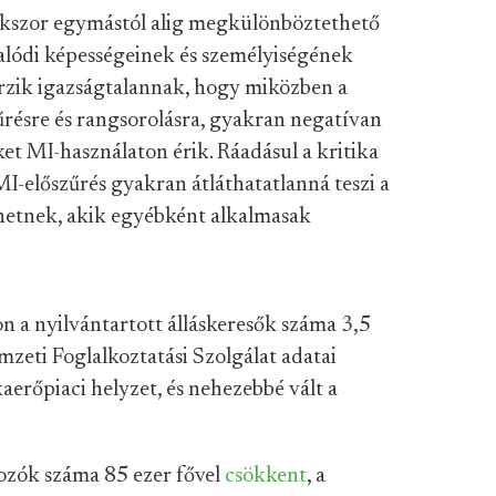
okszor egymástól alig megkülönböztethető
alódi képességeinek és személyiségének
rzik igazságtalannak, hogy miközben a
űrésre és rangsorolásra, gyakran negatívan
ket MI-használaton érik. Ráadásul a kritika
 MI-előszűrés gyakran átláthatatlanná teszi a
eshetnek, akik egyébként alkalmasak
n a nyilvántartott álláskeresők száma 3,5
zeti Foglalkoztatási Szolgálat adatai
kaerőpiaci helyzet, és nehezebbé vált a
ozók száma 85 ezer fővel
csökkent
, a