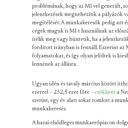
problémának, hogy az MI-vel generált, s
jelentkezések megnehezítik a pályázók v
megítélését. A munkakeresők pedig azt é
cégek maguk is MI-t használnak az elősz
ítélik meg vagy büntetik, ha a jelentkező
fordított irányban is fennáll. Eszerint az
folyamatokat, és így olyan jelöltek is ki
lennének az állásra.
Ugyan idén és tavaly március között ittho
ezerrel – 232,5 ezer főre –
csökkent
a Nem
szerint, egy év alatt sokat romlott a mun
munkakeresés.
A hazai elsődleges munkaerőpiacon dolg