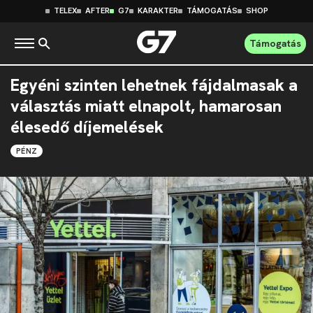
TELEX
AFTER
G7
KARAKTER
TÁMOGATÁS
SHOP
Támogatás
Egyéni szinten lehetnek fájdalmasak a
választás miatt elnapolt, hamarosan
élesedő díjemelések
PÉNZ