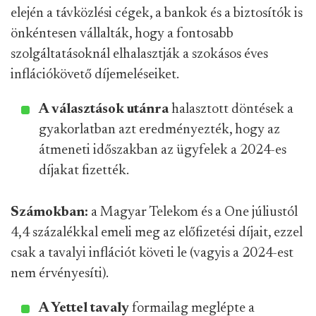
elején a távközlési cégek, a bankok és a biztosítók is
önkéntesen vállalták, hogy a fontosabb
szolgáltatásoknál elhalasztják a szokásos éves
inflációkövető díjemeléseiket.
A választások utánra
halasztott döntések a
gyakorlatban azt eredményezték, hogy az
átmeneti időszakban az ügyfelek a 2024-es
díjakat fizették.
Számokban:
a Magyar Telekom és a One júliustól
4,4 százalékkal emeli meg az előfizetési díjait, ezzel
csak a tavalyi inflációt követi le (vagyis a 2024-est
nem érvényesíti).
A Yettel tavaly
formailag meglépte a