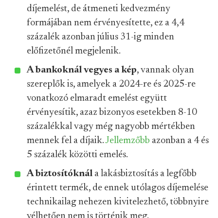
díjemelést, de átmeneti kedvezmény
formájában nem érvényesítette, ez a 4,4
százalék azonban július 31-ig minden
előfizetőnél megjelenik.
A bankoknál vegyes a kép
, vannak olyan
szereplők is, amelyek a 2024-re és 2025-re
vonatkozó elmaradt emelést együtt
érvényesítik, azaz bizonyos esetekben 8-10
százalékkal vagy még nagyobb mértékben
mennek fel a díjaik.
Jellemzőbb
azonban a 4 és
5 százalék közötti emelés.
A biztosítóknál
a lakásbiztosítás a legfőbb
érintett termék, de ennek utólagos díjemelése
technikailag nehezen kivitelezhető, többnyire
vélhetően nem is történik meg.