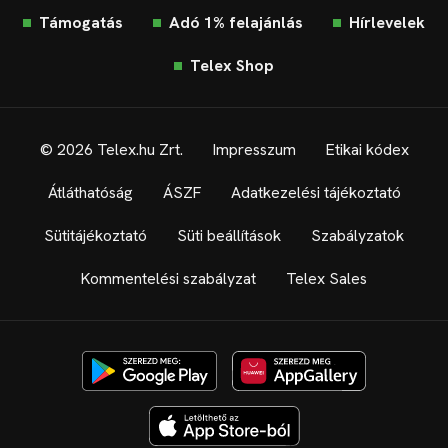
Támogatás
Adó 1% felajánlás
Hírlevelek
Telex Shop
© 2026 Telex.hu Zrt.
Impresszum
Etikai kódex
Átláthatóság
ÁSZF
Adatkezelési tájékoztató
Sütitájékoztató
Süti beállítások
Szabályzatok
Kommentelési szabályzat
Telex Sales