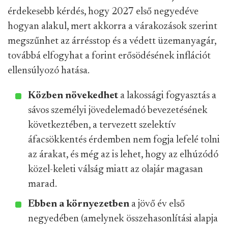
érdekesebb kérdés, hogy 2027 első negyedéve
hogyan alakul, mert akkorra a várakozások szerint
megszűnhet az árrésstop és a védett üzemanyagár,
továbbá elfogyhat a forint erősödésének inflációt
ellensúlyozó hatása.
Közben növekedhet
a lakossági fogyasztás a
sávos személyi jövedelemadó bevezetésének
következtében, a tervezett szelektív
áfacsökkentés érdemben nem fogja lefelé tolni
az árakat, és még az is lehet, hogy az elhúzódó
közel-keleti válság miatt az olajár magasan
marad.
Ebben a környezetben
a jövő év első
negyedében (amelynek összehasonlítási alapja