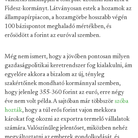
Fidesz-kormányt. Látványosan estek a hozamok az
állampapírpiacon, a hozamgörbe hosszabb végén
100 bázispontot meghaladó mértékben, és
erősödött a forint az euróval szemben.
Még nem ismert, hogy a jövőben pontosan milyen
gazdaságpolitikai keretrendszer fog kialakulni, ám
egyelőre akkora a bizalom az új, tényleg
szakértőinek mondható kormánnyal szemben,
hogy jelenleg 355-360 forint az euró, erre négy
éve nem volt példa. A sajtóban már többször
szóba
hozták
, hogy a túl erős forint vajon mekkora
károkat fog okozni az exportra termelő vállalatok
számára. Valószínűleg jelentőset, miközben nehéz
megváltoztatni az emberek gondolkodását, és