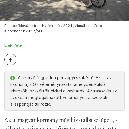
Balatonföldvári strandra érkezők 2024 júliusában – Fotó:
Kisbenedek Attila/AFP
Elek Péter
A szerző független pénzügyi szakértő. Ez itt az
Ekonomi, a G7 véleményrovata, amelyben külső
elemzők, szakértők cikkei olvashatók. Az írások és az
azokban megfogalmazott vélemények a szerzők
álláspontját tükrözik.
Az új magyar kormány még hivatalba se lépett, a
választás másnapján a tőkepiac azonnal kiárazta a