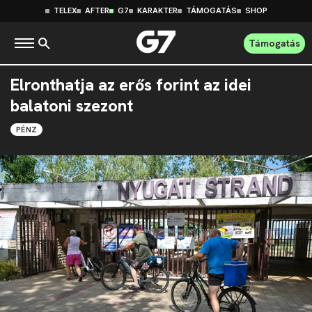
TELEX
AFTER
G7
KARAKTER
TÁMOGATÁS
SHOP
Támogatás
Elronthatja az erős forint az idei
balatoni szezont
PÉNZ