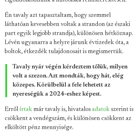
elgondolkodnunk a hűtőtáska rendszeresítésén.
Én tavaly azt tapasztaltam, hogy szemmel
láthatóan kevesebben voltak a strandon (az északi
part egyik legjobb strandja), különösen hétköznap.
Lévén ugyanarra a helyre járunk évtizedek óta, a
boltok, étkezdék tulajdonosait is megismertük.
Tavaly nyár végén kérdeztem tőlük, milyen
volt a szezon. Azt mondták, hogy hát, elég
közepes. Körülbelül a fele lehetett az
nyereségük a 2024-eshez képest.
Erről
írtak
már tavaly is, hivatalos
adatok
szerint is
csökkent a vendégszám, és különösen csökkent az
elköltött pénz mennyisége.