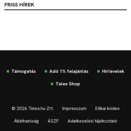
FRISS HÍREK
Támogatás
Adó 1% felajánlás
Hírlevelek
Telex Shop
© 2026 Telex.hu Zrt.
Impresszum
Etikai kódex
Átláthatóság
ÁSZF
Adatkezelési tájékoztató