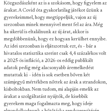
Közgazdászként az is a szokásom, hogy figyelem az
árakat. A Covid óta gyakorlatilag játékot űzünk a
gyerekeimmel, hogy megtippeljük, vajon az új
szezonban minek mennyivel ment fel az ára. Még
ha sikerül is eltalálnunk az új árat, akkor is
megdöbbenünk, hogy ez hogyan kerülhet ennyibe.
Az idei szezonban is eljátszottuk ezt, és – bár a
hivatalos statisztika szerint csak 4,4 százalékos volt
a 2025-ös infláció, a 2026-os eddig publikált
adatok pedig még alacsonyabb áremelkedést
mutattak ki – idén is sok esetben bőven két
számjegyű mértékben nőttek az árak a strandokon,
kisboltokban. Nem tudom, mi alapján emelik az
árakat a szolgáltatást nyújtók, de kisebbik
gyerekem maga fogalmazta meg, hogy ideje