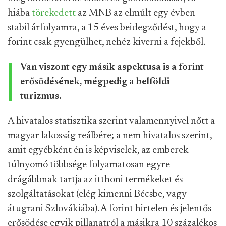
hiába
törekedett
az MNB az elmúlt egy évben
stabil árfolyamra, a 15 éves beidegződést, hogy a
forint csak gyengülhet, nehéz kiverni a fejekből.
Van viszont egy másik aspektusa is a forint
erősödésének, mégpedig a belföldi
turizmus.
A hivatalos statisztika szerint valamennyivel nőtt a
magyar lakosság reálbére; a nem hivatalos szerint,
amit egyébként én is képviselek, az emberek
túlnyomó többsége folyamatosan egyre
drágábbnak tartja az itthoni termékeket és
szolgáltatásokat (elég kimenni Bécsbe, vagy
átugrani Szlovákiába). A forint hirtelen és jelentős
erősödése egyik pillanatról a másikra 10 százalékos