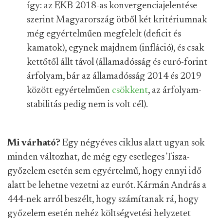
így: az EKB 2018-as konvergenciajelentése
szerint Magyarország ötből két kritériumnak
még egyértelműen megfelelt (deficit és
kamatok), egynek majdnem (infláció), és csak
kettőtől állt távol (államadósság és euró-forint
árfolyam, bár az államadósság 2014 és 2019
között egyértelműen
csökkent
, az árfolyam-
stabilitás pedig nem is volt cél).
Mi várható?
Egy négyéves ciklus alatt ugyan sok
minden változhat, de még egy esetleges Tisza-
győzelem esetén sem egyértelmű, hogy ennyi idő
alatt be lehetne vezetni az eurót. Kármán András a
444-nek arról beszélt, hogy számítanak rá, hogy
győzelem esetén nehéz költségvetési helyzetet