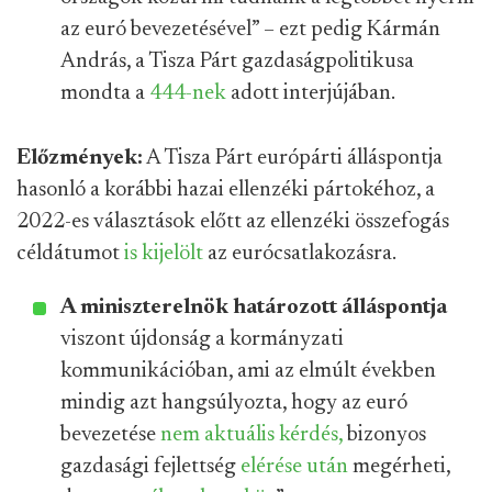
az euró bevezetésével” – ezt pedig Kármán
András, a Tisza Párt gazdaságpolitikusa
mondta a
444-nek
adott interjújában.
Előzmények:
A Tisza Párt európárti álláspontja
hasonló a korábbi hazai ellenzéki pártokéhoz, a
2022-es választások előtt az ellenzéki összefogás
céldátumot
is kijelölt
az eurócsatlakozásra.
A miniszterelnök határozott álláspontja
viszont újdonság a kormányzati
kommunikációban, ami az elmúlt években
mindig azt hangsúlyozta, hogy az euró
bevezetése
nem aktuális kérdés,
bizonyos
gazdasági fejlettség
elérése után
megérheti,