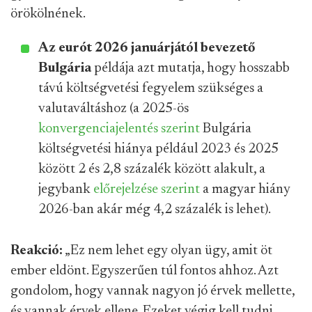
örökölnének.
Az eurót 2026 januárjától bevezető
Bulgária
példája azt mutatja, hogy hosszabb
távú költségvetési fegyelem szükséges a
valutaváltáshoz (a 2025-ös
konvergenciajelentés szerint
Bulgária
költségvetési hiánya például 2023 és 2025
között 2 és 2,8 százalék között alakult, a
jegybank
előrejelzése szerint
a magyar hiány
2026-ban akár még 4,2 százalék is lehet).
Reakció:
„Ez nem lehet egy olyan ügy, amit öt
ember eldönt. Egyszerűen túl fontos ahhoz. Azt
gondolom, hogy vannak nagyon jó érvek mellette,
és vannak érvek ellene. Ezeket végig kell tudni