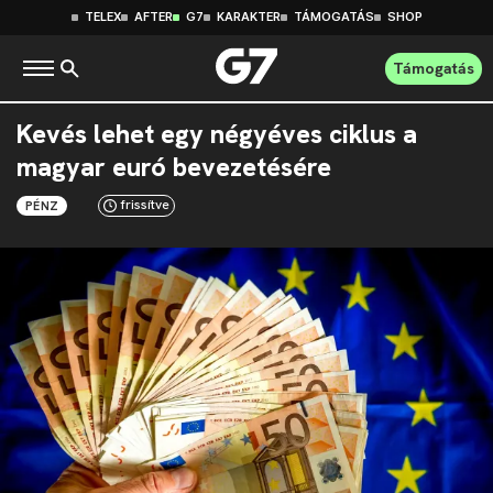
TELEX
AFTER
G7
KARAKTER
TÁMOGATÁS
SHOP
Támogatás
Kevés lehet egy négyéves ciklus a
magyar euró bevezetésére
frissítve
PÉNZ