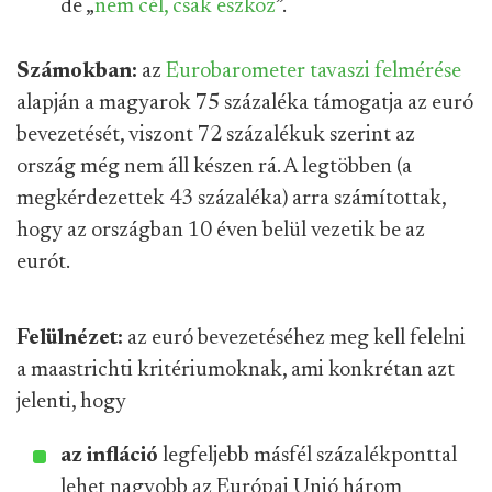
de „
nem cél, csak eszköz
”.
Számokban:
az
Eurobarometer tavaszi felmérése
alapján a magyarok 75 százaléka támogatja az euró
bevezetését, viszont 72 százalékuk szerint az
ország még nem áll készen rá. A legtöbben (a
megkérdezettek 43 százaléka) arra számítottak,
hogy az országban 10 éven belül vezetik be az
eurót.
Felülnézet:
az euró bevezetéséhez meg kell felelni
a maastrichti kritériumoknak, ami konkrétan azt
jelenti, hogy
az infláció
legfeljebb másfél százalékponttal
lehet nagyobb az Európai Unió három