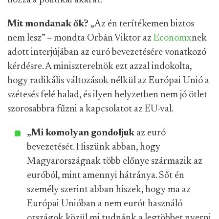
hozzá a politikai akarat.
Mit mondanak ők?
„Az én terítékemen biztos
nem lesz” – mondta Orbán Viktor az
Economx
nek
adott interjújában az euró bevezetésére vonatkozó
kérdésre. A miniszterelnök ezt azzal indokolta,
hogy radikális változások nélkül az Európai Unió a
szétesés felé halad, és ilyen helyzetben nem jó ötlet
szorosabbra fűzni a kapcsolatot az EU-val.
„Mi komolyan gondoljuk
az euró
bevezetését. Hiszünk abban, hogy
Magyarországnak több előnye származik az
euróból, mint amennyi hátránya. Sőt én
személy szerint abban hiszek, hogy ma az
Európai Unióban a nem eurót használó
országok közül mi tudnánk a legtöbbet nyerni