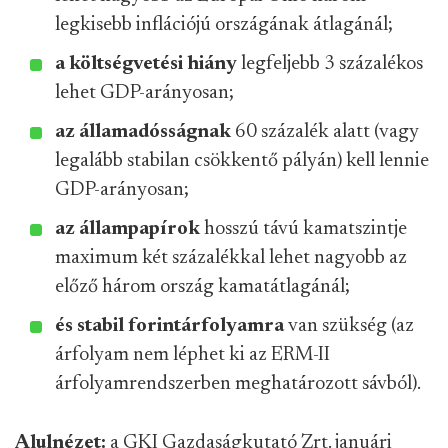
legkisebb inflációjú országának átlagánál;
a költségvetési hiány
legfeljebb 3 százalékos
lehet GDP-arányosan;
az államadósságnak
60 százalék alatt (vagy
legalább stabilan csökkentő pályán) kell lennie
GDP-arányosan;
az állampapírok
hosszú távú kamatszintje
maximum két százalékkal lehet nagyobb az
előző három ország kamatátlagánál;
és stabil forintárfolyamra
van szükség (az
árfolyam nem léphet ki az ERM-II
árfolyamrendszerben meghatározott sávból).
Alulnézet:
a GKI Gazdaságkutató Zrt. januári