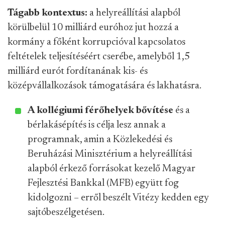
Tágabb kontextus:
a helyreállítási alapból
körülbelül 10 milliárd euróhoz jut hozzá a
kormány a főként korrupcióval kapcsolatos
feltételek teljesítéséért cserébe, amelyből 1,5
milliárd eurót fordítanának kis- és
középvállalkozások támogatására és lakhatásra.
A kollégiumi férőhelyek bővítése
és a
bérlakásépítés is célja lesz annak a
programnak, amin a Közlekedési és
Beruházási Minisztérium a helyreállítási
alapból érkező forrásokat kezelő Magyar
Fejlesztési Bankkal (MFB) együtt fog
kidolgozni – erről beszélt Vitézy kedden egy
sajtóbeszélgetésen.