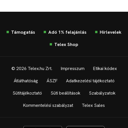
Támogatás
Adó 1% felajánlás
Hírlevelek
Telex Shop
© 2026 Telex.hu Zrt.
Impresszum
Etikai kódex
Átláthatóság
ÁSZF
Adatkezelési tájékoztató
Sütitájékoztató
Süti beállítások
Szabályzatok
Kommentelési szabályzat
Telex Sales