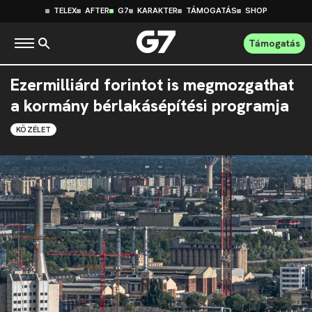
TELEX
AFTER
G7
KARAKTER
TÁMOGATÁS
SHOP
Támogatás
Ezermilliárd forintot is megmozgathat
a kormány bérlakásépítési programja
KÖZÉLET