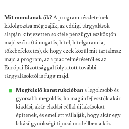
Mit mondanak ők?
A program részleteinek
kidolgozása még zajlik, az eddigi tárgyalások
alapján kifejezetten sokféle pénzügyi eszköz jön
majd szóba (támogatás, hitel, hitelgarancia,
tőkebefektetés), de hogy ezek közül mit tartalmaz
majd a program, az a piac felmérésétől és az
Európai Bizottsággal folytatott további
tárgyalásoktól is függ majd.
Megfelelő konstrukcióban
a legolcsóbb és
gyorsabb megoldás, ha magánfejlesztők akár
kiadási, akár eladási céllal új lakásokat
építenek, és emellett vállalják, hogy akár egy
lakásügynökségi típusú modellben a köz