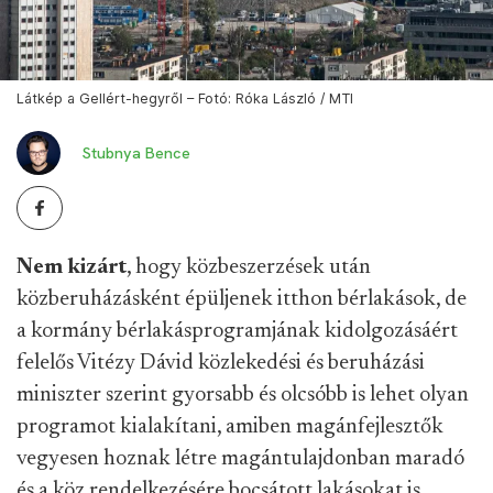
Látkép a Gellért-hegyről – Fotó: Róka László / MTI
Stubnya Bence
Nem kizárt
, hogy közbeszerzések után
közberuházásként épüljenek itthon bérlakások, de
a kormány bérlakásprogramjának kidolgozásáért
felelős Vitézy Dávid közlekedési és beruházási
miniszter szerint gyorsabb és olcsóbb is lehet olyan
programot kialakítani, amiben magánfejlesztők
vegyesen hoznak létre magántulajdonban maradó
és a köz rendelkezésére bocsátott lakásokat is.