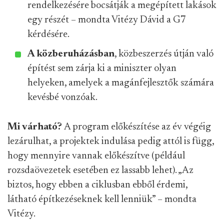
rendelkezésére bocsátják a megépített lakások
egy részét – mondta Vitézy Dávid a G7
kérdésére.
A közberuházásban
, közbeszerzés útján való
építést sem zárja ki a miniszter olyan
helyeken, amelyek a magánfejlesztők számára
kevésbé vonzóak.
Mi várható?
A program előkészítése az év végéig
lezárulhat, a projektek indulása pedig attól is függ,
hogy mennyire vannak előkészítve (például
rozsdaövezetek esetében ez lassabb lehet). „Az
biztos, hogy ebben a ciklusban ebből érdemi,
látható építkezéseknek kell lenniük” – mondta
Vitézy.