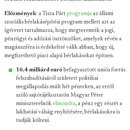
Előzmények
: a Tisza Párt
programja
az állami
szociális bérlakásépítési program mellett azt az
ígéretet tartalmazza, hogy megteremtik a jogi,
pénzügyi és adózási ösztönzőket, amelyek révén a
magánszféra is érdekeltté válik abban, hogy új,
megfizethető piaci alapú bérlakásokat építsen.
16,4 milliárd euró
befagyasztott uniós forrás
felszabadításáról született politikai
megállapodás múlt hét pénteken, az erről
szóló sajtótájékoztatón Magyar Péter
miniszterelnök
elmondta
, a pénz egy részét a
lakhatási válság enyhítésére, bérlakásokra is
tudják költeni.