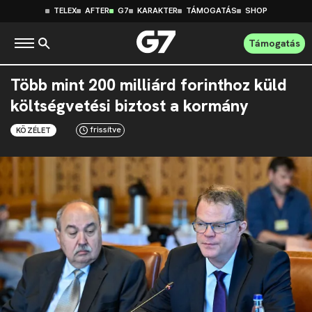
TELEX
AFTER
G7
KARAKTER
TÁMOGATÁS
SHOP
Támogatás
Több mint 200 milliárd forinthoz küld
költségvetési biztost a kormány
frissítve
KÖZÉLET