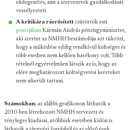
elidegenítés, ami a szervezetek gazdálkodását
veszélyezteti.
A kritikára
ráerősített
csütörtök esti
posztjában
Kármán András pénzügyminiszter,
aki szerint az NMHH beszámolója azt tükrözi,
hogy a működése eddig rendkívül költséges és
több esetben nem kellően hatékony volt. Több
tételnél egyértelműen látszik az is, hogy az
előre meghatározott költségvetési kereteket
nem sikerült tartani.
Számokban:
az alábbi grafikonon láthatók a
2010-ben létrehozott NMHH tervezett és
tényleges kiadásai, utóbbiak esetében külön is
láthatók a tárgyévi forrásból és az előző évek