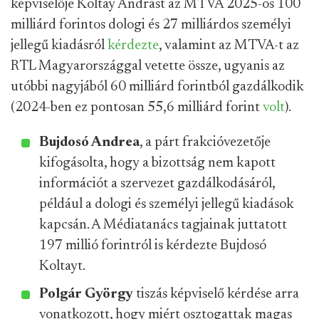
képviselője Koltay Andrást az MTVA 2025-ös 100
milliárd forintos dologi és 27 milliárdos személyi
jellegű kiadásról
kérdezte
, valamint az MTVA-t az
RTL Magyarországgal vetette össze, ugyanis az
utóbbi nagyjából 60 milliárd forintból gazdálkodik
(2024-ben ez pontosan 55,6 milliárd forint
volt
).
Bujdosó Andrea
, a párt frakcióvezetője
kifogásolta, hogy a bizottság nem kapott
információt a szervezet gazdálkodásáról,
például a dologi és személyi jellegű kiadások
kapcsán. A Médiatanács tagjainak juttatott
197 millió forintról is kérdezte Bujdosó
Koltayt.
Polgár György
tiszás képviselő kérdése arra
vonatkozott, hogy miért osztogattak magas