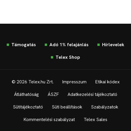
Támogatás
Adó 1% felajánlás
Hírlevelek
Telex Shop
© 2026 Telex.hu Zrt.
Impresszum
Etikai kódex
Átláthatóság
ÁSZF
Adatkezelési tájékoztató
Sütitájékoztató
Süti beállítások
Szabályzatok
Kommentelési szabályzat
Telex Sales