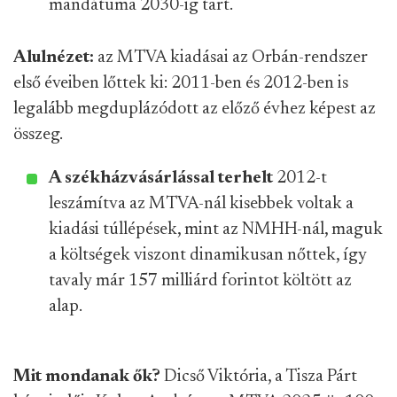
mandátuma 2030-ig tart.
Alulnézet:
az MTVA kiadásai az Orbán-rendszer
első éveiben lőttek ki: 2011-ben és 2012-ben is
legalább megduplázódott az előző évhez képest az
összeg.
A székházvásárlással terhelt
2012-t
leszámítva az MTVA-nál kisebbek voltak a
kiadási túllépések, mint az NMHH-nál, maguk
a költségek viszont dinamikusan nőttek, így
tavaly már 157 milliárd forintot költött az
alap.
Mit mondanak ők?
Dicső Viktória, a Tisza Párt