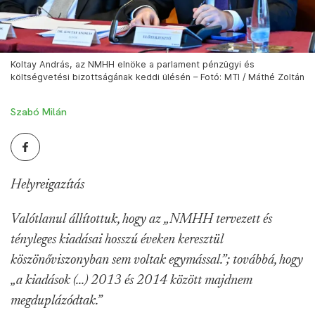
Koltay András, az NMHH elnöke a parlament pénzügyi és
költségvetési bizottságának keddi ülésén – Fotó: MTI / Máthé Zoltán
Szabó Milán
Helyreigazítás
Valótlanul állítottuk, hogy az „NMHH tervezett és
tényleges kiadásai hosszú éveken keresztül
köszönőviszonyban sem voltak egymással.”; továbbá, hogy
„a kiadások (...) 2013 és 2014 között majdnem
megduplázódtak.”