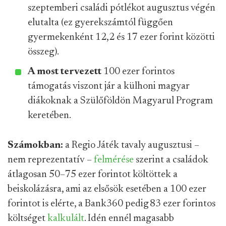
szeptemberi családi pótlékot augusztus végén
elutalta (ez gyerekszámtól függően
gyermekenként 12,2 és 17 ezer forint közötti
összeg).
A most tervezett
100 ezer forintos
támogatás viszont jár a külhoni magyar
diákoknak a Szülőföldön Magyarul Program
keretében.
Számokban:
a Regio Játék tavaly augusztusi –
nem reprezentatív –
felmérése
szerint a családok
átlagosan 50–75 ezer forintot költöttek a
beiskolázásra, ami az elsősök esetében a 100 ezer
forintot is elérte, a Bank360 pedig 83 ezer forintos
költséget
kalkulált
. Idén ennél magasabb