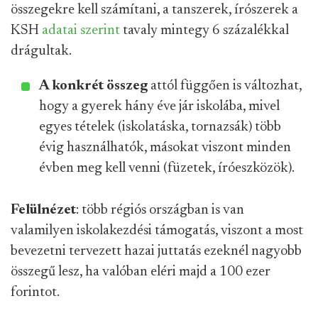
összegekre kell számítani, a tanszerek, írószerek a
KSH
adatai szerint
tavaly mintegy 6 százalékkal
drágultak.
A konkrét összeg
attól függően is változhat,
hogy a gyerek hány éve jár iskolába, mivel
egyes tételek (iskolatáska, tornazsák) több
évig használhatók, másokat viszont minden
évben meg kell venni (füzetek, íróeszközök).
Felülnézet
: több régiós országban is van
valamilyen iskolakezdési támogatás, viszont a most
bevezetni tervezett hazai juttatás ezeknél nagyobb
összegű lesz, ha valóban eléri majd a 100 ezer
forintot.