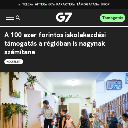
TELEX
AFTER
G7
KARAKTER
TÁMOGATÁS
SHOP
Támogatás
A 100 ezer forintos iskolakezdési
támogatás a régióban is nagynak
számítana
KÖZÉLET