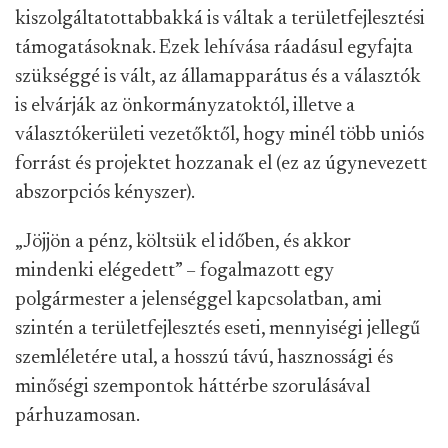
kiszolgáltatottabbakká is váltak a területfejlesztési
támogatásoknak. Ezek lehívása ráadásul egyfajta
szükséggé is vált, az államapparátus és a választók
is elvárják az önkormányzatoktól, illetve a
választókerületi vezetőktől, hogy minél több uniós
forrást és projektet hozzanak el (ez az úgynevezett
abszorpciós kényszer).
„Jöjjön a pénz, költsük el időben, és akkor
mindenki elégedett” – fogalmazott egy
polgármester a jelenséggel kapcsolatban, ami
szintén a területfejlesztés eseti, mennyiségi jellegű
szemléletére utal, a hosszú távú, hasznossági és
minőségi szempontok háttérbe szorulásával
párhuzamosan.