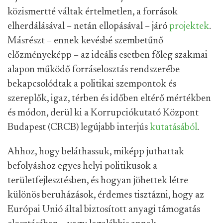
közismertté váltak értelmetlen, a források
elherdálásával – netán ellopásával – járó
projektek
.
Másrészt – ennek kevésbé szembetűnő
előzményeképp – az ideális esetben főleg szakmai
alapon működő forráselosztás rendszerébe
bekapcsolódtak a politikai szempontok és
szereplők, igaz, térben és időben eltérő mértékben
és módon, derül ki a Korrupciókutató Központ
Budapest (CRCB) legújabb interjús
kutatásából
.
Ahhoz, hogy beláthassuk, miképp juthattak
befolyáshoz egyes helyi politikusok a
területfejlesztésben, és hogyan jöhettek létre
különös beruházások, érdemes tisztázni, hogy az
Európai Unió által biztosított anyagi támogatás