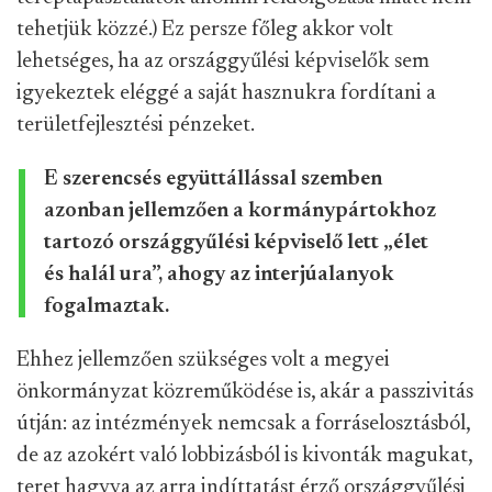
tehetjük közzé.) Ez persze főleg akkor volt
lehetséges, ha az országgyűlési képviselők sem
igyekeztek eléggé a saját hasznukra fordítani a
területfejlesztési pénzeket.
E szerencsés együttállással szemben
azonban jellemzően a kormánypártokhoz
tartozó országgyűlési képviselő lett „élet
és halál ura”, ahogy az interjúalanyok
fogalmaztak.
Ehhez jellemzően szükséges volt a megyei
önkormányzat közreműködése is, akár a passzivitás
útján: az intézmények nemcsak a forráselosztásból,
de az azokért való lobbizásból is kivonták magukat,
teret hagyva az arra indíttatást érző országgyűlési