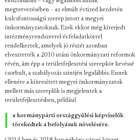
elosztásában – vagy legalábbis annak
megtervezésében – az elmúlt évtized kezdetén
kulcsfontosságú szerep jutott a megyei
önkormányzatoknak. Ezek ekkor még kiterjedt
intézményrendszerrel és feladatkörrel
rendelkeztek, amelyek jó részét azonban
elvesztették a 2010 utáni önkormányzati reformok
révén, ám épp a területfejlesztési szerepkör kevéssé
csorbult, a szabályozás szintjén legalábbis. Ennek
ellenére a kiüresített megyei önkormányzatok
mellett más szereplők is megjelentek a
területfejlesztésben, például
a kormánypárti országgyűlési képviselők
törekedtek a befolyásuk növelésére.