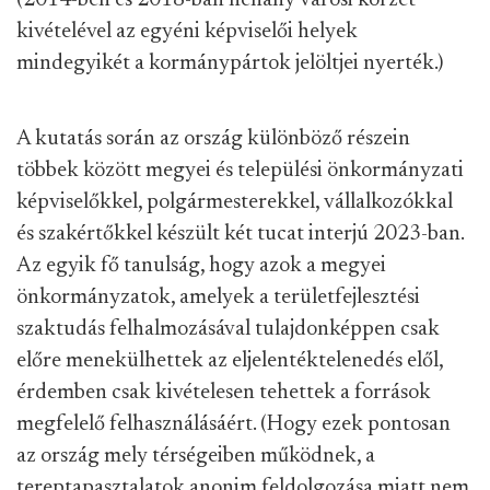
(2014-ben és 2018-ban néhány városi körzet
kivételével az egyéni képviselői helyek
mindegyikét a kormánypártok jelöltjei nyerték.)
A kutatás során az ország különböző részein
többek között megyei és települési önkormányzati
képviselőkkel, polgármesterekkel, vállalkozókkal
és szakértőkkel készült két tucat interjú 2023-ban.
Az egyik fő tanulság, hogy azok a megyei
önkormányzatok, amelyek a területfejlesztési
szaktudás felhalmozásával tulajdonképpen csak
előre menekülhettek az eljelentéktelenedés elől,
érdemben csak kivételesen tehettek a források
megfelelő felhasználásáért. (Hogy ezek pontosan
az ország mely térségeiben működnek, a
tereptapasztalatok anonim feldolgozása miatt nem