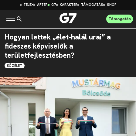
TELEX
AFTER
G7
KARAKTER
TÁMOGATÁS
SHOP
Támogatás
Hogyan lettek „élet-halál urai” a
fideszes képviselők a
területfejlesztésben?
KÖZÉLET