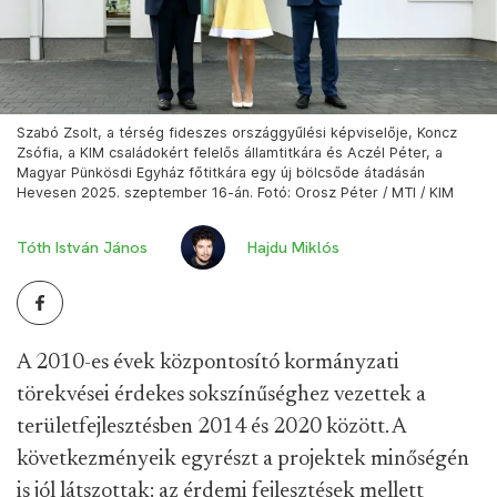
Szabó Zsolt, a térség fideszes országgyűlési képviselője, Koncz
Zsófia, a KIM családokért felelős államtitkára és Aczél Péter, a
Magyar Pünkösdi Egyház főtitkára egy új bölcsőde átadásán
Hevesen 2025. szeptember 16-án. Fotó: Orosz Péter / MTI / KIM
Tóth István János
Hajdu Miklós
A 2010-es évek központosító kormányzati
törekvései érdekes sokszínűséghez vezettek a
területfejlesztésben 2014 és 2020 között. A
következményeik egyrészt a projektek minőségén
is jól látszottak: az érdemi fejlesztések mellett