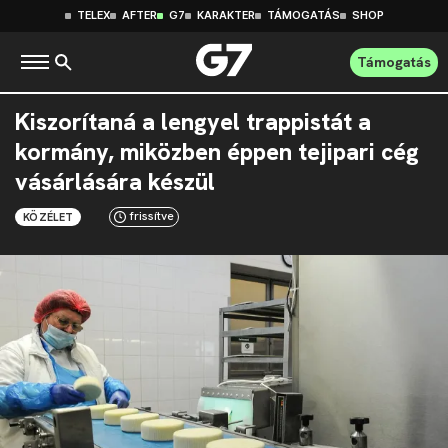
TELEX
AFTER
G7
KARAKTER
TÁMOGATÁS
SHOP
Támogatás
Kiszorítaná a lengyel trappistát a
kormány, miközben éppen tejipari cég
vásárlására készül
frissítve
KÖZÉLET