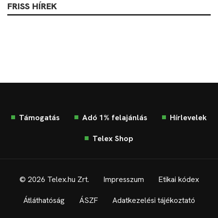
FRISS HÍREK
Támogatás
Adó 1% felajánlás
Hírlevelek
Telex Shop
© 2026 Telex.hu Zrt.
Impresszum
Etikai kódex
Átláthatóság
ÁSZF
Adatkezelési tájékoztató