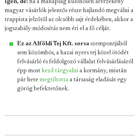
Igen, de:
ha a manapság különösen árérzékeny
magyar vásárlók jelentős része hajlandó megválni a
trappista jelzőtől az olcsóbb sajt érdekében, akkor a
jogszabály-módosítás nem éri el a fő célját.
Ez az Alföldi Tej Kft. sorsa
szempontjából
sem közömbös, a hazai nyers tej közel ötödét
felvásárló és feldolgozó vállalat felvásárlásáról
épp most
kezd
tárgyalni
a kormány, miután
pár hete
megtiltotta
a társaság eladását egy
görög befektetőnek.