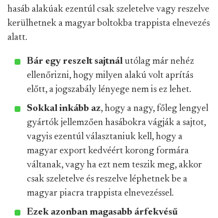
hasáb alakúak ezentúl csak szeletelve vagy reszelve
kerülhetnek a magyar boltokba trappista elnevezés
alatt.
Bár egy reszelt sajtnál
utólag már nehéz
ellenőrizni, hogy milyen alakú volt aprítás
előtt, a jogszabály lényege nem is ez lehet.
Sokkal inkább az
, hogy a nagy, főleg lengyel
gyártók jellemzően hasábokra vágják a sajtot,
vagyis ezentúl választaniuk kell, hogy a
magyar export kedvéért korong formára
váltanak, vagy ha ezt nem teszik meg, akkor
csak szeletelve és reszelve léphetnek be a
magyar piacra trappista elnevezéssel.
Ezek azonban magasabb árfekvésű