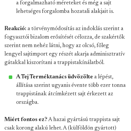
a forgalmazható méreteket és még a sajt
lehetséges forgalomba hozatali alakjait is.
Reakció:
a törvénymódosítás az indoklás szerint a
fogyasztói bizalom erősítését célozza, de szakértők
szerint nem nehéz látni, hogy az olcsó, főleg
lengyel sajtimport egy részét akarja adminisztratív
gátakkal kiszorítani a trappistakínálatból.
A Tej Terméktanács üdvözölte
a lépést,
állítása szerint ugyanis évente több ezer tonna
trappistának átcímkézett sajt érkezett az
országba.
Miért fontos ez?
A hazai gyártású trappista sajt
csak korong alakú lehet. A (külföldön gyártott)