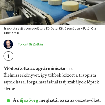
Trappista sajt csomagolása a Kőröstej Kft. üzemében – Fotó: Oláh
Tibor / MTI
Torontáli Zoltán
Módosította az agrárminiszter
az
Élelmiszerkönyvet, így többek között a trappista
sajtok hazai forgalmazásánál is új szabályok léptek
életbe.
Az
új szöveg
meghatározza
az összetevőket,