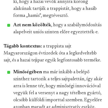
ki, hogy a hazai vevők annyira korong
alakúnak tartják a trappistát, hogy a hasáb
forma „hamis”, megtévesztő.
Azt nem közölték
, hogy a szabálymódosítás
alapelveit uniós szinten előre egyeztették-e.
Tágabb kontextus:
a trappista sajt
Magyarországon évtizedek óta a legkedveltebb
sajt, és a hazai tejipar egyik legfontosabb terméke.
Minőségében
ma már inkább a belépő
szinthez tartozik a teljes sajtpalettán, így akár
arra is lenne tér, hogy minőségi innovációval
vegyük fel a versenyt a nagy tételben gyártó,
olcsóbb külföldi importtal szemben. Egyelőre
azonban maradt az adminisztratív eszköz.