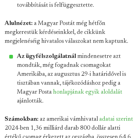
továbbítását is felfüggesztette.
Alulnézet:
a Magyar Postát még hétfőn
megkerestük kérdéseinkkel, de cikkünk
megjelenéséig hivatalos válaszokat nem kaptunk.
Az ügyfélszolgálatnál
mindenesetre azt
mondták, még fogadnak csomagokat
Amerikába, az augusztus 29-i határidővel is
tisztában vannak, tájékozódáshoz pedig a
Magyar Posta
honlapjának egyik aloldalát
ajánlották.
Számokban:
az amerikai vámhivatal
adatai szerint
2024-ben 1,36 milliárd darab 800 dollár alatti
értékű csomag érkezett az országba, összesen 64,6