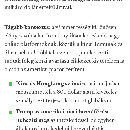
milliárd dollár értékű áruval.
Tágabb kontextus:
a vámmentesség különösen
előnyös volt a határon átnyúlóan kereskedő nagy
online platformoknak, köztük a kínai Temunak és
Sheinnek is. Utóbbiak ezen a kapun keresztül
tudtak főleg kínai gyártású cikkeket kis tételben is
olcsón az amerikai piacon teríteni.
Kína és Hongkong számára
már májusban
megszüntették a 800 dollár alatti kivételes
szabályt, ezt terjesztik ki most globálisan.
Trump az amerikai piaci hozzáférést
nehezíti meg
az intézkedéssel, de egyben
általános kereskedelmi fegyverként is