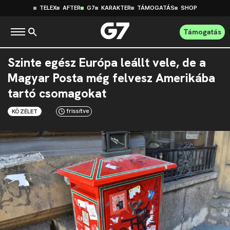
TELEX
AFTER
G7
KARAKTER
TÁMOGATÁS
SHOP
Támogatás
Szinte egész Európa leállt vele, de a
Magyar Posta még felvesz Amerikába
tartó csomagokat
frissítve
KÖZÉLET