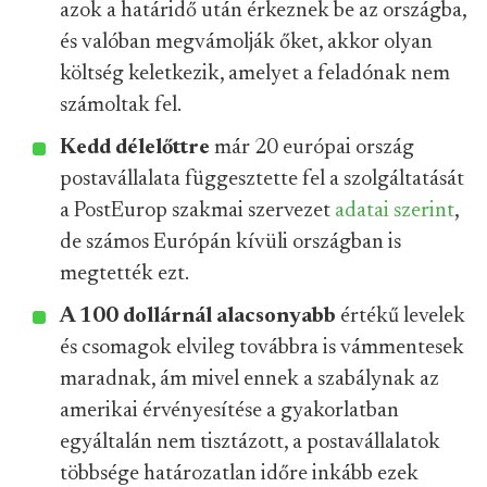
azok a határidő után érkeznek be az országba,
és valóban megvámolják őket, akkor olyan
költség keletkezik, amelyet a feladónak nem
számoltak fel.
Kedd délelőttre
már 20 európai ország
postavállalata függesztette fel a szolgáltatását
a PostEurop szakmai szervezet
adatai szerint
,
de számos Európán kívüli országban is
megtették ezt.
A 100 dollárnál alacsonyabb
értékű levelek
és csomagok elvileg továbbra is vámmentesek
maradnak, ám mivel ennek a szabálynak az
amerikai érvényesítése a gyakorlatban
egyáltalán nem tisztázott, a postavállalatok
többsége határozatlan időre inkább ezek