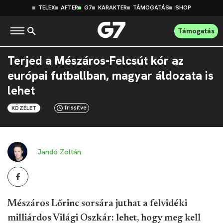
TELEX
AFTER
G7
KARAKTER
TÁMOGATÁS
SHOP
Támogatás
Terjed a Mészáros-Felcsút kór az
európai futballban, magyar áldozata is
lehet
frissítve
KÖZÉLET
Jandó Zoltán
Mészáros Lőrinc sorsára juthat a felvidéki
milliárdos Világi Oszkár: lehet, hogy meg kell