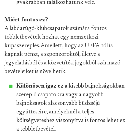
gyakrabban találkozhatunk vele.
Miért fontos ez?
A labdarúgó-klubcsapatok számára fontos
többletbevételt hozhat egy nemzetközi
kupaszereplés. Amellett, hogy az UEFA-tól is
kapnak pénzt, a szponzoroktól, illetve a
jegyeladásból és a közvetítési jogokból származó
bevételeiket is növelhetik.
Különösen igaz ez
a kisebb bajnokságokban
szereplő csapatokra vagy a nagyobb
bajnokságok alacsonyabb büdzséjű
együtteseire, amelyeknél a teljes
költségvetéshez viszonyítva is fontos lehet ez
a többletbevétel.