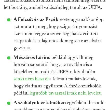
összefonódások azonban nem szűntek meg, ezért is
lett botrány, amiből valószínűleg tanult az UEFA.
A Felcsút és az Eszék
esete ugyanakkor épp
azt mutatta meg, hogy szigorú nyomozást
azért nem végez a szövetség, ha az érintett
csapatok és tulajdonosuk megtette az elvárt
gesztust.
Mészáros Lőrinc
például úgy vált meg
horvát csapatától, hogy az továbbra is a
közelében maradt, és UEFA-n kívül talán
senki nem hiszi el
a felcsúti milliárdosnak,
hogy eladta az együttest. A Eszék-szurkolók
például
legutóbb tavasszal írtak neki levelet
.
A szabályok értelmében
egyébként hasonló