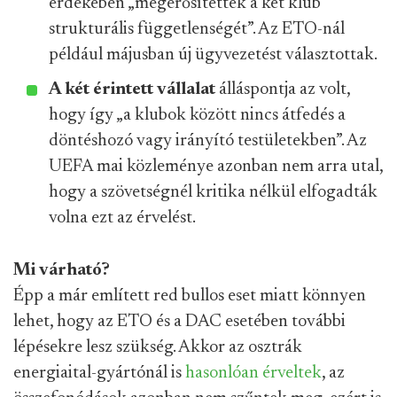
érdekében „megerősítették a két klub
strukturális függetlenségét”. Az ETO-nál
például májusban új ügyvezetést választottak.
A két érintett vállalat
álláspontja az volt,
hogy így „a klubok között nincs átfedés a
döntéshozó vagy irányító testületekben”. Az
UEFA mai közleménye azonban nem arra utal,
hogy a szövetségnél kritika nélkül elfogadták
volna ezt az érvelést.
Mi várható?
Épp a már említett red bullos eset miatt könnyen
lehet, hogy az ETO és a DAC esetében további
lépésekre lesz szükség. Akkor az osztrák
energiaital-gyártónál is
hasonlóan érveltek
, az