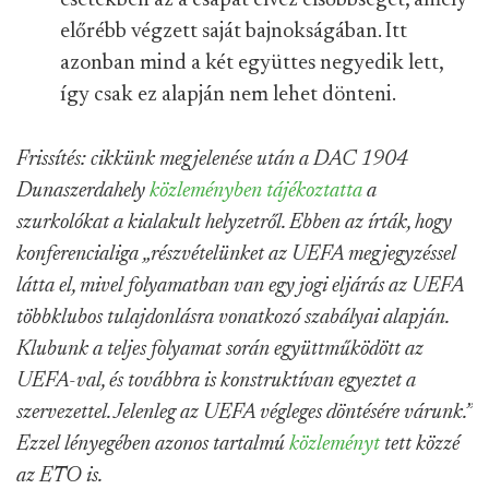
esetekben az a csapat élvez elsőbbséget, amely
előrébb végzett saját bajnokságában. Itt
azonban mind a két együttes negyedik lett,
így csak ez alapján nem lehet dönteni.
Frissítés: cikkünk megjelenése után a DAC 1904
Dunaszerdahely
közleményben tájékoztatta
a
szurkolókat a kialakult helyzetről. Ebben az írták, hogy
konferencialiga „részvételünket az UEFA megjegyzéssel
látta el, mivel folyamatban van egy jogi eljárás az UEFA
többklubos tulajdonlásra vonatkozó szabályai alapján.
Klubunk a teljes folyamat során együttműködött az
UEFA-val, és továbbra is konstruktívan egyeztet a
szervezettel. Jelenleg az UEFA végleges döntésére várunk.”
Ezzel lényegében azonos tartalmú
közleményt
tett közzé
az ETO is.