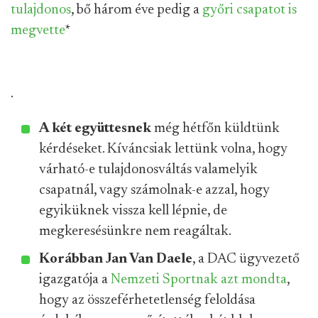
tulajdonos
, bő három éve pedig a
győri csapatot is
megvette
*
.
A két együttesnek
még hétfőn küldtünk
kérdéseket. Kíváncsiak lettünk volna, hogy
várható-e tulajdonosváltás valamelyik
csapatnál, vagy számolnak-e azzal, hogy
egyiküknek vissza kell lépnie, de
megkeresésünkre nem reagáltak.
Korábban Jan Van Daele
, a DAC ügyvezető
igazgatója a
Nemzeti Sportnak azt mondta
,
hogy az összeférhetetlenség feloldása