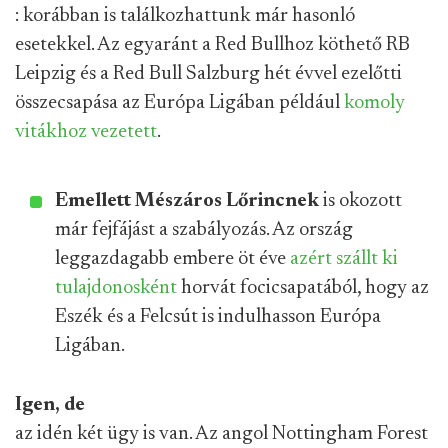
: korábban is találkozhattunk már hasonló
esetekkel. Az egyaránt a Red Bullhoz köthető RB
Leipzig és a Red Bull Salzburg hét évvel ezelőtti
összecsapása az Európa Ligában például
komoly
vitákhoz vezetett
.
Emellett Mészáros Lőrincnek
is okozott
már fejfájást a szabályozás. Az ország
leggazdagabb embere öt éve
azért szállt ki
tulajdonosként
horvát focicsapatából, hogy az
Eszék és a Felcsút is indulhasson Európa
Ligában.
Igen, de
az idén két ügy is van. Az angol Nottingham Forest